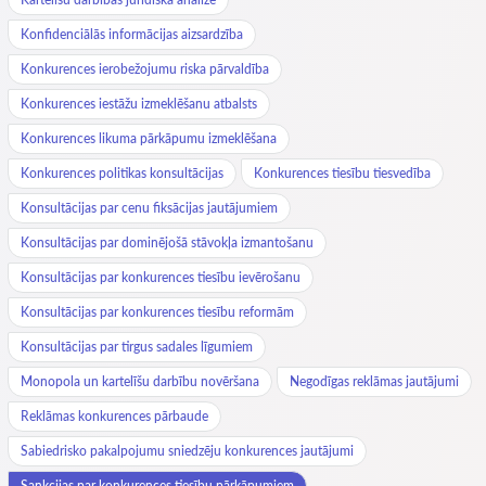
Konfidenciālās informācijas aizsardzība
Konkurences ierobežojumu riska pārvaldība
Konkurences iestāžu izmeklēšanu atbalsts
Konkurences likuma pārkāpumu izmeklēšana
Konkurences politikas konsultācijas
Konkurences tiesību tiesvedība
Konsultācijas par cenu fiksācijas jautājumiem
Konsultācijas par dominējošā stāvokļa izmantošanu
Konsultācijas par konkurences tiesību ievērošanu
Konsultācijas par konkurences tiesību reformām
Konsultācijas par tirgus sadales līgumiem
Monopola un kartelīšu darbību novēršana
Negodīgas reklāmas jautājumi
Reklāmas konkurences pārbaude
Sabiedrisko pakalpojumu sniedzēju konkurences jautājumi
Sankcijas par konkurences tiesību pārkāpumiem