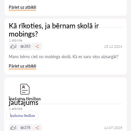
Pāriet uz atbildi
Kā rīkoties, ja bērnam skolā ir
mobings?
1 atbilde
2
283
15.12.2024
Mans bērns cieš no mobinga skolā. Kā es varu viņu aizsargāt?
Pāriet uz atbildi
Īpašuma tiesības
jautajums
1 atbilde
Īpašuma tiesības
1
278
14.07.2025