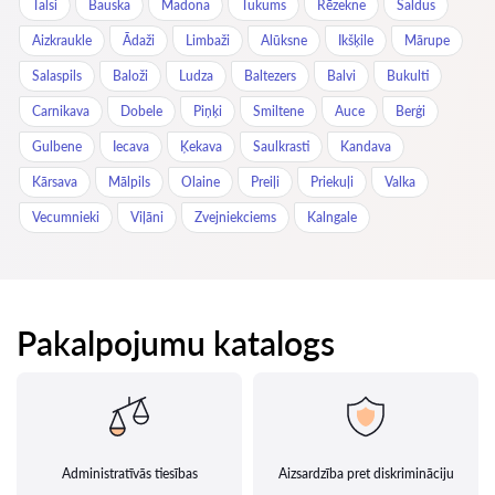
Talsi
Bauska
Madona
Tukums
Rēzekne
Saldus
Aizkraukle
Ādaži
Limbaži
Alūksne
Ikšķile
Mārupe
Salaspils
Baloži
Ludza
Baltezers
Balvi
Bukulti
Carnikava
Dobele
Piņķi
Smiltene
Auce
Berģi
Gulbene
Iecava
Ķekava
Saulkrasti
Kandava
Kārsava
Mālpils
Olaine
Preiļi
Priekuļi
Valka
Vecumnieki
Viļāni
Zvejniekciems
Kalngale
Pakalpojumu katalogs
Administratīvās tiesības
Aizsardzība pret diskrimināciju