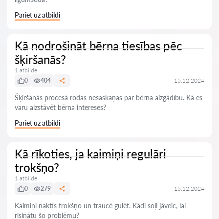
Pāriet uz atbildi
Kā nodrošināt bērna tiesības pēc
šķiršanās?
1 atbilde
0
404
15.12.2024
Šķiršanās procesā rodas nesaskaņas par bērna aizgādību. Kā es
varu aizstāvēt bērna intereses?
Pāriet uz atbildi
Kā rīkoties, ja kaimiņi regulāri
trokšņo?
1 atbilde
0
279
15.12.2024
Kaimiņi naktīs trokšņo un traucē gulēt. Kādi soļi jāveic, lai
risinātu šo problēmu?