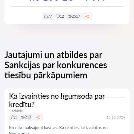
77
12
2517
Jautājumi un atbildes par
Sankcijas par konkurences
tiesību pārkāpumiem
Kā izvairīties no līgumsoda par
kredītu?
1 atbilde
1
213
15.12.2024
Kredīta maksājumi kavējas. Kā rīkoties, lai izvairītos no
līgumsoda?