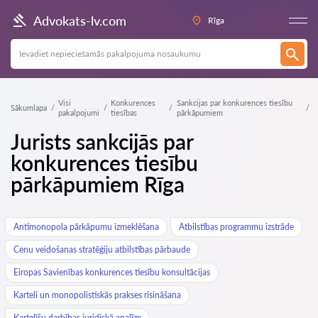
Advokats-lv.com
Rīga
Visi
Konkurences
Sankcijas par konkurences tiesību
Sākumlapa
pakalpojumi
tiesības
pārkāpumiem
Jurists sankcijās par
konkurences tiesību
pārkāpumiem Rīga
Antimonopola pārkāpumu izmeklēšana
Atbilstības programmu izstrāde
Cenu veidošanas stratēģiju atbilstības pārbaude
Eiropas Savienības konkurences tiesību konsultācijas
Karteli un monopolistiskās prakses risināšana
Kartelīšu darbības juridiskā analīze