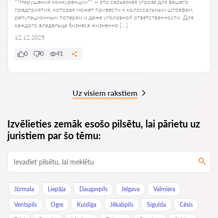
**Нарушения конкуренции** — это серьезная угроза для вашего
предприятия, которая может привести к колоссальным штрафам,
репутационным потерям и даже уголовной ответственности. Для
каждого владельца бизнеса жизненно […]
12.12.2025
0
0
41
Uz visiem rakstiem
Izvēlieties zemāk esošo pilsētu, lai pārietu uz
juristiem par šo tēmu:
Jūrmala
Liepāja
Daugavpils
Jelgava
Valmiera
Ventspils
Ogre
Kuldīga
Jēkabpils
Sigulda
Cēsis