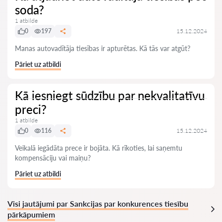
soda?
1 atbilde
0
197
15.12.2024
Manas autovadītāja tiesības ir apturētas. Kā tās var atgūt?
Pāriet uz atbildi
Kā iesniegt sūdzību par nekvalitatīvu
preci?
1 atbilde
0
116
15.12.2024
Veikalā iegādāta prece ir bojāta. Kā rīkoties, lai saņemtu
kompensāciju vai maiņu?
Pāriet uz atbildi
Visi jautājumi par Sankcijas par konkurences tiesību
pārkāpumiem