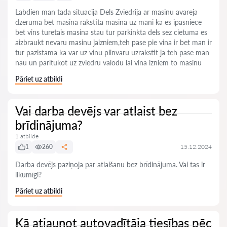
Labdien man tada situacija Dels Zviedrija ar masinu avareja
dzeruma bet masina rakstita masina uz mani ka es ipasniece
bet vins turetais masina stau tur parkinkta dels sez cietuma es
aizbraukt nevaru masinu jaizniem,teh pase pie vina ir bet man ir
tur pazistama ka var uz vinu pilnvaru uzrakstit ja teh pase man
nau un parltukot uz zviedru valodu lai vina izniem to masinu
Pāriet uz atbildi
Vai darba devējs var atlaist bez
brīdinājuma?
1 atbilde
1
260
15.12.2024
Darba devējs paziņoja par atlaišanu bez brīdinājuma. Vai tas ir
likumīgi?
Pāriet uz atbildi
Kā atjaunot autovadītāja tiesības pēc