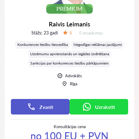
PREMIUM
Raivis Leimanis
Stāžs:
23 gadi
Atsauksmes:
5
0 atsauksmju
Vērtējums:
Konkurences tiesību tiesvedība
Negodīgas reklāmas jautājumi
Uzņēmumu apvienošanās un iegādes izvērtēšana
Sankcijas par konkurences tiesību pārkāpumiem
Advokāts
Rīga
Zvanīt
Uzrakstīt
Konsultācijas cena
no 100 EU + PVN