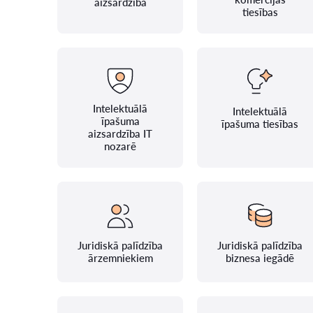
aizsardzība
tiesības
Intelektuālā
Intelektuālā
īpašuma
īpašuma tiesības
aizsardzība IT
nozarē
Juridiskā palīdzība
Juridiskā palīdzība
ārzemniekiem
biznesa iegādē