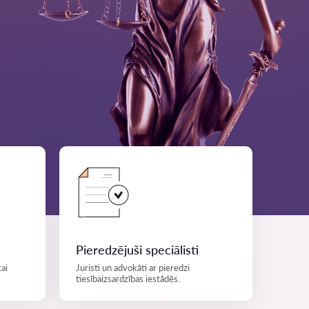
Pieredzējuši speciālisti
ai
Juristi un advokāti ar pieredzi
tiesībaizsardzības iestādēs.