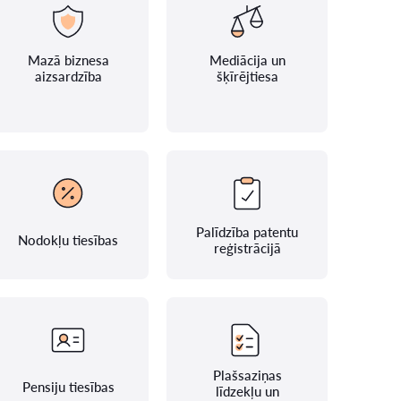
Mazā biznesa
Mediācija un
aizsardzība
šķīrējtiesa
Palīdzība patentu
Nodokļu tiesības
reģistrācijā
Plašsaziņas
Pensiju tiesības
līdzekļu un