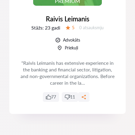
PREMIUM
Raivis Leimanis
Stāžs:
23 gadi
Atsauksmes:
5
0 atsauksmju
Vērtējums:
Advokāts
Priekuļi
"Raivis Leimanis has extensive experience in
the banking and financial sector, litigation,
and non-governmental organizations. Before
career in the la...
77
11