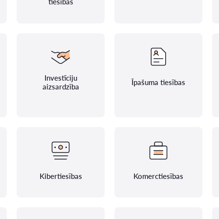
tiesības
Investīciju
Īpašuma tiesības
aizsardzība
Kibertiesības
Komerctiesības