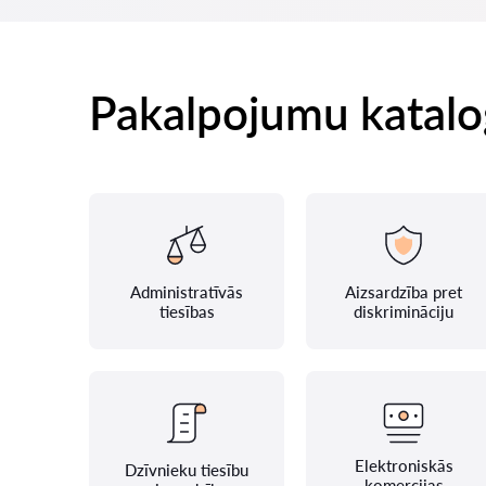
Pakalpojumu katalo
Administratīvās
Aizsardzība pret
tiesības
diskrimināciju
Elektroniskās
Dzīvnieku tiesību
komercijas