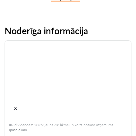
Noderīga informācija
x
IIN dividendēm 2026: jaunā 6% likme un ko tā nozīmē uzņēmuma
īpašniekam