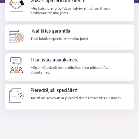
2680+ apmierinātu klientu
Mēs katru dienu palīdzam cilvēkiem atrisināt viņu
problēmas tiesību jomā.
Kvalitātes garantija
Tikai labākie speciālisti tiesību jomā.
Tikai īstas atsauksmes.
Mūsu mājaslapā tiek publicētas tikai pārbaudītas
atsauksmes.
Pieredzējuši speciālisti
Juristi un advokāti ar pieredzi tiesībaizsardzības iestādēs.