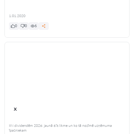
1.01.2020
0
0
6
x
IIN dividendēm 2026: jaunā 6% likme un ko tā nozīmē uzņēmuma
īpašniekam