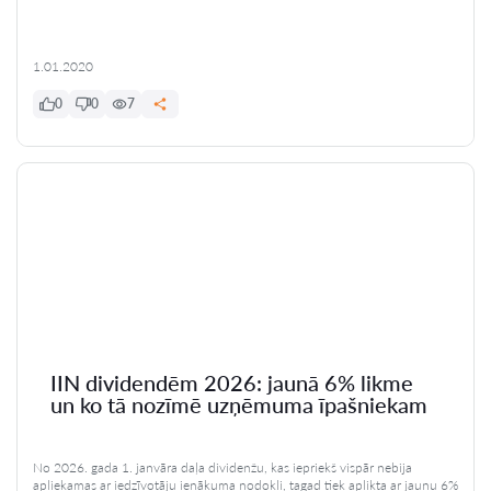
1.01.2020
0
0
7
IIN dividendēm 2026: jaunā 6% likme
un ko tā nozīmē uzņēmuma īpašniekam
No 2026. gada 1. janvāra daļa dividenžu, kas iepriekš vispār nebija
apliekamas ar iedzīvotāju ienākuma nodokli, tagad tiek aplikta ar jaunu 6%