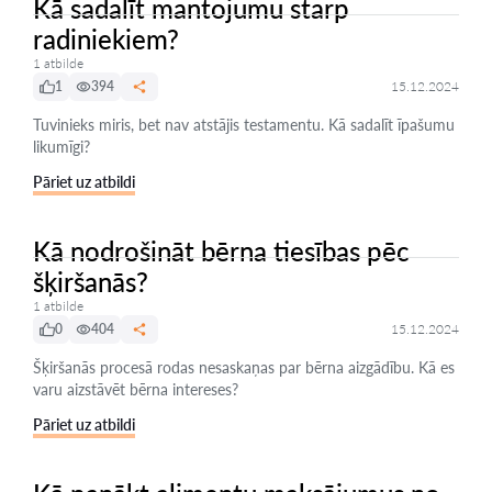
Kā sadalīt mantojumu starp
radiniekiem?
1 atbilde
1
394
15.12.2024
Tuvinieks miris, bet nav atstājis testamentu. Kā sadalīt īpašumu
likumīgi?
Pāriet uz atbildi
Kā nodrošināt bērna tiesības pēc
šķiršanās?
1 atbilde
0
404
15.12.2024
Šķiršanās procesā rodas nesaskaņas par bērna aizgādību. Kā es
varu aizstāvēt bērna intereses?
Pāriet uz atbildi