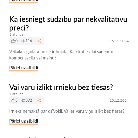
Kā iesniegt sūdzību par nekvalitatīvu
preci?
1 atbilde
0
116
15.12.2024
Veikalā iegādāta prece ir bojāta. Kā rīkoties, lai saņemtu
kompensāciju vai maiņu?
Pāriet uz atbildi
Vai varu izlikt īrnieku bez tiesas?
1 atbilde
3
392
15.12.2024
Īrnieks nemaksā par dzīvokli. Vai es varu viņu izlikt bez tiesas?
Pāriet uz atbildi