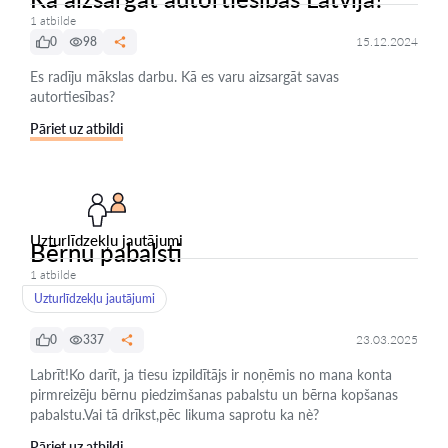
1 atbilde
0
98
15.12.2024
Es radīju mākslas darbu. Kā es varu aizsargāt savas
autortiesības?
Pāriet uz atbildi
Uzturlīdzekļu jautājumi
Bērnu pabalsti
1 atbilde
Uzturlīdzekļu jautājumi
0
337
23.03.2025
Labrīt!Ko darīt, ja tiesu izpildītājs ir noņēmis no mana konta
pirmreizēju bērnu piedzimšanas pabalstu un bērna kopšanas
pabalstu.Vai tā drīkst,pēc likuma saprotu ka nè?
Pāriet uz atbildi