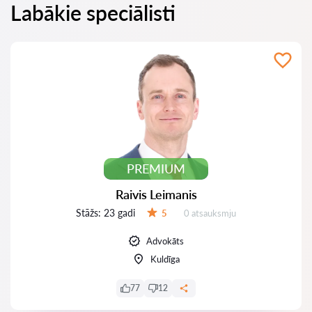
Labākie speciālisti
PREMIUM
Raivis Leimanis
Stāžs:
23 gadi
Atsauksmes:
5
0 atsauksmju
Vērtējums:
Advokāts
Kuldīga
77
12