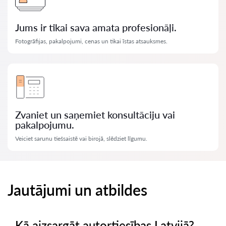
Jums ir tikai sava amata profesionāļi.
Fotogrāfijas, pakalpojumi, cenas un tikai īstas atsauksmes.
Zvaniet un saņemiet konsultāciju vai
pakalpojumu.
Veiciet sarunu tiešsaistē vai birojā, slēdziet līgumu.
Jautājumi un atbildes
Kā aizsargāt autortiesības Latvijā?