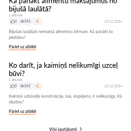
Kā panākt alimentu maksājumus no
bijušā laulātā?
1 atbilde
0
343
15.12.2024
Bijušais laulātais nemaksā alimentus bērnam. Kā panākt to
piedziņu?
Pāriet uz atbildi
Ko darīt, ja kaimiņš nelikumīgi uzceļ
būvi?
1 atbilde
0
262
15.12.2024
Kaimiņš uzbūvējis konstrukciju, kas, iespējams, ir nelikumīga. Kā
rīkoties?
Pāriet uz atbildi
Visi jautājumi