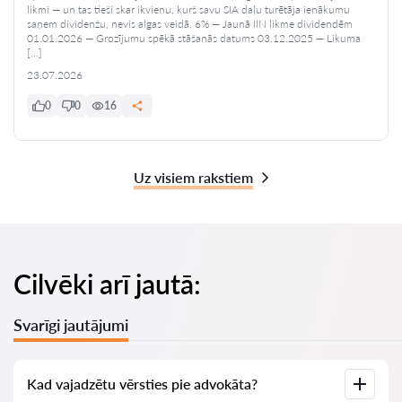
likmi — un tas tieši skar ikvienu, kurš savu SIA daļu turētāja ienākumu
saņem dividenžu, nevis algas veidā. 6% — Jaunā IIN likme dividendēm
01.01.2026 — Grozījumu spēkā stāšanās datums 03.12.2025 — Likuma
[…]
23.07.2026
0
0
16
Uz visiem rakstiem
Cilvēki arī jautā:
Svarīgi jautājumi
Kad vajadzētu vērsties pie advokāta?