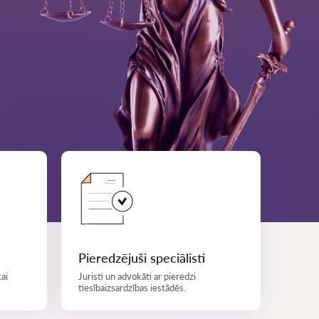
Pieredzējuši speciālisti
ai
Juristi un advokāti ar pieredzi
tiesībaizsardzības iestādēs.