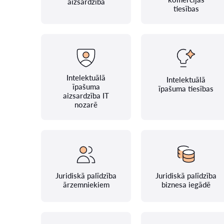
aizsardzība
tiesības
Intelektuālā
Intelektuālā
īpašuma
īpašuma tiesības
aizsardzība IT
nozarē
Juridiskā palīdzība
Juridiskā palīdzība
ārzemniekiem
biznesa iegādē