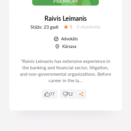
PREMIUM
Raivis Leimanis
Stāžs:
23 gadi
Atsauksmes:
5
0 atsauksmju
Vērtējums:
Advokāts
Kārsava
"Raivis Leimanis has extensive experience in
the banking and financial sector, litigation,
and non-governmental organizations. Before
career in the la...
77
12