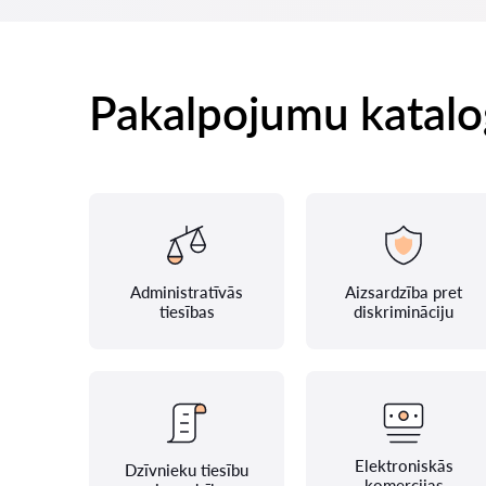
Pakalpojumu katalo
Administratīvās
Aizsardzība pret
tiesības
diskrimināciju
Elektroniskās
Dzīvnieku tiesību
komercijas