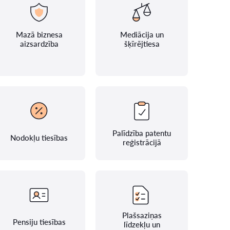
Mazā biznesa
Mediācija un
aizsardzība
šķīrējtiesa
Palīdzība patentu
Nodokļu tiesības
reģistrācijā
Plašsaziņas
Pensiju tiesības
līdzekļu un