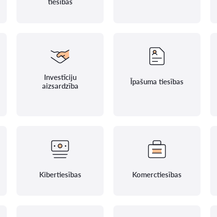
tiesības
Investīciju
Īpašuma tiesības
aizsardzība
Kibertiesības
Komerctiesības