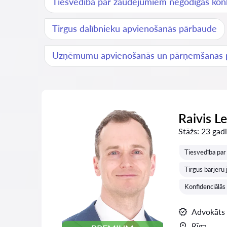
Tiesvedība par zaudējumiem negodīgas kon
Tirgus dalībnieku apvienošanās pārbaude
Uzņēmumu apvienošanās un pārņemšanas 
Raivis L
Stāžs:
23 gadi
Tiesvedība pa
Tirgus barjeru 
Konfidenciālās 
Advokāts
Rīga