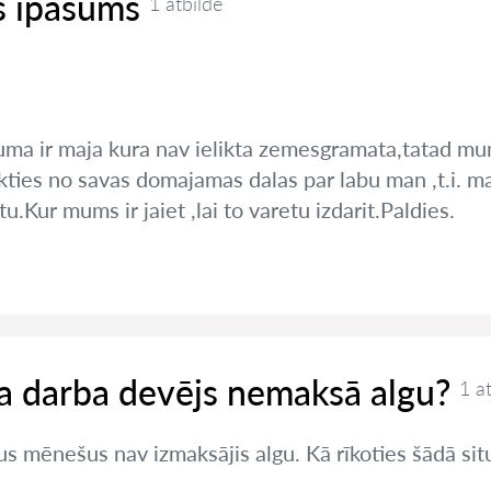
 ipasums
1 atbilde
uma ir maja kura nav ielikta zemesgramata,tatad m
ikties no savas domajamas dalas par labu man ,t.i. masa
.Kur mums ir jaiet ,lai to varetu izdarit.Paldies.
 ja darba devējs nemaksā algu?
1 a
s mēnešus nav izmaksājis algu. Kā rīkoties šādā sit