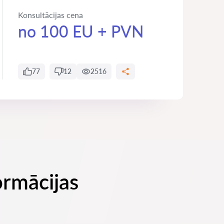
Konsultācijas cena
no 100 EU + PVN
77
12
2516
ormācijas