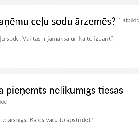
 saņēmu ceļu sodu ārzemēs?
1 atbilde
sodu. Vai tas ir jāmaksā un kā to izdarīt?
 ja pieņemts nelikumīgs tiesas
lde
netaisnīgs. Kā es varu to apstrīdēt?