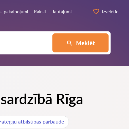
si pakalpojumi
Raksti
Jautājumi
Izvēlētie
Meklēt
zsardzībā Rīga
atēģiju atbilstības pārbaude