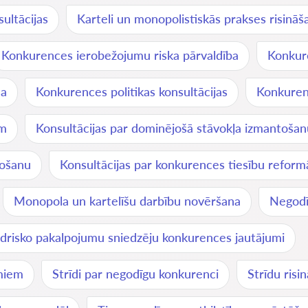
ultācijas
Karteli un monopolistiskās prakses risināš
Konkurences ierobežojumu riska pārvaldība
Konkure
na
Konkurences politikas konsultācijas
Konkurenc
em
Konsultācijas par dominējošā stāvokļa izmantošan
rošanu
Konsultācijas par konkurences tiesību refor
Monopola un kartelīšu darbību novēršana
Negodī
drisko pakalpojumu sniedzēju konkurences jautājumi
umiem
Strīdi par negodīgu konkurenci
Strīdu risi