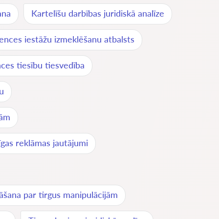
ana
Kartelīšu darbības juridiskā analīze
nces iestāžu izmeklēšanu atbalsts
es tiesību tiesvedība
u
mām
gas reklāmas jautājumi
nāšana par tirgus manipulācijām