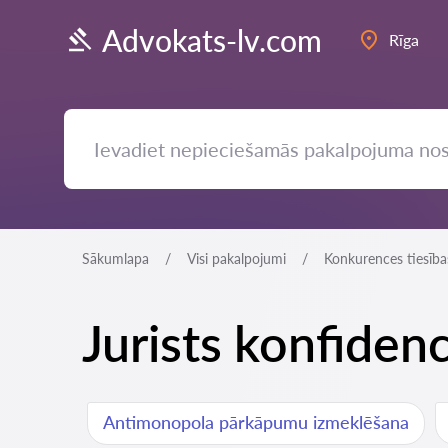
Advokats-lv.com
Rīga
Sākumlapa
Visi pakalpojumi
Konkurences tiesība
Jurists konfidenc
Antimonopola pārkāpumu izmeklēšana