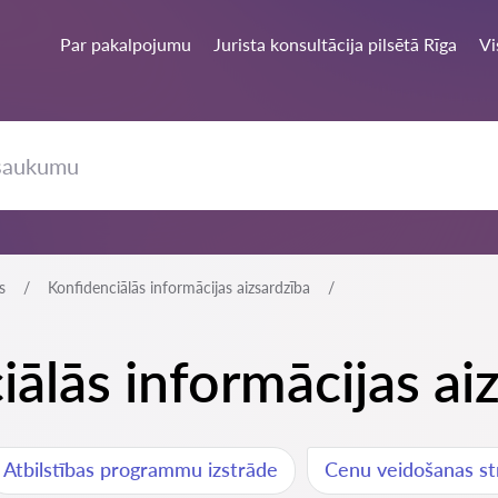
Par pakalpojumu
Jurista konsultācija pilsētā Rīga
Vi
s
Konfidenciālās informācijas aizsardzība
iālās informācijas ai
Atbilstības programmu izstrāde
Cenu veidošanas str