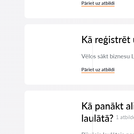
Pāriet uz atbildi
Kā reģistrē
Vēlos sākt biznesu 
Pāriet uz atbildi
Kā panākt a
laulātā?
1 atbild