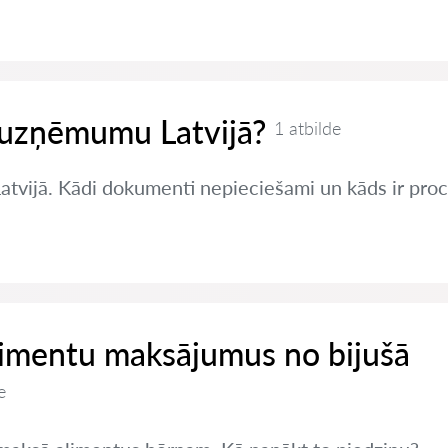
t uzņēmumu Latvijā?
1 atbilde
Latvijā. Kādi dokumenti nepieciešami un kāds ir pro
limentu maksājumus no bijušā
e