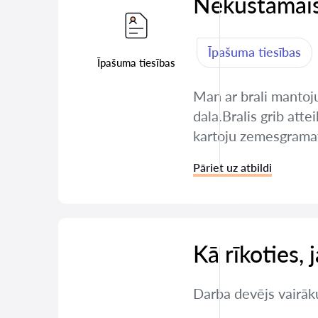
Nekustamais
Īpašuma tiesības
Īpašuma tiesības
Man ar brali mantoj
dala.Bralis grib atte
kartoju zemesgramatu
Pāriet uz atbildi
Kā rīkoties,
Darba devējs vairāku