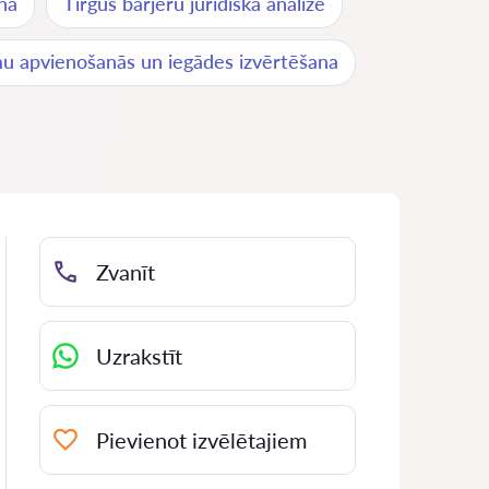
ana
Tirgus barjeru juridiskā analīze
 apvienošanās un iegādes izvērtēšana
Zvanīt
Uzrakstīt
Pievienot izvēlētajiem