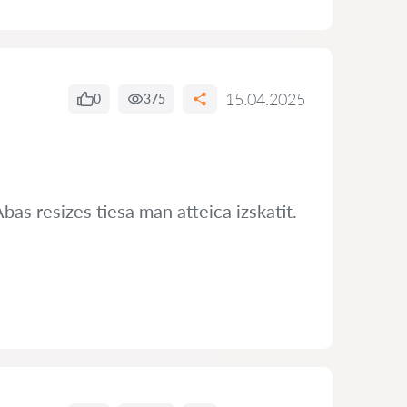
15.04.2025
0
375
bas resizes tiesa man atteica izskatit.