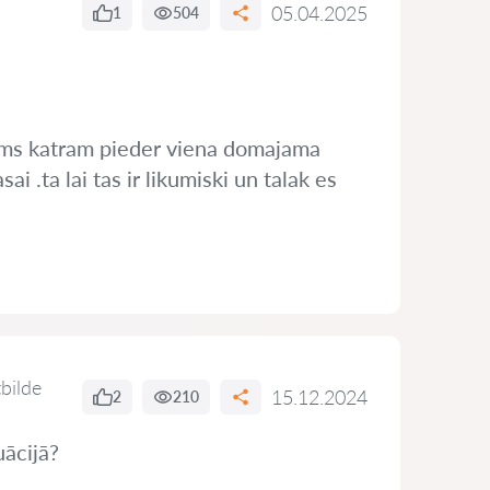
05.04.2025
1
504
ums katram pieder viena domajama
i .ta lai tas ir likumiski un talak es
tbilde
15.12.2024
2
210
uācijā?