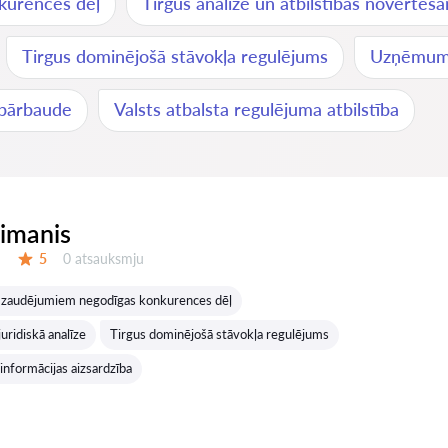
kurences dēļ
Tirgus analīze un atbilstības novērtēš
Tirgus dominējošā stāvokļa regulējums
Uzņēmumu
pārbaude
Valsts atbalsta regulējuma atbilstība
eimanis
Atsauksmes:
5
0 atsauksmju
Vērtējums:
r zaudējumiem negodīgas konkurences dēļ
juridiskā analīze
Tirgus dominējošā stāvokļa regulējums
informācijas aizsardzība