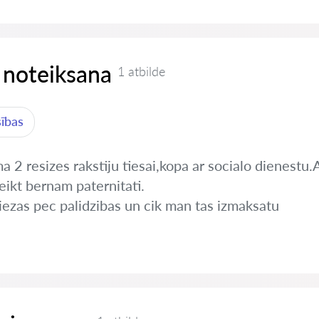
 noteiksana
1 atbilde
sības
 2 resizes rakstiju tiesai,kopa ar socialo dienestu.A
eikt bernam paternitati.
iezas pec palidzibas un cik man tas izmaksatu