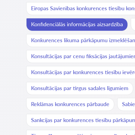
Eiropas Savienības konkurences tiesību kons
Konfidenciālās informācijas aizsardzība
Konkurences likuma pārkāpumu izmeklēša
Konsultācijas par cenu fiksācijas jautājumi
Konsultācijas par konkurences tiesību ievē
Konsultācijas par tirgus sadales līgumiem
Reklāmas konkurences pārbaude
Sabie
Sankcijas par konkurences tiesību pārkāp