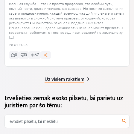
Военная служба — это не просто профессия, это особый путь,
полный чести, долга и уникальных вызовов. Но помимо выполнения
своего предназначения, каждый военнослужащий и члены его семьи
оказываются в сложной системе правовых отношений, которая
регулируется множеством законов и подзаконных актов.
Игнорирование или недопонимание этих законов может привести к
серьезным проблемам: от несправедливых решений по жилищному
[…]
28.01.2026
0
0
67
Uz visiem rakstiem
Izvēlieties zemāk esošo pilsētu, lai pārietu uz
juristiem par šo tēmu: