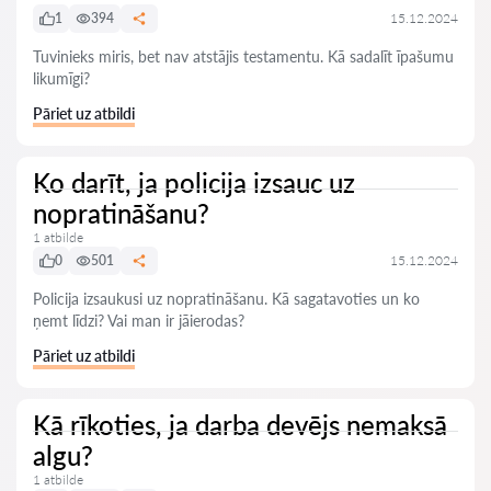
1
394
15.12.2024
Tuvinieks miris, bet nav atstājis testamentu. Kā sadalīt īpašumu
likumīgi?
Pāriet uz atbildi
Ko darīt, ja policija izsauc uz
nopratināšanu?
1 atbilde
0
501
15.12.2024
Policija izsaukusi uz nopratināšanu. Kā sagatavoties un ko
ņemt līdzi? Vai man ir jāierodas?
Pāriet uz atbildi
Kā rīkoties, ja darba devējs nemaksā
algu?
1 atbilde