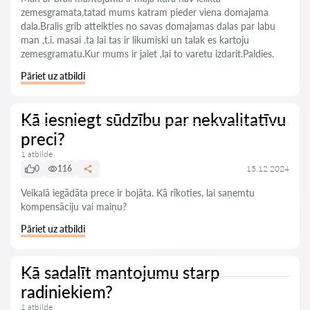
zemesgramata,tatad mums katram pieder viena domajama
dala.Bralis grib atteikties no savas domajamas dalas par labu
man ,t.i. masai .ta lai tas ir likumiski un talak es kartoju
zemesgramatu.Kur mums ir jaiet ,lai to varetu izdarit.Paldies.
Pāriet uz atbildi
Kā iesniegt sūdzību par nekvalitatīvu
preci?
1 atbilde
0
116
15.12.2024
Veikalā iegādāta prece ir bojāta. Kā rīkoties, lai saņemtu
kompensāciju vai maiņu?
Pāriet uz atbildi
Kā sadalīt mantojumu starp
radiniekiem?
1 atbilde