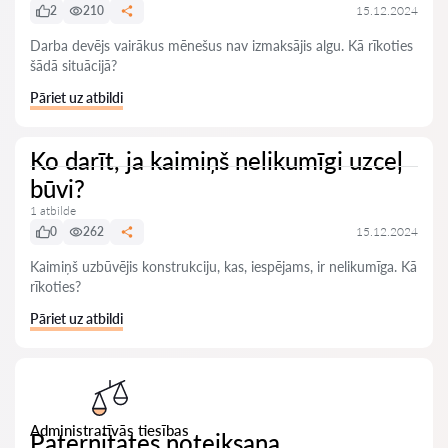
2
210
15.12.2024
Darba devējs vairākus mēnešus nav izmaksājis algu. Kā rīkoties
šādā situācijā?
Pāriet uz atbildi
Ko darīt, ja kaimiņš nelikumīgi uzceļ
būvi?
1 atbilde
0
262
15.12.2024
Kaimiņš uzbūvējis konstrukciju, kas, iespējams, ir nelikumīga. Kā
rīkoties?
Pāriet uz atbildi
Administratīvās tiesības
Paternitates noteiksana