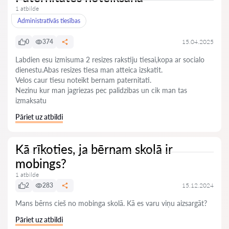
1 atbilde
Administratīvās tiesības
0
374
15.04.2025
Labdien esu izmisuma 2 resizes rakstiju tiesai,kopa ar socialo
dienestu.Abas resizes tiesa man atteica izskatit.
Velos caur tiesu noteikt bernam paternitati.
Nezinu kur man jagriezas pec palidzibas un cik man tas
izmaksatu
Pāriet uz atbildi
Kā rīkoties, ja bērnam skolā ir
mobings?
1 atbilde
2
283
15.12.2024
Mans bērns cieš no mobinga skolā. Kā es varu viņu aizsargāt?
Pāriet uz atbildi