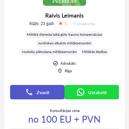
PREMIUM
Raivis Leimanis
Stāžs:
23 gadi
Atsauksmes:
5
0 atsauksmju
Vērtējums:
Militārā dienesta laikā gūto traumu kompensācijas
Juridiskais atbalsts militārpersonām
Nodokļu plānošana militārpersonām
Militārās tiesības
Advokāts
Rīga
Zvanīt
Uzrakstīt
Konsultācijas cena
no 100 EU + PVN