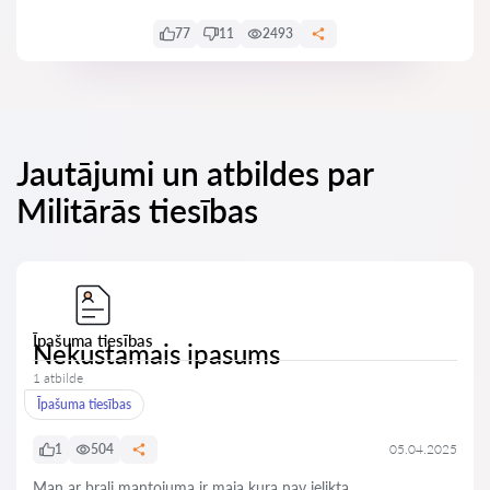
77
11
2493
Jautājumi un atbildes par
Militārās tiesības
Īpašuma tiesības
Nekustamais ipasums
1 atbilde
Īpašuma tiesības
1
504
05.04.2025
Man ar brali mantojuma ir maja kura nav ielikta