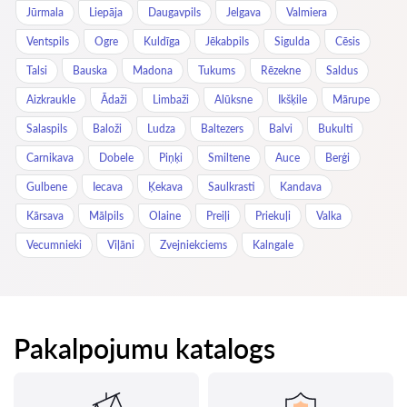
Jūrmala
Liepāja
Daugavpils
Jelgava
Valmiera
Ventspils
Ogre
Kuldīga
Jēkabpils
Sigulda
Cēsis
Talsi
Bauska
Madona
Tukums
Rēzekne
Saldus
Aizkraukle
Ādaži
Limbaži
Alūksne
Ikšķile
Mārupe
Salaspils
Baloži
Ludza
Baltezers
Balvi
Bukulti
Carnikava
Dobele
Piņķi
Smiltene
Auce
Berģi
Gulbene
Iecava
Ķekava
Saulkrasti
Kandava
Kārsava
Mālpils
Olaine
Preiļi
Priekuļi
Valka
Vecumnieki
Viļāni
Zvejniekciems
Kalngale
Pakalpojumu katalogs