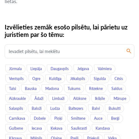
lietās.
Izvēlieties zemāk esošo pilsētu, lai pārietu uz
juristiem par šo tēmu:
Jūrmala
Liepāja
Daugavpils
Jelgava
Valmiera
Ventspils
Ogre
Kuldīga
Jēkabpils
Sigulda
Cēsis
Talsi
Bauska
Madona
Tukums
Rēzekne
Saldus
Aizkraukle
Ādaži
Limbaži
Alūksne
Ikšķile
Mārupe
Salaspils
Baloži
Ludza
Baltezers
Balvi
Bukulti
Carnikava
Dobele
Piņķi
Smiltene
Auce
Berģi
Gulbene
Iecava
Ķekava
Saulkrasti
Kandava
Kārsava
Mālpils
Olaine
Preiļi
Priekuļi
Valka