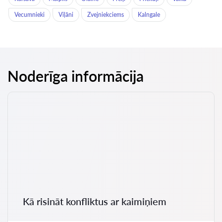
Vecumnieki
Viļāni
Zvejniekciems
Kalngale
Noderīga informācija
Kā risināt konfliktus ar kaimiņiem