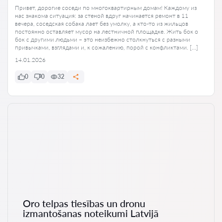
Привет, дорогие соседи по многоквартирным домам! Каждому из
нас знакома ситуация: за стеной вдруг начинается ремонт в 11
вечера, соседская собака лает без умолку, а кто-то из жильцов
постоянно оставляет мусор на лестничной площадке. Жить бок о
бок с другими людьми – это неизбежно столкнуться с разными
привычками, взглядами и, к сожалению, порой с конфликтами. […]
14.01.2026
0
0
32
Oro telpas tiesības un dronu
izmantošanas noteikumi Latvijā