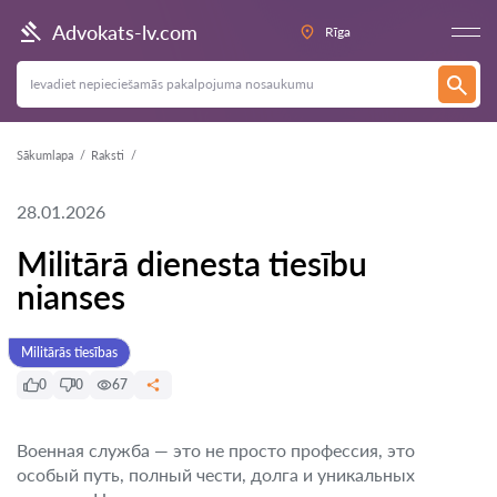
Advokats-lv.com
Rīga
Sākumlapa
Raksti
28.01.2026
Militārā dienesta tiesību
nianses
Militārās tiesības
0
0
67
Военная служба — это не просто профессия, это
особый путь, полный чести, долга и уникальных