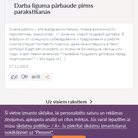
Darba līguma pārbaude pirms
parakstīšanas
Смена работы – это всегда волнительно. Новые возможности,
перспективы, знакомства… И, конечно, новый трудовой договор. В
эйфории от успешного собеседования и предложения о работе
многие спешат поставить подпись, даже не вчитавшись в текст,
который будет регулировать их жизнь на ближайшие месяцы или
годы. А зря! Невнимательная **проверка трудового договора перед
подписанием** – это одна из […]
27.11.2025
0
0
38
Uz visiem rakstiem
Šī vietne izmanto sīkfailus, lai personalizētu saturu un reklāmas
ziņojumus, apkopotu analīzi un citus mērķus. Jūs varat iepazīties ar
mūsu
sīkdatņu politiku< / A>. Ja piekrītat sīkdatņu izmantošanai,
© 2026 Advokats-lv.com
noklikšķiniet uz "Pieņemt".