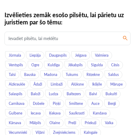
Izvēlieties zemāk esošo pilsētu, lai pārietu uz
juristiem par šo tēmu:
Jūrmala
Liepāja
Daugavpils
Jelgava
Valmiera
Ventspils
Ogre
Kuldīga
Jēkabpils
Sigulda
Cēsis
Talsi
Bauska
Madona
Tukums
Rēzekne
Saldus
Aizkraukle
Ādaži
Limbaži
Alūksne
Ikšķile
Mārupe
Salaspils
Baloži
Ludza
Baltezers
Balvi
Bukulti
Carnikava
Dobele
Piņķi
Smiltene
Auce
Berģi
Gulbene
Iecava
Ķekava
Saulkrasti
Kandava
Kārsava
Mālpils
Olaine
Preiļi
Priekuļi
Valka
Vecumnieki
Viļāni
Zvejniekciems
Kalngale