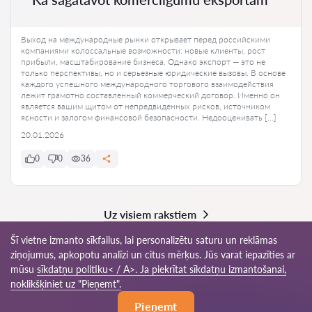
Выход на международные рынки открывает перед российскими
компаниями колоссальные возможности: новые клиенты, рост
прибыли, масштабирование бизнеса. Однако экспорт — это не
только перспективы, но и серьезные юридические вызовы. В основе
каждого успешного международного торгового взаимодействия
лежит грамотно составленный коммерческий договор. Именно он
является вашим щитом от непредвиденных рисков, источником
ясности и залогом финансовой безопасности. Недооценивать […]
20.01.2026
0
0
36
Uz visiem rakstiem
Šī vietne izmanto sīkfailus, lai personalizētu saturu un reklāmas
ziņojumus, apkopotu analīzi un citus mērķus. Jūs varat iepazīties ar
mūsu
sīkdatņu politiku< / A>. Ja piekrītat sīkdatņu izmantošanai,
© 2026 Advokats-lv.com
noklikšķiniet uz "Pieņemt".
Pieņemt
Lietošanas noteikumi
Saites karte
Mūsu tīkls visā pasaulē