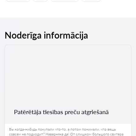
Noderīga informācija
Patērētāja tiesības preču atgriešanā
Вы когда-нибудь покупали что-то, а потом понимали, что вещь
совсем не подходит? Наверняка да! От слишком большого свитера