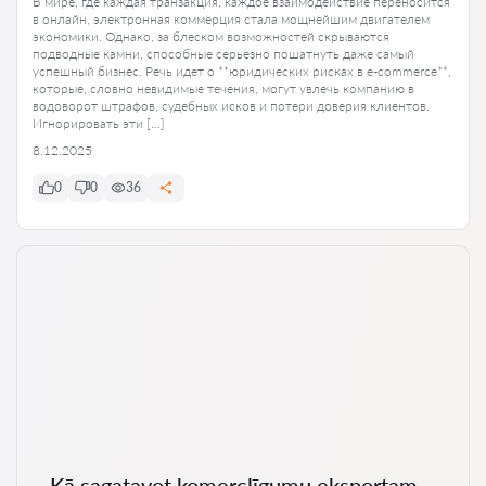
В мире, где каждая транзакция, каждое взаимодействие переносится
в онлайн, электронная коммерция стала мощнейшим двигателем
экономики. Однако, за блеском возможностей скрываются
подводные камни, способные серьезно пошатнуть даже самый
успешный бизнес. Речь идет о **юридических рисках в e-commerce**,
которые, словно невидимые течения, могут увлечь компанию в
водоворот штрафов, судебных исков и потери доверия клиентов.
Игнорировать эти […]
8.12.2025
0
0
36
Kā sagatavot komerclīgumu eksportam