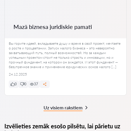
Mazā biznesa juridiskie pamati
Вы горите идеей, вкладываете душу и время в свой проект, мечтаете
о росте и процветании. Запуск малого бизнеса – это невероятно
захватывающий путь, полный возможностей. Но за каждым
успешным проектом стоит не только страсть и инновации, но и
прочный фундамент, на котором он зиждется. И этот фундамент —
безупречное знание и применение юридических основ малого […]
24.12.2025
0
0
37
Uz visiem rakstiem
Izvēlieties zemāk esošo pilsētu, lai pārietu uz