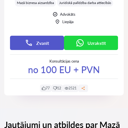
Mazā biznesa aizsardzība
Juridiskā palīdzība darba attiecībās
Advokāts
Liepāja
Zvanīt
Uzrakstīt
Konsultācijas cena
no 100 EU + PVN
77
12
2521
Jautājumi un atbildes par Mazā