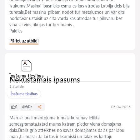
laukuma.Masinai ipasnieks esmu es kas atrodas Latvija dels bija
turetais.Bet masinu gribam nodot tur metaluznos un var cits
nodot.Var uztaisit uz cita varda kas atrodas tur pilnvaru bez
vina lai vins rikojas tur bez manis .
Paldies
Pāriet uz atbildi
Īpašuma tiesības
Nekustamais ipasums
1 atbilde
Īpašuma tiesības
1
505
05.04.2025
Man ar brali mantojuma ir maja kura nav ielikta
zemesgramata,tatad mums katram pieder viena domajama
dala.Bralis grib atteikties no savas domajamas dalas par labu
man ,t.i. masai .ta lai tas ir likumiski un talak es kartoju