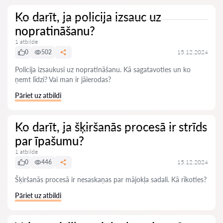
Ko darīt, ja policija izsauc uz
nopratināšanu?
1 atbilde
0
502
15.12.2024
Policija izsaukusi uz nopratināšanu. Kā sagatavoties un ko
ņemt līdzi? Vai man ir jāierodas?
Pāriet uz atbildi
Ko darīt, ja šķiršanās procesā ir strīds
par īpašumu?
1 atbilde
0
446
15.12.2024
Šķiršanās procesā ir nesaskaņas par mājokļa sadali. Kā rīkoties?
Pāriet uz atbildi