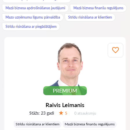
Mazā biznesa apdrošināšanas jautājumi
Mazā biznesa finanšu regulējums
Mazo uzņēmumu līgumu pārvaldība
Strīdu risināšana ar klientiem
Strīdu risināšana ar piegādātājiem
PREMIUM
Raivis Leimanis
Stāžs:
23 gadi
Atsauksmes:
5
0 atsauksmju
Vērtējums:
Strīdu risināšana ar klientiem
Mazā biznesa finanšu regulējums