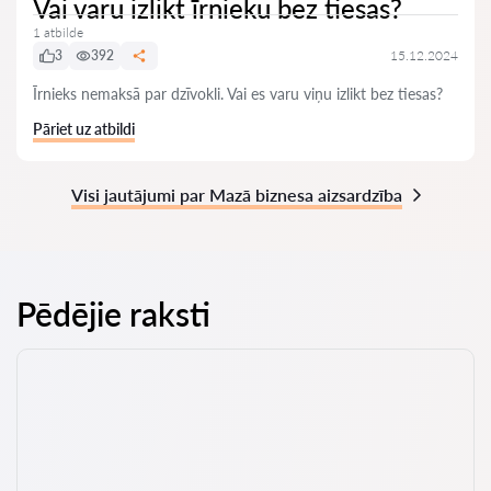
Vai varu izlikt īrnieku bez tiesas?
1 atbilde
3
392
15.12.2024
Īrnieks nemaksā par dzīvokli. Vai es varu viņu izlikt bez tiesas?
Pāriet uz atbildi
Visi jautājumi par Mazā biznesa aizsardzība
Pēdējie raksti