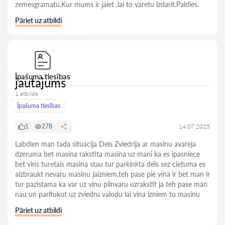
zemesgramatu.Kur mums ir jaiet ,lai to varetu izdarit.Paldies.
Pāriet uz atbildi
Īpašuma tiesības
jautajums
1 atbilde
Īpašuma tiesības
1
278
14.07.2025
Labdien man tada situacija Dels Zviedrija ar masinu avareja
dzeruma bet masina rakstita masina uz mani ka es ipasniece
bet vins turetais masina stau tur parkinkta dels sez cietuma es
aizbraukt nevaru masinu jaizniem,teh pase pie vina ir bet man ir
tur pazistama ka var uz vinu pilnvaru uzrakstit ja teh pase man
nau un parltukot uz zviedru valodu lai vina izniem to masinu
Pāriet uz atbildi