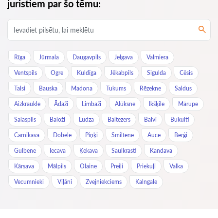
juristiem par šo tēmu:
Rīga
Jūrmala
Daugavpils
Jelgava
Valmiera
Ventspils
Ogre
Kuldīga
Jēkabpils
Sigulda
Cēsis
Talsi
Bauska
Madona
Tukums
Rēzekne
Saldus
Aizkraukle
Ādaži
Limbaži
Alūksne
Ikšķile
Mārupe
Salaspils
Baloži
Ludza
Baltezers
Balvi
Bukulti
Carnikava
Dobele
Piņķi
Smiltene
Auce
Berģi
Gulbene
Iecava
Ķekava
Saulkrasti
Kandava
Kārsava
Mālpils
Olaine
Preiļi
Priekuļi
Valka
Vecumnieki
Viļāni
Zvejniekciems
Kalngale