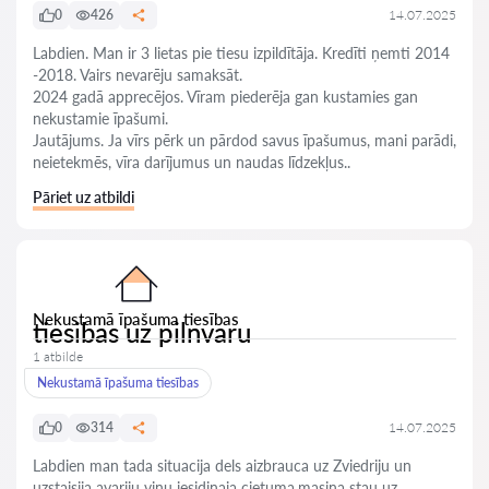
0
426
14.07.2025
Labdien. Man ir 3 lietas pie tiesu izpildītāja. Kredīti ņemti 2014
-2018. Vairs nevarēju samaksāt.
2024 gadā apprecējos. Vīram piederēja gan kustamies gan
nekustamie īpašumi.
Jautājums. Ja vīrs pērk un pārdod savus īpašumus, mani parādi,
neietekmēs, vīra darījumus un naudas līdzekļus..
Pāriet uz atbildi
Nekustamā īpašuma tiesības
tiesibas uz pilnvaru
1 atbilde
Nekustamā īpašuma tiesības
0
314
14.07.2025
Labdien man tada situacija dels aizbrauca uz Zviedriju un
uzstaisija avariju vinu iesidinaja cietuma,masina stau uz