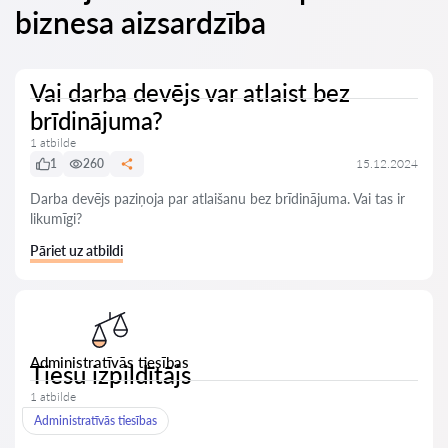
biznesa aizsardzība
Vai darba devējs var atlaist bez
brīdinājuma?
1 atbilde
1
260
15.12.2024
Darba devējs paziņoja par atlaišanu bez brīdinājuma. Vai tas ir
likumīgi?
Pāriet uz atbildi
Administratīvās tiesības
Tiesu izpildītājs
1 atbilde
Administratīvās tiesības