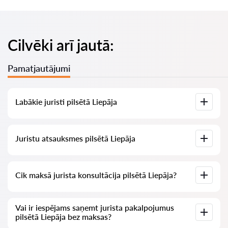
Cilvēki arī jautā:
Pamatjautājumi
Labākie juristi pilsētā Liepāja
Mums ir izveidots labāko juristu saraksts pilsētā Liepāja ar
Juristu atsauksmes pilsētā Liepāja
pilnīgu informāciju: cenas, atsauksmes, tālruņa numurs un
adrese.
Mūsu pakalpojumā ir apkopotas īstas atsauksmes par
Cik maksā jurista konsultācija pilsētā Liepāja?
juristiem, mēs neizdzēšam negatīvas atsauksmes un nav
iespēju tās manipulēt.
Juristu konsultācija pilsētā Liepāja sākas no 70 EUR un vairāk
Vai ir iespējams saņemt jurista pakalpojumus
(cenas var mainīties atkarībā no jautājuma sarežģītības un
pilsētā Liepāja bez maksas?
atbildes formas).