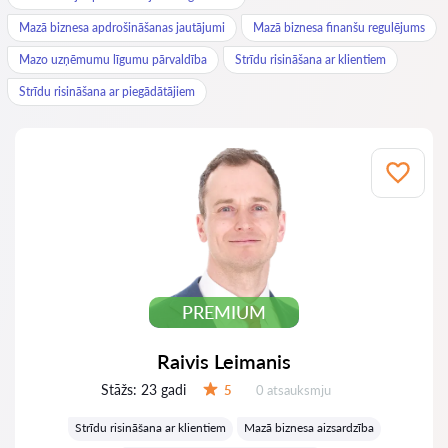
Mazā biznesa apdrošināšanas jautājumi
Mazā biznesa finanšu regulējums
Mazo uzņēmumu līgumu pārvaldība
Strīdu risināšana ar klientiem
Strīdu risināšana ar piegādātājiem
PREMIUM
Raivis Leimanis
Stāžs:
23 gadi
Atsauksmes:
5
0 atsauksmju
Vērtējums:
Strīdu risināšana ar klientiem
Mazā biznesa aizsardzība