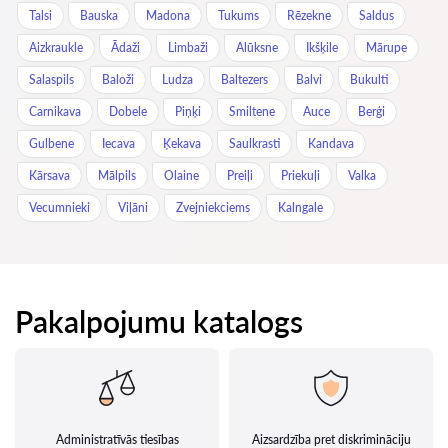
Talsi
Bauska
Madona
Tukums
Rēzekne
Saldus
Aizkraukle
Ādaži
Limbaži
Alūksne
Ikšķile
Mārupe
Salaspils
Baloži
Ludza
Baltezers
Balvi
Bukulti
Carnikava
Dobele
Piņķi
Smiltene
Auce
Berģi
Gulbene
Iecava
Ķekava
Saulkrasti
Kandava
Kārsava
Mālpils
Olaine
Preiļi
Priekuļi
Valka
Vecumnieki
Viļāni
Zvejniekciems
Kalngale
Pakalpojumu katalogs
Administratīvās tiesības
Aizsardzība pret diskrimināciju