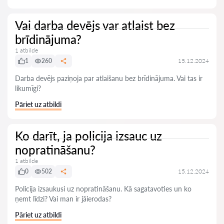
Vai darba devējs var atlaist bez
brīdinājuma?
1 atbilde
1
260
15.12.2024
Darba devējs paziņoja par atlaišanu bez brīdinājuma. Vai tas ir
likumīgi?
Pāriet uz atbildi
Ko darīt, ja policija izsauc uz
nopratināšanu?
1 atbilde
0
502
15.12.2024
Policija izsaukusi uz nopratināšanu. Kā sagatavoties un ko
ņemt līdzi? Vai man ir jāierodas?
Pāriet uz atbildi