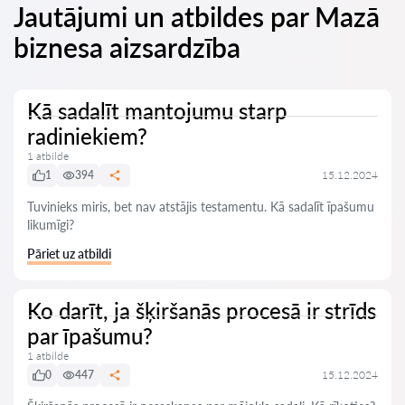
Jautājumi un atbildes par Mazā
biznesa aizsardzība
Kā sadalīt mantojumu starp
radiniekiem?
1 atbilde
1
394
15.12.2024
Tuvinieks miris, bet nav atstājis testamentu. Kā sadalīt īpašumu
likumīgi?
Pāriet uz atbildi
Ko darīt, ja šķiršanās procesā ir strīds
par īpašumu?
1 atbilde
0
447
15.12.2024