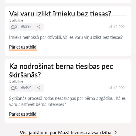
Vai varu izlikt īrnieku bez tiesas?
1 atbilde
3
392
15.12.2024
Īrnieks nemaksā par dzīvokli. Vai es varu viņu izlikt bez tiesas?
Pāriet uz atbildi
Kā nodrošināt bērna tiesības pēc
šķiršanās?
1 atbilde
0
404
15.12.2024
Šķiršanās procesā rodas nesaskaņas par bērna aizgādību. Kā es
varu aizstāvēt bērna intereses?
Pāriet uz atbildi
Visi jautājumi par Mazā biznesa aizsardzība