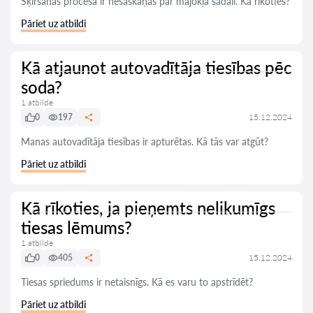
Šķiršanās procesā ir nesaskaņas par mājokļa sadali. Kā rīkoties?
Pāriet uz atbildi
Kā atjaunot autovadītāja tiesības pēc
soda?
1 atbilde
0
197
15.12.2024
Manas autovadītāja tiesības ir apturētas. Kā tās var atgūt?
Pāriet uz atbildi
Kā rīkoties, ja pieņemts nelikumīgs
tiesas lēmums?
1 atbilde
0
405
15.12.2024
Tiesas spriedums ir netaisnīgs. Kā es varu to apstrīdēt?
Pāriet uz atbildi