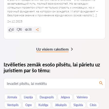
захватывающий путь, полный возможностей. Но за каждым
успешным проектом стоит не только страсть и инновации, но и
прочный фундамент, на котором он зиждется. И этот фундамент —
безупречное знание и применение юридических основ малого […]
24.12.2025
0
0
38
Uz visiem rakstiem
Izvēlieties zemāk esošo pilsētu, lai pārietu uz
juristiem par šo tēmu:
Jūrmala
Liepāja
Daugavpils
Jelgava
Valmiera
Ventspils
Ogre
Kuldīga
Jēkabpils
Sigulda
Cēsis