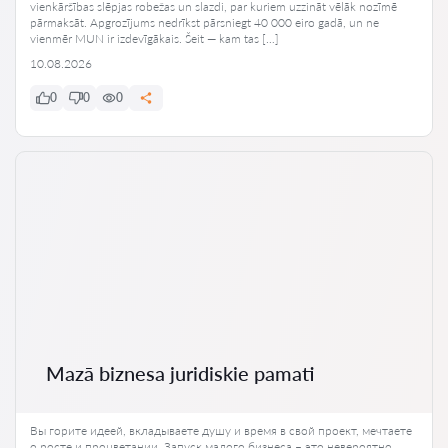
vienkāršības slēpjas robežas un slazdi, par kuriem uzzināt vēlāk nozīmē
pārmaksāt. Apgrozījums nedrīkst pārsniegt 40 000 eiro gadā, un ne
vienmēr MUN ir izdevīgākais. Šeit — kam tas […]
10.08.2026
0
0
0
Mazā biznesa juridiskie pamati
Вы горите идеей, вкладываете душу и время в свой проект, мечтаете
о росте и процветании. Запуск малого бизнеса – это невероятно