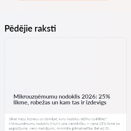
Pēdējie raksti
Mikrouzņēmumu nodoklis 2026: 25%
likme, robežas un kam tas ir izdevīgs
Sākat mazu biznesu un domājat, kuru nodokļu režīmu izvēlēties?
Mikrouzņēmumu nodoklis (MUN) sola vienkāršību — viena 25% likme no
apgrozījuma, viens maksājums, minimāla grāmatvedība. Bet aiz šīs