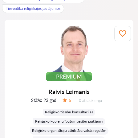
Tiesvedība reliģiskajos jautājumos
PREMIUM
Raivis Leimanis
Stāžs:
23 gadi
Atsauksmes:
5
0 atsauksmju
Vērtējums:
Reliģisko tiesību konsultācijas
Reliģisko kopienu īpašumtiesību jautājumi
Reliģisko organizāciju atbilstība valsts regulām