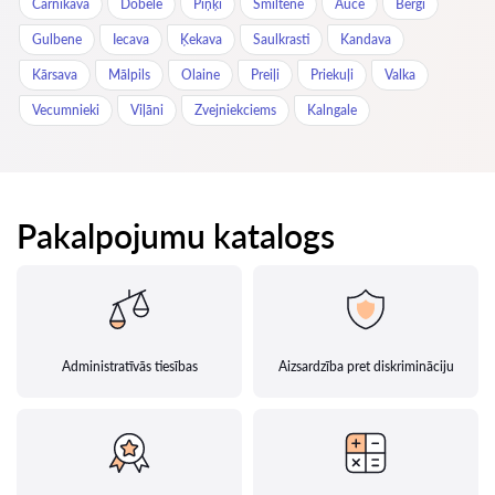
Carnikava
Dobele
Piņķi
Smiltene
Auce
Berģi
Gulbene
Iecava
Ķekava
Saulkrasti
Kandava
Kārsava
Mālpils
Olaine
Preiļi
Priekuļi
Valka
Vecumnieki
Viļāni
Zvejniekciems
Kalngale
Pakalpojumu katalogs
Administratīvās tiesības
Aizsardzība pret diskrimināciju