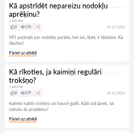
Kā apstrīdēt nepareizu nodokļu
aprēķinu?
1 atbilde
1
170
15.12.2024
VID paziņojis par nodokļu parādu, bet tas, šķiet, ir kļūdains. Kā
rīkoties?
Pāriet uz atbildi
Kā rīkoties, ja kaimiņi regulāri
trokšņo?
1 atbilde
0
279
15.12.2024
Kaimiņi naktīs trokšņo un traucē gulēt. Kādi soļi jāveic, lai
risinātu šo problēmu?
Pāriet uz atbildi