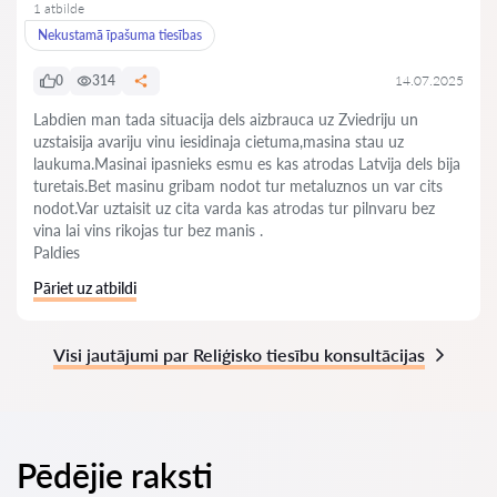
1 atbilde
Nekustamā īpašuma tiesības
0
314
14.07.2025
Labdien man tada situacija dels aizbrauca uz Zviedriju un
uzstaisija avariju vinu iesidinaja cietuma,masina stau uz
laukuma.Masinai ipasnieks esmu es kas atrodas Latvija dels bija
turetais.Bet masinu gribam nodot tur metaluznos un var cits
nodot.Var uztaisit uz cita varda kas atrodas tur pilnvaru bez
vina lai vins rikojas tur bez manis .
Paldies
Pāriet uz atbildi
Visi jautājumi par Reliģisko tiesību konsultācijas
Pēdējie raksti