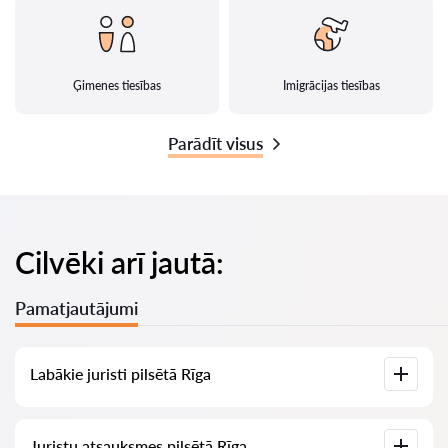
Ģimenes tiesības
Imigrācijas tiesības
Parādīt visus
Cilvēki arī jautā:
Pamatjautājumi
Labākie juristi pilsētā Rīga
Mums ir izveidots labāko juristu saraksts pilsētā Rīga ar
Juristu atsauksmes pilsētā Rīga
pilnīgu informāciju: cenas, atsauksmes, tālruņa numurs un