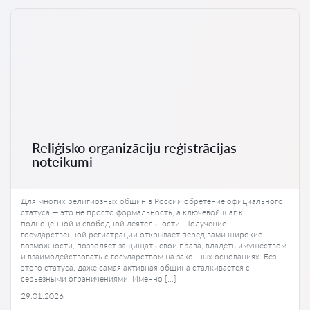
Reliģisko organizāciju reģistrācijas
noteikumi
Для многих религиозных общин в России обретение официального
статуса — это не просто формальность, а ключевой шаг к
полноценной и свободной деятельности. Получение
государственной регистрации открывает перед вами широкие
возможности, позволяет защищать свои права, владеть имуществом
и взаимодействовать с государством на законных основаниях. Без
этого статуса, даже самая активная община сталкивается с
серьезными ограничениями. Именно […]
29.01.2026