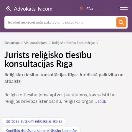
Advokats-lv.com
Rīga
Sākumlapa
Visi pakalpojumi
Reliģisko tiesību konsultācijas
Jurists reliģisko tiesību
konsultācijās Rīga
Reliģisko tiesību konsultācijas Rīga: Juridiskā palīdzība un
atbalsts
Reliģisko tiesību joma aptver jautājumus, kas saistīti ar
reliģijas brīvības īstenošanu, reliģisko organ...
tālāk
Izglītības jautājumi reliģiskajās skolās
Konfliktu risināšana starp reliģiskām kopienām