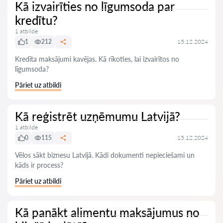
Kā izvairīties no līgumsoda par
kredītu?
1 atbilde
1
212
15.12.2024
Kredīta maksājumi kavējas. Kā rīkoties, lai izvairītos no
līgumsoda?
Pāriet uz atbildi
Kā reģistrēt uzņēmumu Latvijā?
1 atbilde
0
115
15.12.2024
Vēlos sākt biznesu Latvijā. Kādi dokumenti nepieciešami un
kāds ir process?
Pāriet uz atbildi
Kā panākt alimentu maksājumus no