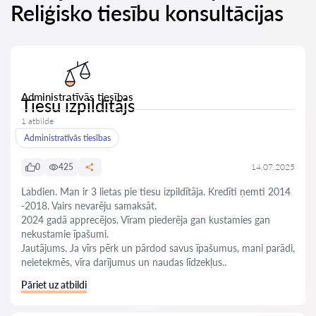
Reliģisko tiesību konsultācijas
Administratīvās tiesības
Tiesu izpildītājs
1 atbilde
Administratīvās tiesības
0
425
14.07.2025
Labdien. Man ir 3 lietas pie tiesu izpildītāja. Kredīti ņemti 2014
-2018. Vairs nevarēju samaksāt.
2024 gadā apprecējos. Vīram piederēja gan kustamies gan
nekustamie īpašumi.
Jautājums. Ja vīrs pērk un pārdod savus īpašumus, mani parādi,
neietekmēs, vīra darījumus un naudas līdzekļus..
Pāriet uz atbildi