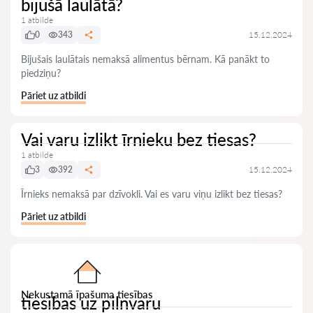
bijušā laulātā?
1 atbilde
0
343
15.12.2024
Bijušais laulātais nemaksā alimentus bērnam. Kā panākt to
piedziņu?
Pāriet uz atbildi
Vai varu izlikt īrnieku bez tiesas?
1 atbilde
3
392
15.12.2024
Īrnieks nemaksā par dzīvokli. Vai es varu viņu izlikt bez tiesas?
Pāriet uz atbildi
Nekustamā īpašuma tiesības
tiesibas uz pilnvaru