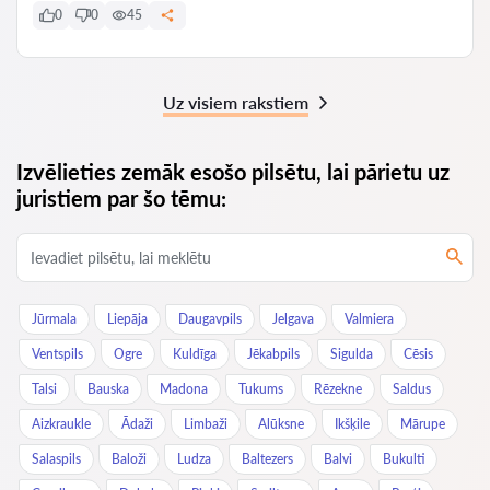
0
0
45
Uz visiem rakstiem
Izvēlieties zemāk esošo pilsētu, lai pārietu uz
juristiem par šo tēmu:
Jūrmala
Liepāja
Daugavpils
Jelgava
Valmiera
Ventspils
Ogre
Kuldīga
Jēkabpils
Sigulda
Cēsis
Talsi
Bauska
Madona
Tukums
Rēzekne
Saldus
Aizkraukle
Ādaži
Limbaži
Alūksne
Ikšķile
Mārupe
Salaspils
Baloži
Ludza
Baltezers
Balvi
Bukulti