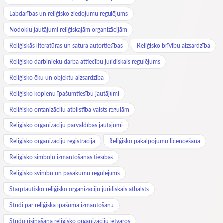
Labdarības un reliģisko ziedojumu regulējums
Nodokļu jautājumi reliģiskajām organizācijām
Reliģiskās literatūras un satura autortiesības
Reliģisko brīvību aizsardzība
Reliģisko darbinieku darba attiecību juridiskais regulējums
Reliģisko ēku un objektu aizsardzība
Reliģisko kopienu īpašumtiesību jautājumi
Reliģisko organizāciju atbilstība valsts regulām
Reliģisko organizāciju pārvaldības jautājumi
Reliģisko organizāciju reģistrācija
Reliģisko pakalpojumu licencēšana
Reliģisko simbolu izmantošanas tiesības
Reliģisko svinību un pasākumu regulējums
Starptautisko reliģisko organizāciju juridiskais atbalsts
Strīdi par reliģiskā īpašuma izmantošanu
Strīdu risināšana reliģisko organizāciju ietvaros