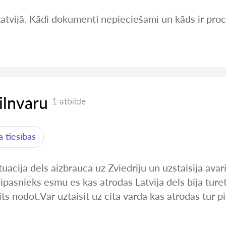
Latvijā. Kādi dokumenti nepieciešami un kāds ir pro
pilnvaru
1 atbilde
 tiesības
uacija dels aizbrauca uz Zviedriju un uzstaisija avar
pasnieks esmu es kas atrodas Latvija dels bija ture
s nodot.Var uztaisit uz cita varda kas atrodas tur pil