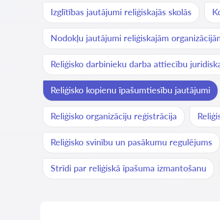
Izglītības jautājumi reliģiskajās skolās
Ko
Nodokļu jautājumi reliģiskajām organizācijā
Reliģisko darbinieku darba attiecību juridis
Reliģisko kopienu īpašumtiesību jautājumi
Reliģisko organizāciju reģistrācija
Reliģ
Reliģisko svinību un pasākumu regulējums
Strīdi par reliģiskā īpašuma izmantošanu