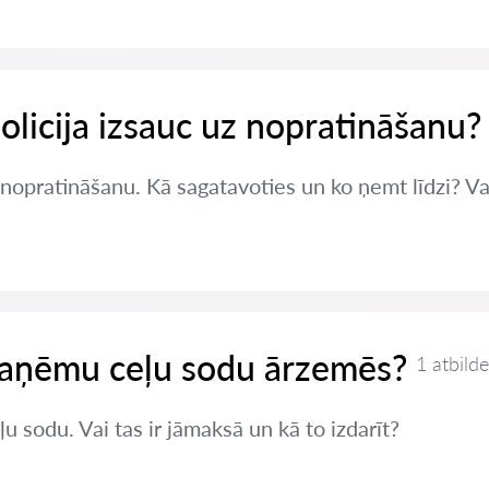
policija izsauc uz nopratināšanu?
z nopratināšanu. Kā sagatavoties un ko ņemt līdzi? Va
 saņēmu ceļu sodu ārzemēs?
1 atbilde
sodu. Vai tas ir jāmaksā un kā to izdarīt?