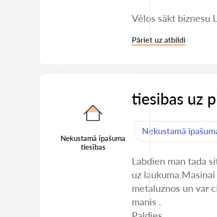
Vēlos sākt biznesu 
Pāriet uz atbildi
tiesibas uz 
Nekustamā īpašuma
Nekustamā īpašuma
tiesības
Labdien man tada sit
uz laukuma.Masinai i
metaluznos un var cit
manis .
Paldies