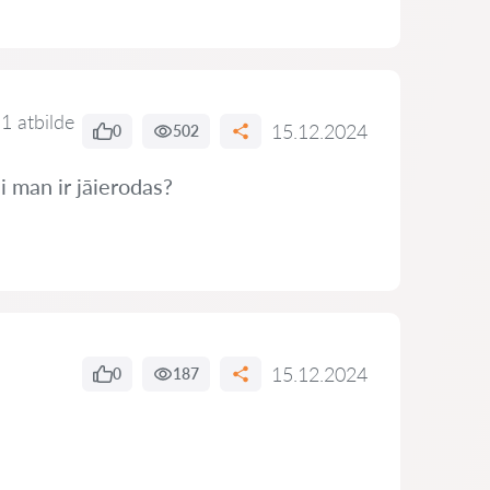
1 atbilde
15.12.2024
0
502
i man ir jāierodas?
15.12.2024
0
187