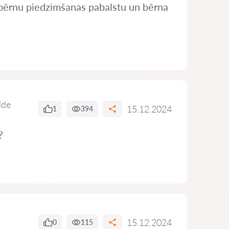
ju bērnu piedzimšanas pabalstu un bērna
lde
15.12.2024
1
394
?
15.12.2024
0
115