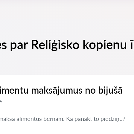
es par Reliģisko kopienu
limentu maksājumus no bijušā
e
nemaksā alimentus bērnam. Kā panākt to piedziņu?