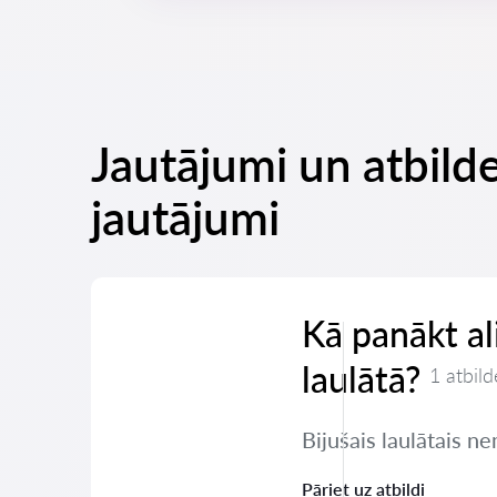
Jautājumi un atbild
jautājumi
Kā panākt a
laulātā?
1 atbild
Bijušais laulātais 
Pāriet uz atbildi