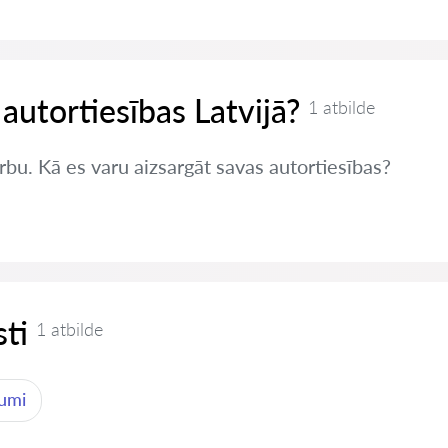
 autortiesības Latvijā?
1 atbilde
rbu. Kā es varu aizsargāt savas autortiesības?
ti
1 atbilde
jumi