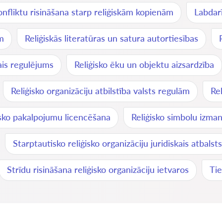
nfliktu risināšana starp reliģiskām kopienām
Labdar
m
Reliģiskās literatūras un satura autortiesības
kais regulējums
Reliģisko ēku un objektu aizsardzība
Reliģisko organizāciju atbilstība valsts regulām
Rel
isko pakalpojumu licencēšana
Reliģisko simbolu izman
Starptautisko reliģisko organizāciju juridiskais atbalsts
Strīdu risināšana reliģisko organizāciju ietvaros
Tie