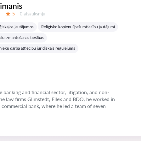
eimanis
Atsauksmes:
5
0 atsauksmju
Vērtējums:
iģiskajos jautājumos
Reliģisko kopienu īpašumtiesību jautājumi
olu izmantošanas tiesības
nieku darba attiecību juridiskais regulējums
e banking and financial sector, litigation, and non-
the law firms Glimstedt, Ellex and BDO, he worked in
n commercial bank, where he led a team of seven