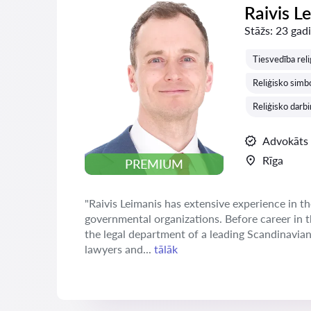
Raivis L
Stāžs:
23 gadi
Tiesvedība rel
Reliģisko simb
Reliģisko darbi
Advokāts
Rīga
PREMIUM
"Raivis Leimanis has extensive experience in th
governmental organizations. Before career in 
the legal department of a leading Scandinavia
lawyers and...
tālāk