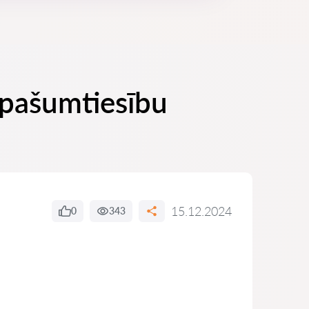
 īpašumtiesību
15.12.2024
0
343