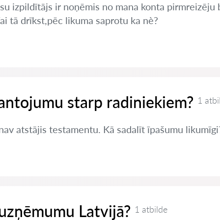
tiesu izpildītājs ir noņēmis no mana konta pirmreizē
i tā drīkst,pēc likuma saprotu ka nè?
antojumu starp radiniekiem?
1 atbi
 nav atstājis testamentu. Kā sadalīt īpašumu likumīgi
t uzņēmumu Latvijā?
1 atbilde