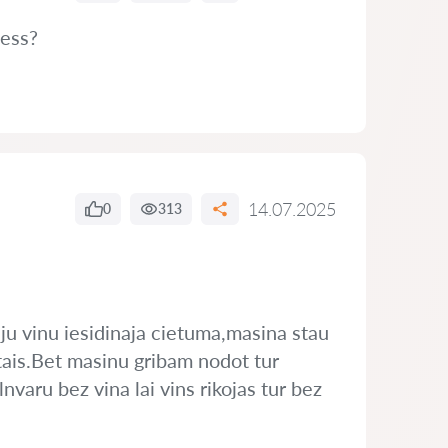
cess?
14.07.2025
0
313
iju vinu iesidinaja cietuma,masina stau
tais.Bet masinu gribam nodot tur
nvaru bez vina lai vins rikojas tur bez