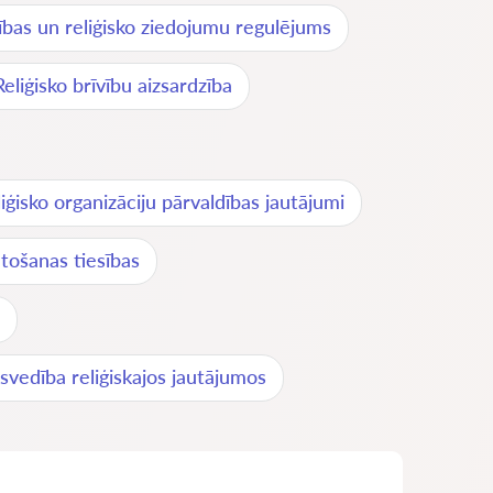
ības un reliģisko ziedojumu regulējums
Reliģisko brīvību aizsardzība
iģisko organizāciju pārvaldības jautājumi
tošanas tiesības
svedība reliģiskajos jautājumos