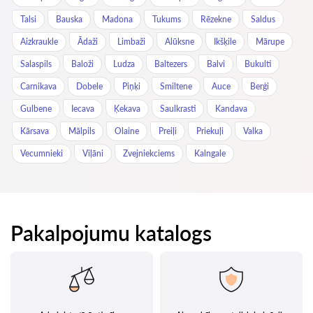
Talsi
Bauska
Madona
Tukums
Rēzekne
Saldus
Aizkraukle
Ādaži
Limbaži
Alūksne
Ikšķile
Mārupe
Salaspils
Baloži
Ludza
Baltezers
Balvi
Bukulti
Carnikava
Dobele
Piņķi
Smiltene
Auce
Berģi
Gulbene
Iecava
Ķekava
Saulkrasti
Kandava
Kārsava
Mālpils
Olaine
Preiļi
Priekuļi
Valka
Vecumnieki
Viļāni
Zvejniekciems
Kalngale
Pakalpojumu katalogs