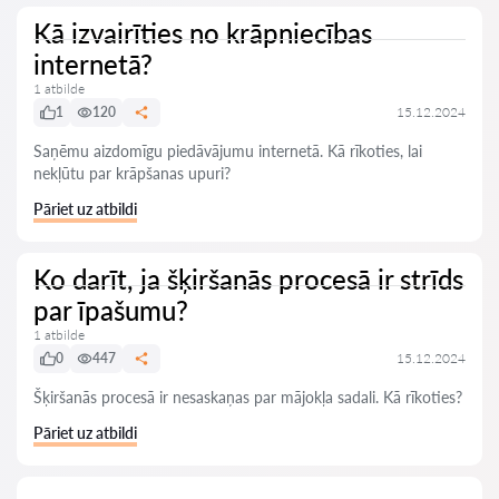
Kā izvairīties no krāpniecības
internetā?
1 atbilde
1
120
15.12.2024
Saņēmu aizdomīgu piedāvājumu internetā. Kā rīkoties, lai
nekļūtu par krāpšanas upuri?
Pāriet uz atbildi
Ko darīt, ja šķiršanās procesā ir strīds
par īpašumu?
1 atbilde
0
447
15.12.2024
Šķiršanās procesā ir nesaskaņas par mājokļa sadali. Kā rīkoties?
Pāriet uz atbildi