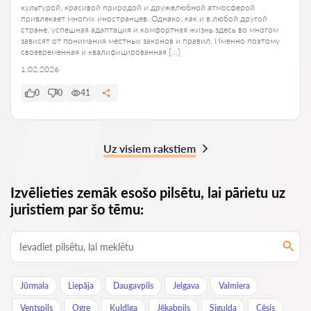
культурой, красивой природой и дружелюбной атмосферой
привлекает многих иностранцев. Однако, как и в любой другой
стране, успешная адаптация и комфортная жизнь здесь во многом
зависят от понимания местных законов и правил. Именно поэтому
своевременная и квалифицированная […]
1.02.2026
0
0
41
Uz visiem rakstiem
Izvēlieties zemāk esošo pilsētu, lai pārietu uz
juristiem par šo tēmu:
Jūrmala
Liepāja
Daugavpils
Jelgava
Valmiera
Ventspils
Ogre
Kuldīga
Jēkabpils
Sigulda
Cēsis