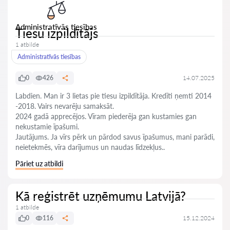
Administratīvās tiesības
Tiesu izpildītājs
1 atbilde
Administratīvās tiesības
0
426
14.07.2025
Labdien. Man ir 3 lietas pie tiesu izpildītāja. Kredīti ņemti 2014
-2018. Vairs nevarēju samaksāt.
2024 gadā apprecējos. Vīram piederēja gan kustamies gan
nekustamie īpašumi.
Jautājums. Ja vīrs pērk un pārdod savus īpašumus, mani parādi,
neietekmēs, vīra darījumus un naudas līdzekļus..
Pāriet uz atbildi
Kā reģistrēt uzņēmumu Latvijā?
1 atbilde
0
116
15.12.2024