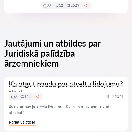
77
12
2524
Jautājumi un atbildes par
Juridiskā palīdzība
ārzemniekiem
Kā atgūt naudu par atceltu lidojumu?
1 atbilde
0
148
15.12.2024
Aviokompānija atcēla lidojumu. Kā es varu saņemt naudu
atpakaļ?
Pāriet uz atbildi