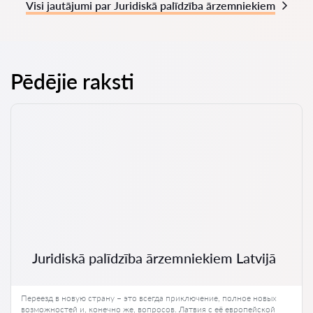
Visi jautājumi par Juridiskā palīdzība ārzemniekiem
Pēdējie raksti
Juridiskā palīdzība ārzemniekiem Latvijā
Переезд в новую страну – это всегда приключение, полное новых
возможностей и, конечно же, вопросов. Латвия с её европейской