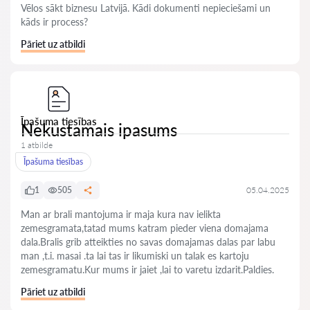
Vēlos sākt biznesu Latvijā. Kādi dokumenti nepieciešami un
kāds ir process?
Pāriet uz atbildi
Īpašuma tiesības
Nekustamais ipasums
1 atbilde
Īpašuma tiesības
1
505
05.04.2025
Man ar brali mantojuma ir maja kura nav ielikta
zemesgramata,tatad mums katram pieder viena domajama
dala.Bralis grib atteikties no savas domajamas dalas par labu
man ,t.i. masai .ta lai tas ir likumiski un talak es kartoju
zemesgramatu.Kur mums ir jaiet ,lai to varetu izdarit.Paldies.
Pāriet uz atbildi