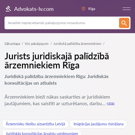
Advokats-lv.com
Rīga
Sākumlapa
Visi pakalpojumi
Juridiskā palīdzība ārzemniekiem
Jurists juridiskajā palīdzībā
ārzemniekiem Rīga
Juridiskā palīdzība ārzemniekiem Rīga: Juridiskās
konsultācijas un atbalsts
Ārzemniekiem bieži nākas saskarties ar juridiskiem
jautājumiem, kas saistīti ar uzturēšanos, darbu...
tālāk
Ārzemnieku tiesību aizsardzība Latvijā
Imigrācijas jautājumu risināšana
Juridiskās konsultācijas ārvalstu uzņēmumiem