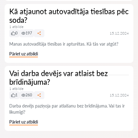
Kā atjaunot autovadītāja tiesības pēc
soda?
1 atbilde
0
197
15.12.2024
Manas autovadītāja tiesības ir apturētas. Kā tās var atgūt?
Pāriet uz atbildi
Vai darba devējs var atlaist bez
brīdinājuma?
1 atbilde
1
260
15.12.2024
Darba devējs paziņoja par atlaišanu bez brīdinājuma. Vai tas ir
likumīgi?
Pāriet uz atbildi