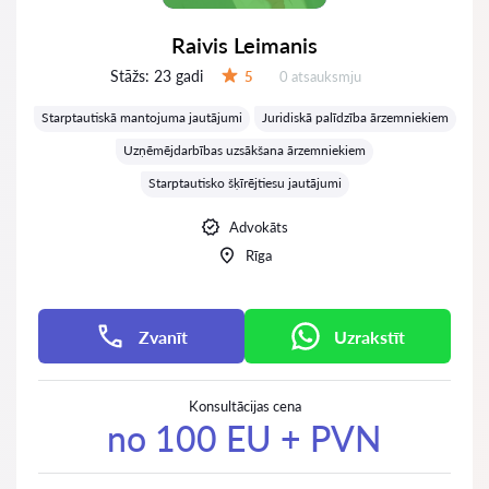
Raivis Leimanis
Stāžs:
23 gadi
Atsauksmes:
5
0 atsauksmju
Vērtējums:
Starptautiskā mantojuma jautājumi
Juridiskā palīdzība ārzemniekiem
Uzņēmējdarbības uzsākšana ārzemniekiem
Starptautisko šķīrējtiesu jautājumi
Advokāts
Rīga
Zvanīt
Uzrakstīt
Konsultācijas cena
no 100 EU + PVN