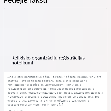
Reliģisko organizāciju reģistrācijas
noteikumi
Для многих религиозных общин в России обретение официального
статуса — это не просто формальность, а ключевой шаг к
полноценной и свободной деятельности. Получение
государственной регистрации открывает перед вами широкие
возможности, позволяет защищать свои права, владеть имуществом
и взаимодействовать с государством на законных основаниях. Без
этого статуса, даже самая активная община сталкивается с
серьезными ограничениями. Именно […]
29.01.2026