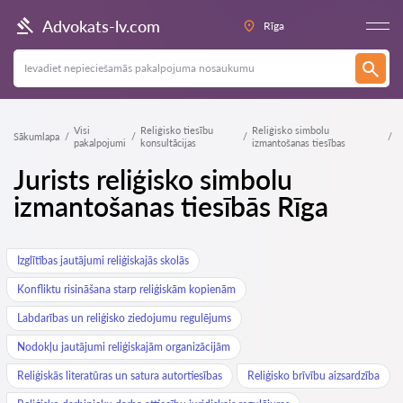
Advokats-lv.com
Rīga
Visi
Reliģisko tiesību
Reliģisko simbolu
Sākumlapa
pakalpojumi
konsultācijas
izmantošanas tiesības
Jurists reliģisko simbolu
izmantošanas tiesībās Rīga
Izglītības jautājumi reliģiskajās skolās
Konfliktu risināšana starp reliģiskām kopienām
Labdarības un reliģisko ziedojumu regulējums
Nodokļu jautājumi reliģiskajām organizācijām
Reliģiskās literatūras un satura autortiesības
Reliģisko brīvību aizsardzība