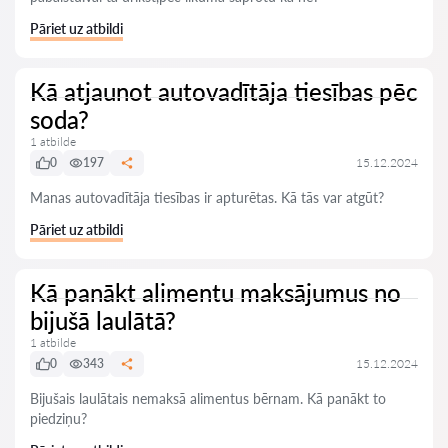
Pāriet uz atbildi
Kā atjaunot autovadītāja tiesības pēc
soda?
1 atbilde
0
197
15.12.2024
Manas autovadītāja tiesības ir apturētas. Kā tās var atgūt?
Pāriet uz atbildi
Kā panākt alimentu maksājumus no
bijušā laulātā?
1 atbilde
0
343
15.12.2024
Bijušais laulātais nemaksā alimentus bērnam. Kā panākt to
piedziņu?