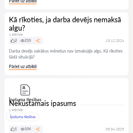
Pāriet uz atbildi
Kā rīkoties, ja darba devējs nemaksā
algu?
1 atbilde
2
210
15.12.2024
Darba devējs vairākus mēnešus nav izmaksājis algu. Kā rīkoties
šādā situācijā?
Pāriet uz atbildi
Īpašuma tiesības
Nekustamais ipasums
1 atbilde
Īpašuma tiesības
1
504
05.04.2025