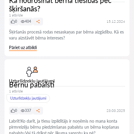
Kā nodrošināt bērna tiesības pēc
šķiršanās?
1 atbilde
0
404
15.12.2024
Šķiršanās procesā rodas nesaskaņas par bērna aizgādību. Kā es
varu aizstāvēt bērna intereses?
Pāriet uz atbildi
Uzturlīdzekļu jautājumi
Bērnu pabalsti
1 atbilde
Uzturlīdzekļu jautājumi
0
337
23.03.2025
Labrīt!Ko darīt, ja tiesu izpildītājs ir noņēmis no mana konta
pirmreizēju bērnu piedzimšanas pabalstu un bērna kopšanas
pabalstu.Vai tā drīkst,pēc likuma saprotu ka nè?