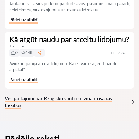
Jautājums. Ja vīrs pērk un pārdod savus īpašumus, mani parādi,
neietekmēs, vīra darījumus un naudas līdzekļus..
Pāriet uz atbildi
Kā atgūt naudu par atceltu lidojumu?
1 atbilde
0
148
15.12.2024
Aviokompānija atcēla lidojumu. Kā es varu saņemt naudu
atpakaļ?
Pāriet uz atbildi
Visi jautājumi par Reliģisko simbolu izmantošanas
tiesības
Pēdējie raksti