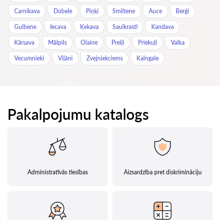
Carnikava
Dobele
Piņķi
Smiltene
Auce
Berģi
Gulbene
Iecava
Ķekava
Saulkrasti
Kandava
Kārsava
Mālpils
Olaine
Preiļi
Priekuļi
Valka
Vecumnieki
Viļāni
Zvejniekciems
Kalngale
Pakalpojumu katalogs
Administratīvās tiesības
Aizsardzība pret diskrimināciju