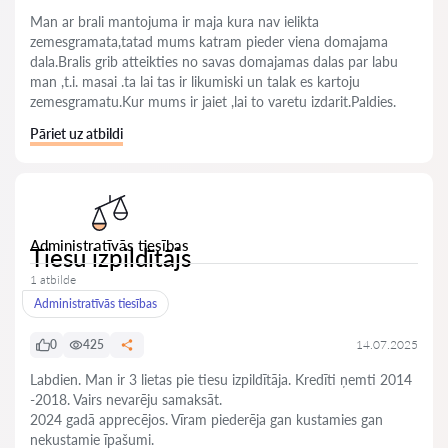
Man ar brali mantojuma ir maja kura nav ielikta
zemesgramata,tatad mums katram pieder viena domajama
dala.Bralis grib atteikties no savas domajamas dalas par labu
man ,t.i. masai .ta lai tas ir likumiski un talak es kartoju
zemesgramatu.Kur mums ir jaiet ,lai to varetu izdarit.Paldies.
Pāriet uz atbildi
Administratīvās tiesības
Tiesu izpildītājs
1 atbilde
Administratīvās tiesības
0
425
14.07.2025
Labdien. Man ir 3 lietas pie tiesu izpildītāja. Kredīti ņemti 2014
-2018. Vairs nevarēju samaksāt.
2024 gadā apprecējos. Vīram piederēja gan kustamies gan
nekustamie īpašumi.