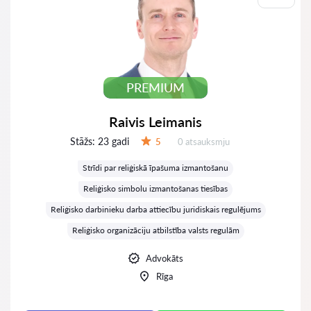
PREMIUM
Raivis Leimanis
Stāžs:
23 gadi
Atsauksmes:
5
0 atsauksmju
Vērtējums:
Strīdi par reliģiskā īpašuma izmantošanu
Reliģisko simbolu izmantošanas tiesības
Reliģisko darbinieku darba attiecību juridiskais regulējums
Reliģisko organizāciju atbilstība valsts regulām
Advokāts
Rīga