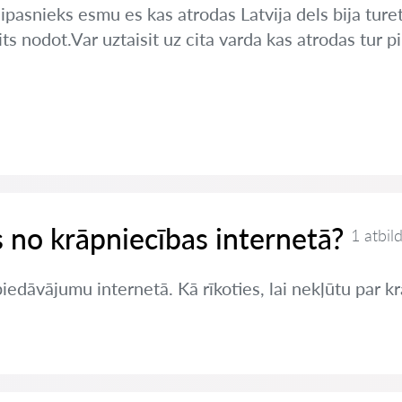
pasnieks esmu es kas atrodas Latvija dels bija ture
s nodot.Var uztaisit uz cita varda kas atrodas tur pil
es no krāpniecības internetā?
1 atbil
edāvājumu internetā. Kā rīkoties, lai nekļūtu par k