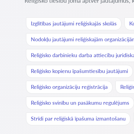
Reliģisko tiesību joma aptver jautājumus, kas
Izglītības jautājumi reliģiskajās skolās
Ko
Nodokļu jautājumi reliģiskajām organizācijā
Reliģisko darbinieku darba attiecību juridis
Reliģisko kopienu īpašumtiesību jautājumi
Reliģisko organizāciju reģistrācija
Reliģ
Reliģisko svinību un pasākumu regulējums
Strīdi par reliģiskā īpašuma izmantošanu