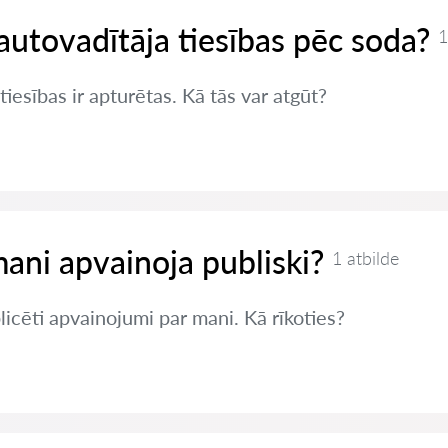
autovadītāja tiesības pēc soda?
1
iesības ir apturētas. Kā tās var atgūt?
mani apvainoja publiski?
1 atbilde
blicēti apvainojumi par mani. Kā rīkoties?