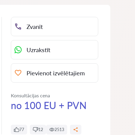
Zvanīt
Uzrakstīt
Pievienot izvēlētajiem
Konsultācijas cena
no 100 EU + PVN
77
12
2513