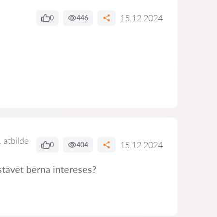
15.12.2024
0
446
 atbilde
15.12.2024
0
404
stāvēt bērna intereses?