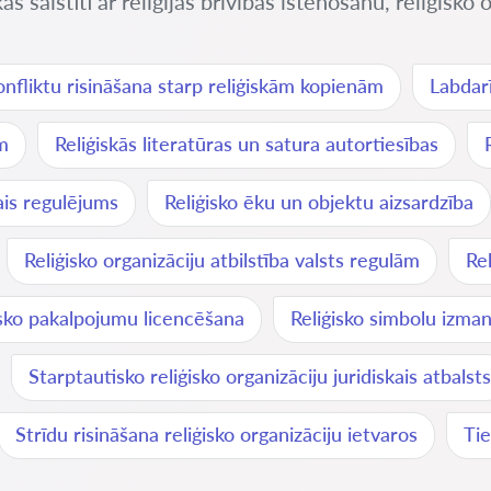
 saistīti ar reliģijas brīvības īstenošanu, reliģisko o
nfliktu risināšana starp reliģiskām kopienām
Labdar
m
Reliģiskās literatūras un satura autortiesības
kais regulējums
Reliģisko ēku un objektu aizsardzība
Reliģisko organizāciju atbilstība valsts regulām
Rel
isko pakalpojumu licencēšana
Reliģisko simbolu izman
Starptautisko reliģisko organizāciju juridiskais atbalsts
Strīdu risināšana reliģisko organizāciju ietvaros
Tie