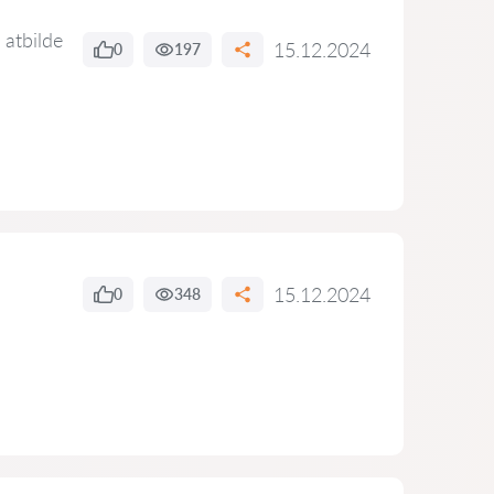
 atbilde
15.12.2024
0
197
15.12.2024
0
348