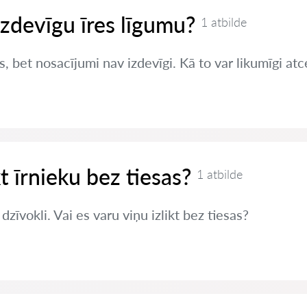
izdevīgu īres līgumu?
1 atbilde
s, bet nosacījumi nav izdevīgi. Kā to var likumīgi atc
kt īrnieku bez tiesas?
1 atbilde
zīvokli. Vai es varu viņu izlikt bez tiesas?