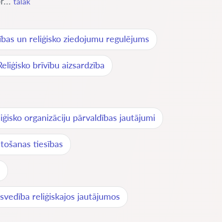
r...
tālāk
ības un reliģisko ziedojumu regulējums
Reliģisko brīvību aizsardzība
iģisko organizāciju pārvaldības jautājumi
tošanas tiesības
svedība reliģiskajos jautājumos