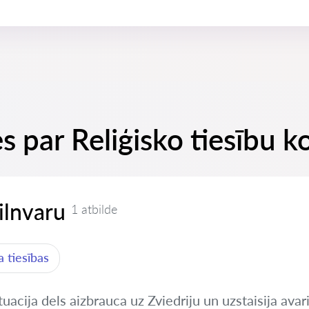
s par Reliģisko tiesību k
pilnvaru
1 atbilde
 tiesības
uacija dels aizbrauca uz Zviedriju un uzstaisija avar