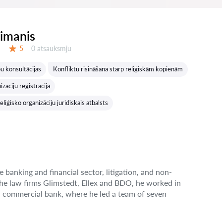
eimanis
Atsauksmes:
5
0 atsauksmju
Vērtējums:
bu konsultācijas
Konfliktu risināšana starp reliģiskām kopienām
izāciju reģistrācija
eliģisko organizāciju juridiskais atbalsts
e banking and financial sector, litigation, and non-
the law firms Glimstedt, Ellex and BDO, he worked in
n commercial bank, where he led a team of seven