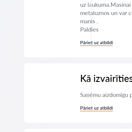
uz laukuma.Masinai i
metaluznos un var cit
manis .
Paldies
Pāriet uz atbildi
Kā izvairīti
Saņēmu aizdomīgu pi
Pāriet uz atbildi