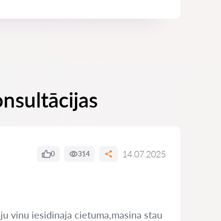
onsultācijas
14.07.2025
0
314
iju vinu iesidinaja cietuma,masina stau