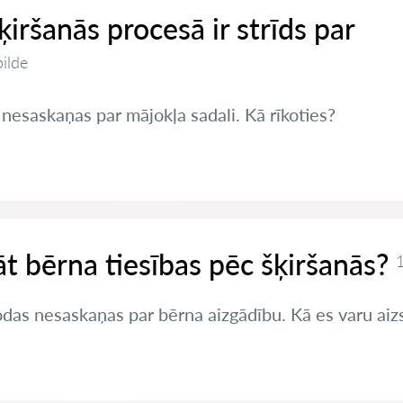
šķiršanās procesā ir strīds par
bilde
 nesaskaņas par mājokļa sadali. Kā rīkoties?
t bērna tiesības pēc šķiršanās?
1
odas nesaskaņas par bērna aizgādību. Kā es varu aiz