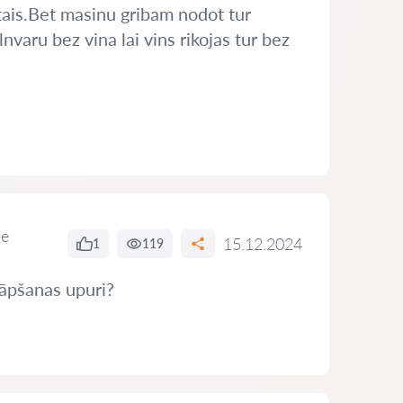
tais.Bet masinu gribam nodot tur
nvaru bez vina lai vins rikojas tur bez
de
15.12.2024
1
119
rāpšanas upuri?