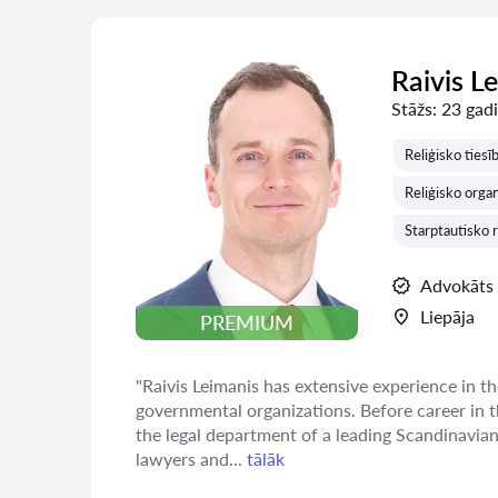
Raivis L
Stāžs:
23 gadi
Reliģisko tiesī
Reliģisko organ
Starptautisko r
Advokāts
Liepāja
PREMIUM
"Raivis Leimanis has extensive experience in th
governmental organizations. Before career in 
the legal department of a leading Scandinavia
lawyers and...
tālāk