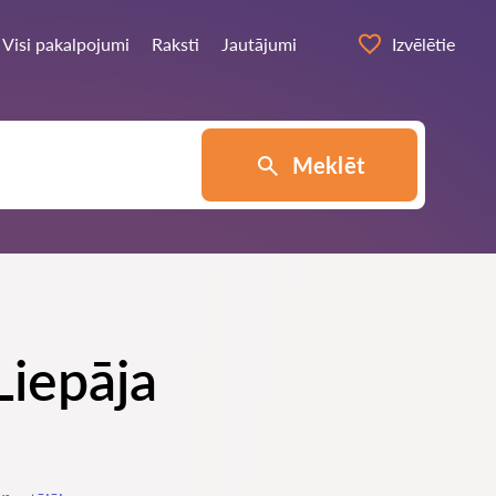
Visi pakalpojumi
Raksti
Jautājumi
Izvēlētie
Meklēt
Liepāja