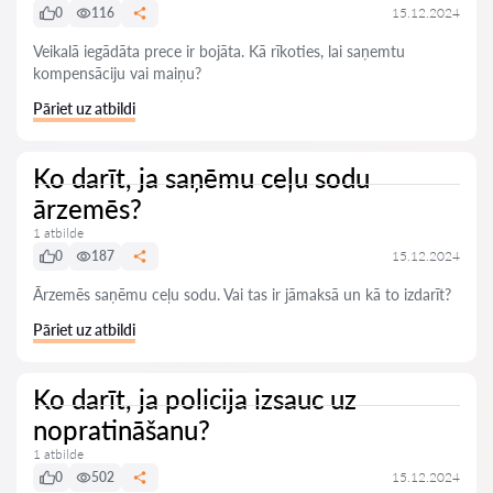
0
116
15.12.2024
Veikalā iegādāta prece ir bojāta. Kā rīkoties, lai saņemtu
kompensāciju vai maiņu?
Pāriet uz atbildi
Ko darīt, ja saņēmu ceļu sodu
ārzemēs?
1 atbilde
0
187
15.12.2024
Ārzemēs saņēmu ceļu sodu. Vai tas ir jāmaksā un kā to izdarīt?
Pāriet uz atbildi
Ko darīt, ja policija izsauc uz
nopratināšanu?
1 atbilde
0
502
15.12.2024