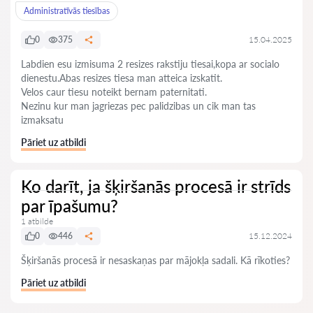
Administratīvās tiesības
0
375
15.04.2025
Labdien esu izmisuma 2 resizes rakstiju tiesai,kopa ar socialo
dienestu.Abas resizes tiesa man atteica izskatit.
Velos caur tiesu noteikt bernam paternitati.
Nezinu kur man jagriezas pec palidzibas un cik man tas
izmaksatu
Pāriet uz atbildi
Ko darīt, ja šķiršanās procesā ir strīds
par īpašumu?
1 atbilde
0
446
15.12.2024
Šķiršanās procesā ir nesaskaņas par mājokļa sadali. Kā rīkoties?
Pāriet uz atbildi