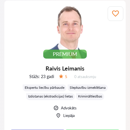
PREMIUM
Raivis Leimanis
Stāžs:
23 gadi
Atsauksmes:
5
0 atsauksmju
Vērtējums:
Ekspertu liecību pārbaude
Slepkavību izmeklēšana
Izdošanas (ekstradicijas) lietas
Krimināltiesības
Advokāts
Liepāja