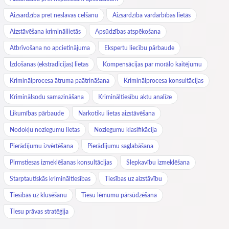
Aizsardzība pret neslavas celšanu
Aizsardzība vardarbības lietās
Aizstāvēšana krimināllietās
Apsūdzības atspēkošana
Atbrīvošana no apcietinājuma
Ekspertu liecību pārbaude
Izdošanas (ekstradicijas) lietas
Kompensācijas par morālo kaitējumu
Kriminālprocesa ātruma paātrināšana
Kriminālprocesa konsultācijas
Kriminālsodu samazināšana
Krimināltiesību aktu analīze
Likumības pārbaude
Narkotiku lietas aizstāvēšana
Nodokļu noziegumu lietas
Noziegumu klasifikācija
Pierādījumu izvērtēšana
Pierādījumu saglabāšana
Pirmstiesas izmeklēšanas konsultācijas
Slepkavību izmeklēšana
Starptautiskās krimināltiesības
Tiesības uz aizstāvību
Tiesības uz klusēšanu
Tiesu lēmumu pārsūdzēšana
Tiesu prāvas stratēģija