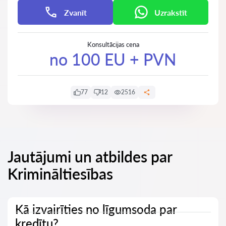
Zvanīt
Uzrakstīt
Konsultācijas cena
no 100 EU + PVN
77
12
2516
Jautājumi un atbildes par
Krimināltiesības
Kā izvairīties no līgumsoda par
kredītu?