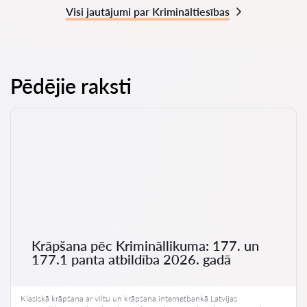
Visi jautājumi par Krimināltiesības
Pēdējie raksti
Krāpšana pēc Krimināllikuma: 177. un
177.1 panta atbildība 2026. gadā
Klasiskā krāpšana ar viltu un krāpšana internetbankā Latvijas