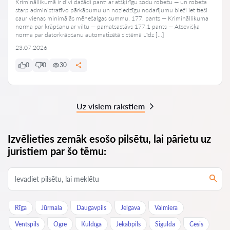
Krimināllikumā ir divi dažādi panti ar atšķirīgu sodu robežu — un robeža
starp administratīvo pārkāpumu un noziedzīgu nodarījumu bieži iet tieši
caur vienas minimālās mēnešalgas summu. 177. pants — Krimināllikuma
norma par krāpšanu ar viltu — pamatsastāvs 177.1 pants — Atsevišķa
norma par datorkrāpšanu automatizētā sistēmā Līdz […]
23.07.2026
0
0
30
Uz visiem rakstiem
Izvēlieties zemāk esošo pilsētu, lai pārietu uz
juristiem par šo tēmu:
Rīga
Jūrmala
Daugavpils
Jelgava
Valmiera
Ventspils
Ogre
Kuldīga
Jēkabpils
Sigulda
Cēsis