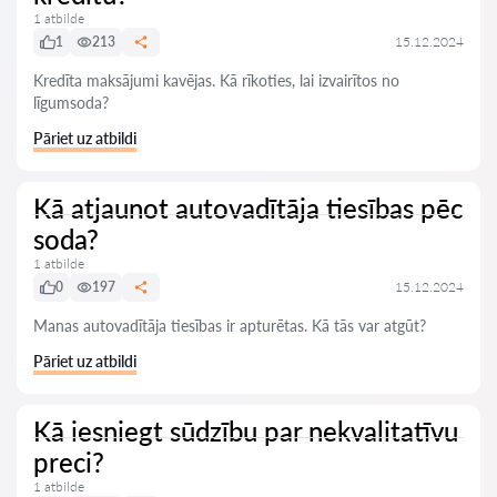
1 atbilde
1
213
15.12.2024
Kredīta maksājumi kavējas. Kā rīkoties, lai izvairītos no
līgumsoda?
Pāriet uz atbildi
Kā atjaunot autovadītāja tiesības pēc
soda?
1 atbilde
0
197
15.12.2024
Manas autovadītāja tiesības ir apturētas. Kā tās var atgūt?
Pāriet uz atbildi
Kā iesniegt sūdzību par nekvalitatīvu
preci?
1 atbilde