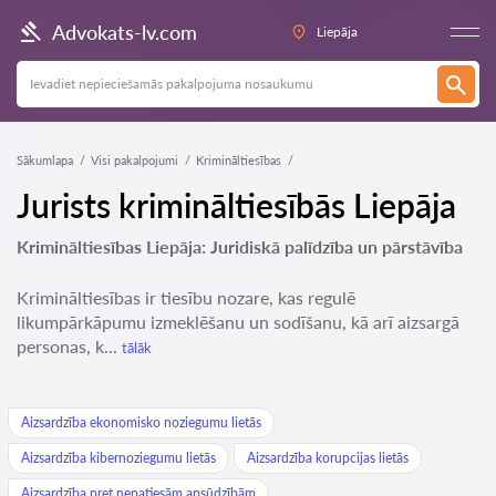
Advokats-lv.com
Liepāja
Sākumlapa
Visi pakalpojumi
Krimināltiesības
Jurists krimināltiesībās Liepāja
Krimināltiesības Liepāja: Juridiskā palīdzība un pārstāvība
Krimināltiesības ir tiesību nozare, kas regulē
likumpārkāpumu izmeklēšanu un sodīšanu, kā arī aizsargā
personas, k...
tālāk
Aizsardzība ekonomisko noziegumu lietās
Aizsardzība kibernoziegumu lietās
Aizsardzība korupcijas lietās
Aizsardzība pret nepatiesām apsūdzībām