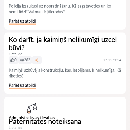
Policija izsaukusi uz nopratināšanu. Kā sagatavoties un ko
ņemt līdzi? Vai man ir jāierodas?
Pāriet uz atbildi
Ko darīt, ja kaimiņš nelikumīgi uzceļ
būvi?
1 atbilde
0
262
15.12.2024
Kaimiņš uzbūvējis konstrukciju, kas, iespējams, ir nelikumīga. Kā
rīkoties?
Pāriet uz atbildi
Administratīvās tiesības
Paternitates noteiksana
1 atbilde