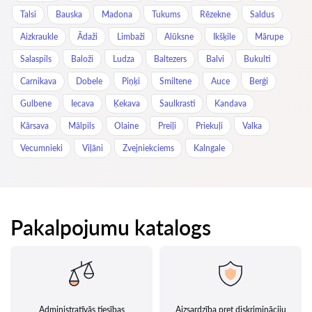
Talsi
Bauska
Madona
Tukums
Rēzekne
Saldus
Aizkraukle
Ādaži
Limbaži
Alūksne
Ikšķile
Mārupe
Salaspils
Baloži
Ludza
Baltezers
Balvi
Bukulti
Carnikava
Dobele
Piņķi
Smiltene
Auce
Berģi
Gulbene
Iecava
Ķekava
Saulkrasti
Kandava
Kārsava
Mālpils
Olaine
Preiļi
Priekuļi
Valka
Vecumnieki
Viļāni
Zvejniekciems
Kalngale
Pakalpojumu katalogs
Administratīvās tiesības
Aizsardzība pret diskrimināciju