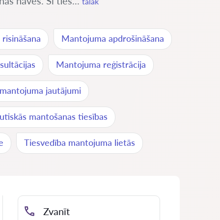
s nāves. Šī ties...
tālāk
 risināšana
Mantojuma apdrošināšana
ultācijas
Mantojuma reģistrācija
mantojuma jautājumi
utiskās mantošanas tiesības
e
Tiesvedība mantojuma lietās
Zvanīt