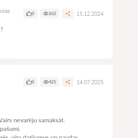
bilde
15.12.2024
0
262
s?
14.07.2025
0
425
 Vairs nevarēju samaksāt.
īpašumi.
mēs, vīra darījumus un naudas