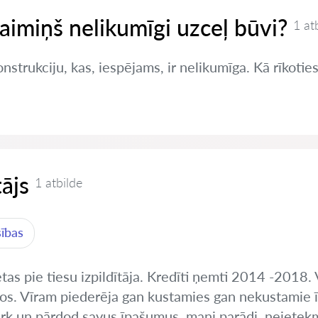
kaimiņš nelikumīgi uzceļ būvi?
1 at
nstrukciju, kas, iespējams, ir nelikumīga. Kā rīkotie
tājs
1 atbilde
sības
etas pie tiesu izpildītāja. Kredīti ņemti 2014 -2018.
s. Vīram piederēja gan kustamies gan nekustamie 
pērk un pārdod savus īpašumus, mani parādi, neietek