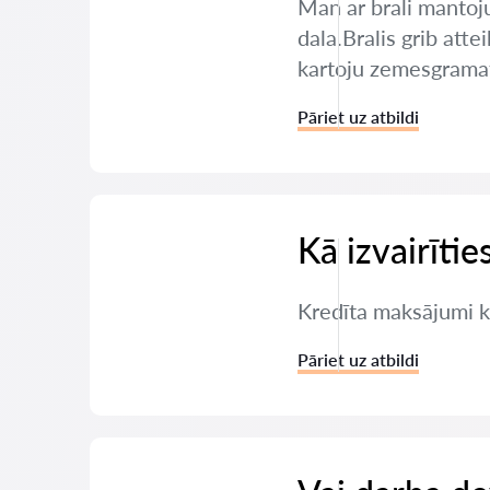
Man ar brali mantoj
dala.Bralis grib atte
kartoju zemesgramatu
Pāriet uz atbildi
Kā izvairīti
Kredīta maksājumi ka
Pāriet uz atbildi