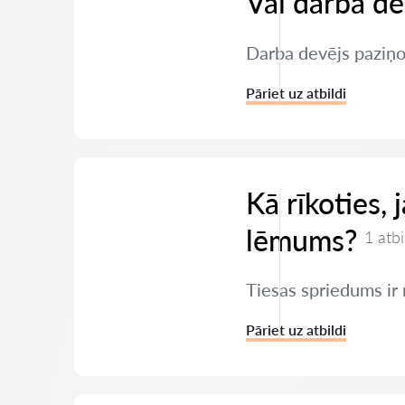
Vai darba de
Darba devējs paziņoj
Pāriet uz atbildi
Kā rīkoties,
lēmums?
1 atbi
Tiesas spriedums ir 
Pāriet uz atbildi