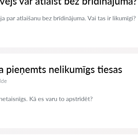
vējs var atlaist bez brīdinājuma?
a par atlaišanu bez brīdinājuma. Vai tas ir likumīgi?
 ja pieņemts nelikumīgs tiesas
lde
netaisnīgs. Kā es varu to apstrīdēt?