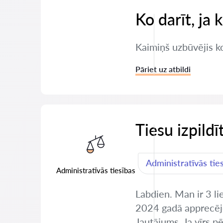
Ko darīt, ja 
Kaimiņš uzbūvējis ko
Pāriet uz atbildi
Tiesu izpildī
Administratīvās tie
Administratīvās tiesības
Labdien. Man ir 3 li
2024 gadā apprecējo
Jautājums. Ja vīrs 