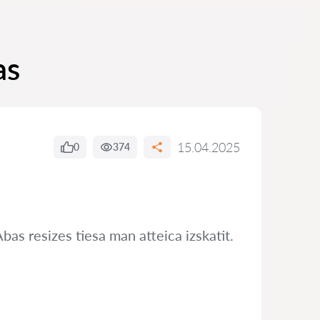
as
15.04.2025
0
374
bas resizes tiesa man atteica izskatit.