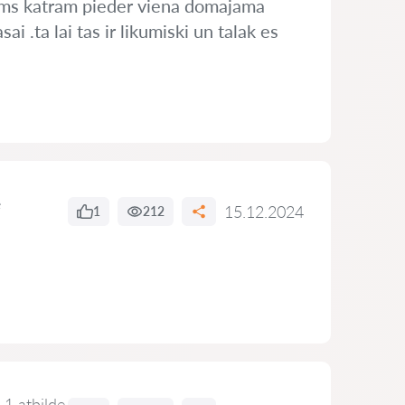
ums katram pieder viena domajama
i .ta lai tas ir likumiski un talak es
e
15.12.2024
1
212
1 atbilde