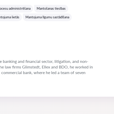
Vērtējums:
ocesu administrēšana
Mantošanas tiesības
tojuma lietās
Mantojuma līgumu sastādīšana
e banking and financial sector, litigation, and non-
the law firms Glimstedt, Ellex and BDO, he worked in
n commercial bank, where he led a team of seven