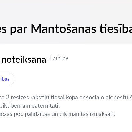
es par Mantošanas tiesīb
 noteiksana
1 atbilde
sības
 2 resizes rakstiju tiesai,kopa ar socialo dienestu.A
eikt bernam paternitati.
iezas pec palidzibas un cik man tas izmaksatu