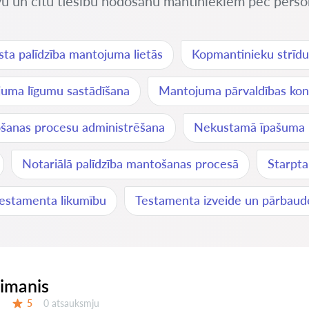
u un citu tiesību nodošanu mantiniekiem pēc persona
ista palīdzība mantojuma lietās
Kopmantinieku strīdu
uma līgumu sastādīšana
Mantojuma pārvaldības kons
šanas procesu administrēšana
Nekustamā īpašuma 
Notariālā palīdzība mantošanas procesā
Starpta
 testamenta likumību
Testamenta izveide un pārbaud
eimanis
Atsauksmes:
5
0 atsauksmju