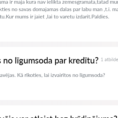
uma ir maja kura nav ielikta zemesgramata,tatad m
ikties no savas domajamas dalas par labu man ,t.i. masa
.Kur mums ir jaiet ,lai to varetu izdarit.Paldies.
es no līgumsoda par kredītu?
1 atbild
vējas. Kā rīkoties, lai izvairītos no līgumsoda?