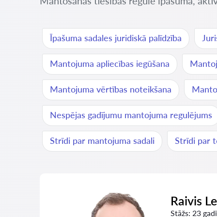
Mantošanas tiesības regulē īpašuma, aktīv
Īpašuma sadales juridiskā palīdzība
Jur
Mantojuma apliecības iegūšana
Mantoj
Mantojuma vērtības noteikšana
Manto
Nespējas gadījumu mantojuma regulējums
Strīdi par mantojuma sadali
Strīdi par
Raivis L
Stāžs:
23 gadi