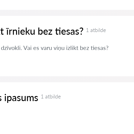
kt īrnieku bez tiesas?
1 atbilde
zīvokli. Vai es varu viņu izlikt bez tiesas?
 ipasums
1 atbilde