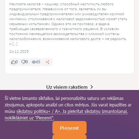
Неуплата налогов – кошмар, способный настигнуть любого
предпринимателя. Независимо от того, являетесь ли вы
индивидуальным предпринимателем или руководителем крупной
компании, столкновение с налоговой задолженностью может стать
серьезным испытанием. Однако это не приговор, а задача,
требующая своевременного и грамотного решения. В условиях
постоянно меняющегося законодательства и сложной системы
налогообложения, возникновение налогового долга — не редкость,
и […]
24.11.2025
0
0
65
Uz visiem rakstiem
Šī vietne izmanto sīkfailus, lai personalizētu saturu un reklāmas
ziņojumus, apkopotu analīzi un citus mērķus. Jūs varat iepazīties ar
mūsu
sīkdatņu politiku< / A>. Ja piekrītat sīkdatņu izmantošanai,
© 2026 Advokats-lv.com
noklikšķiniet uz "Pieņemt".
Pieņemt
Lietošanas noteikumi
Saites karte
Mūsu tīkls visā pasaulē