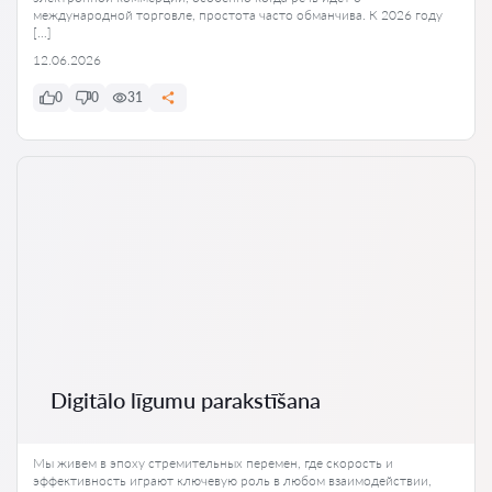
международной торговле, простота часто обманчива. К 2026 году
[…]
12.06.2026
0
0
31
Digitālo līgumu parakstīšana
Мы живем в эпоху стремительных перемен, где скорость и
эффективность играют ключевую роль в любом взаимодействии,