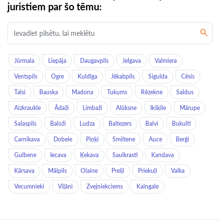
juristiem par šo tēmu:
Jūrmala
Liepāja
Daugavpils
Jelgava
Valmiera
Ventspils
Ogre
Kuldīga
Jēkabpils
Sigulda
Cēsis
Talsi
Bauska
Madona
Tukums
Rēzekne
Saldus
Aizkraukle
Ādaži
Limbaži
Alūksne
Ikšķile
Mārupe
Salaspils
Baloži
Ludza
Baltezers
Balvi
Bukulti
Carnikava
Dobele
Piņķi
Smiltene
Auce
Berģi
Gulbene
Iecava
Ķekava
Saulkrasti
Kandava
Kārsava
Mālpils
Olaine
Preiļi
Priekuļi
Valka
Vecumnieki
Viļāni
Zvejniekciems
Kalngale