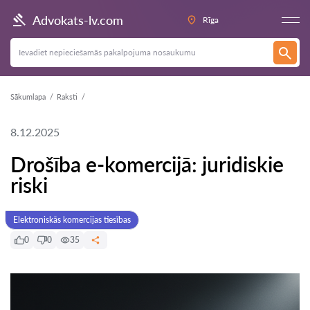
Advokats-lv.com
Rīga
Sākumlapa
Raksti
8.12.2025
Drošība e-komercijā: juridiskie
riski
Elektroniskās komercijas tiesības
0
0
35