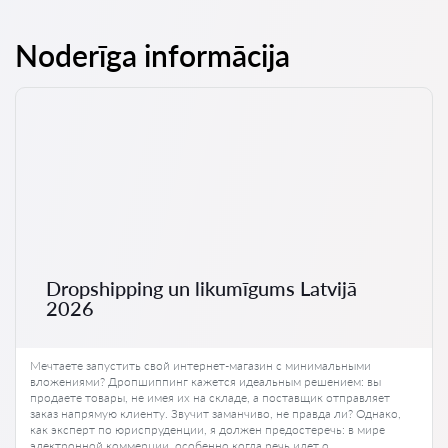
Noderīga informācija
Dropshipping un likumīgums Latvijā
2026
Мечтаете запустить свой интернет-магазин с минимальными
вложениями? Дропшиппинг кажется идеальным решением: вы
продаете товары, не имея их на складе, а поставщик отправляет
заказ напрямую клиенту. Звучит заманчиво, не правда ли? Однако,
как эксперт по юриспруденции, я должен предостеречь: в мире
электронной коммерции, особенно когда речь идет о