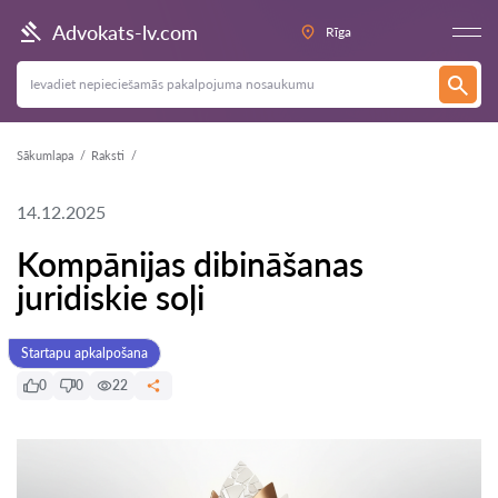
Advokats-lv.com
Rīga
Sākumlapa
Raksti
14.12.2025
Kompānijas dibināšanas
juridiskie soļi
Startapu apkalpošana
0
0
22