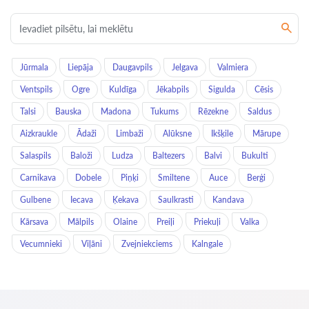
Jūrmala
Liepāja
Daugavpils
Jelgava
Valmiera
Ventspils
Ogre
Kuldīga
Jēkabpils
Sigulda
Cēsis
Talsi
Bauska
Madona
Tukums
Rēzekne
Saldus
Aizkraukle
Ādaži
Limbaži
Alūksne
Ikšķile
Mārupe
Salaspils
Baloži
Ludza
Baltezers
Balvi
Bukulti
Carnikava
Dobele
Piņķi
Smiltene
Auce
Berģi
Gulbene
Iecava
Ķekava
Saulkrasti
Kandava
Kārsava
Mālpils
Olaine
Preiļi
Priekuļi
Valka
Vecumnieki
Viļāni
Zvejniekciems
Kalngale