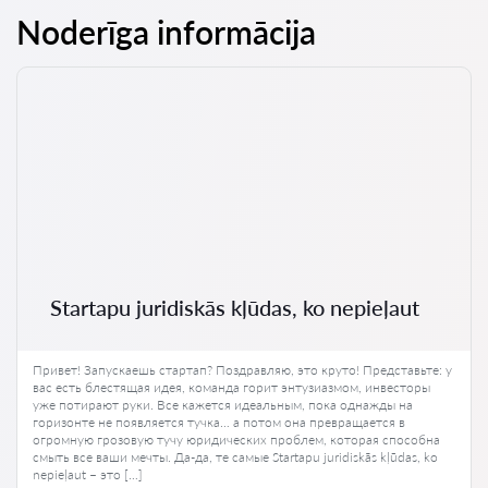
Noderīga informācija
Startapu juridiskās kļūdas, ko nepieļaut
Привет! Запускаешь стартап? Поздравляю, это круто! Представьте: у
вас есть блестящая идея, команда горит энтузиазмом, инвесторы
уже потирают руки. Все кажется идеальным, пока однажды на
горизонте не появляется тучка… а потом она превращается в
огромную грозовую тучу юридических проблем, которая способна
смыть все ваши мечты. Да-да, те самые Startapu juridiskās kļūdas, ko
nepieļaut – это […]