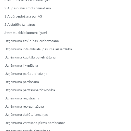
SIA īpašnieku strīdu risināšana
SIA pārveidošana par AS
SIA statūtu izmaiņas
Starptautiskie komerclīgumi
Uzņēmuma atbildības ierobežošana
Uzņēmuma intelektuālā īpašuma aizsardzība
Uzņēmuma kapitāla palielināšana
Uzņēmuma likvidācija
Uzņēmuma parādu piedziņa
Uzņēmuma pārdošana
Uzņēmuma pārstāvība tiesvedībā
Uzņēmuma reģistrācija
Uzņēmuma reorganizācija
Uzņēmuma statūtu izmaiņas
Uzņēmuma vērtēšana pirms pārdošanas
Uzņēmuma zīmola aizsardzība