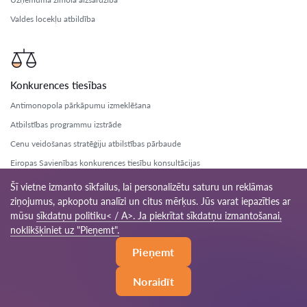
Valdes locekļu atbildība
Konkurences tiesības
Antimonopola pārkāpumu izmeklēšana
Atbilstības programmu izstrāde
Cenu veidošanas stratēģiju atbilstības pārbaude
Eiropas Savienības konkurences tiesību konsultācijas
Karteli un monopolistiskās prakses risināšana
Šī vietne izmanto sīkfailus, lai personalizētu saturu un reklāmas
ziņojumus, apkopotu analīzi un citus mērķus. Jūs varat iepazīties ar
Kartelīšu darbības juridiskā analīze
mūsu
sīkdatņu politiku< / A>. Ja piekrītat sīkdatņu izmantošanai,
Konfidenciālās informācijas aizsardzība
noklikšķiniet uz "Pieņemt".
Konkurences ierobežojumu riska pārvaldība
Pieņemt
Konkurences iestāžu izmeklēšanu atbalsts
Konkurences likuma pārkāpumu izmeklēšana
Noraidīt
Konkurences politikas konsultācijas