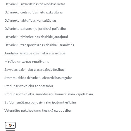
Dzīvnieku aizsardzības tiesvedības lietas
Dzīvnieku cietsirdības lietu izskatīšana
Dzīvnieku labturības konsultācijas
Dzīvnieku patversmju juridiskā palīdzība
Dzīvnieku tirdzniecības tiesiskie jautājumi
Dzīvnieku transportēšanas tiesiskā uzraudzība
Juridiskā palīdzība dzīvnieku aizsardzībā
Medību un zvejas regulējums
Savvaļas dzīvnieku aizsardzības tiesības
Starptautiskās dzīvnieku aizsardzības regulas
Strīdi par dzīvnieku adoptēšanu
Strīdi par dzīvnieku izmantošanu komerciālām vajadzībām
Strīdu risināšana par dzīvnieku īpašumtiesībām
Veterināro pakalpojumu tiesiskā uzraudzība