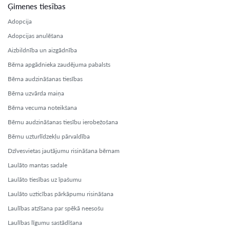
Ģimenes tiesības
Adopcija
Adopcijas anulēšana
Aizbildnība un aizgādnība
Bērna apgādnieka zaudējuma pabalsts
Bērna audzināšanas tiesības
Bērna uzvārda maiņa
Bērna vecuma noteikšana
Bērnu audzināšanas tiesību ierobežošana
Bērnu uzturlīdzekļu pārvaldība
Dzīvesvietas jautājumu risināšana bērnam
Laulāto mantas sadale
Laulāto tiesības uz īpašumu
Laulāto uzticības pārkāpumu risināšana
Laulības atzīšana par spēkā neesošu
Laulības līgumu sastādīšana