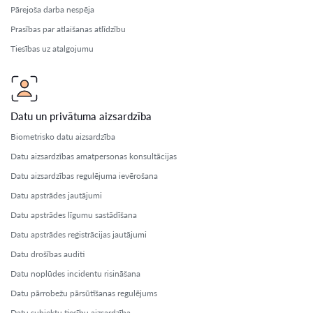
Pārejoša darba nespēja
Prasības par atlaišanas atlīdzību
Tiesības uz atalgojumu
Datu un privātuma aizsardzība
Biometrisko datu aizsardzība
Datu aizsardzības amatpersonas konsultācijas
Datu aizsardzības regulējuma ievērošana
Datu apstrādes jautājumi
Datu apstrādes līgumu sastādīšana
Datu apstrādes reģistrācijas jautājumi
Datu drošības auditi
Datu noplūdes incidentu risināšana
Datu pārrobežu pārsūtīšanas regulējums
Datu subjektu tiesību aizsardzība