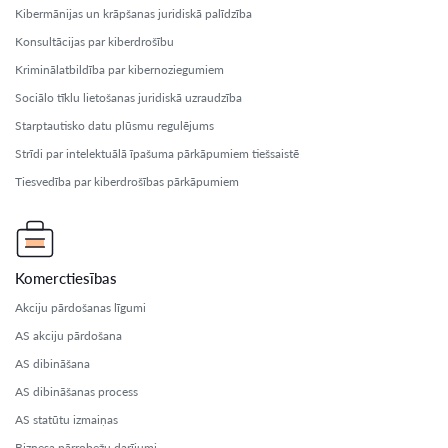
Kibermānijas un krāpšanas juridiskā palīdzība
Konsultācijas par kiberdrošību
Kriminālatbildība par kibernoziegumiem
Sociālo tīklu lietošanas juridiskā uzraudzība
Starptautisko datu plūsmu regulējums
Strīdi par intelektuālā īpašuma pārkāpumiem tiešsaistē
Tiesvedība par kiberdrošības pārkāpumiem
Komerctiesības
Akciju pārdošanas līgumi
AS akciju pārdošana
AS dibināšana
AS dibināšanas process
AS statūtu izmaiņas
Biznesa pārrobežu darījumi