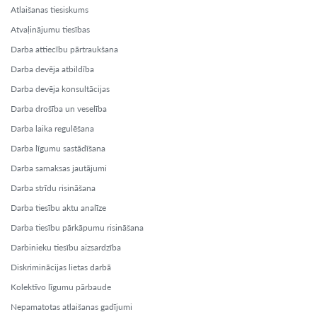
Atlaišanas tiesiskums
Atvaļinājumu tiesības
Darba attiecību pārtraukšana
Darba devēja atbildība
Darba devēja konsultācijas
Darba drošība un veselība
Darba laika regulēšana
Darba līgumu sastādīšana
Darba samaksas jautājumi
Darba strīdu risināšana
Darba tiesību aktu analīze
Darba tiesību pārkāpumu risināšana
Darbinieku tiesību aizsardzība
Diskriminācijas lietas darbā
Kolektīvo līgumu pārbaude
Nepamatotas atlaišanas gadījumi