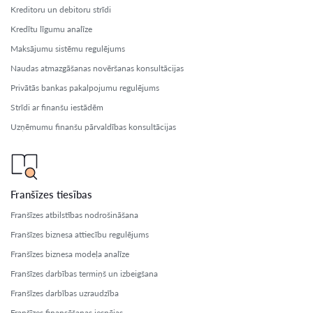
Kreditoru un debitoru strīdi
Kredītu līgumu analīze
Maksājumu sistēmu regulējums
Naudas atmazgāšanas novēršanas konsultācijas
Privātās bankas pakalpojumu regulējums
Strīdi ar finanšu iestādēm
Uzņēmumu finanšu pārvaldības konsultācijas
Franšīzes tiesības
Franšīzes atbilstības nodrošināšana
Franšīzes biznesa attiecību regulējums
Franšīzes biznesa modeļa analīze
Franšīzes darbības termiņš un izbeigšana
Franšīzes darbības uzraudzība
Franšīzes finansēšanas iespējas