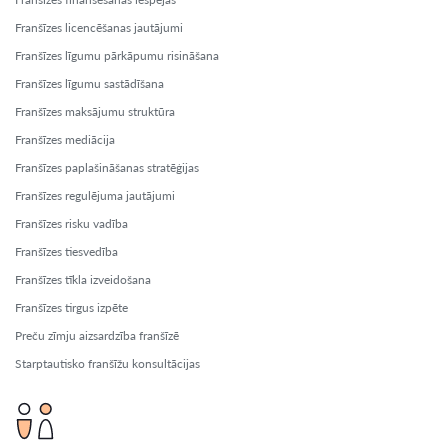
Franšīzes licencēšanas jautājumi
Franšīzes līgumu pārkāpumu risināšana
Franšīzes līgumu sastādīšana
Franšīzes maksājumu struktūra
Franšīzes mediācija
Franšīzes paplašināšanas stratēģijas
Franšīzes regulējuma jautājumi
Franšīzes risku vadība
Franšīzes tiesvedība
Franšīzes tīkla izveidošana
Franšīzes tirgus izpēte
Preču zīmju aizsardzība franšīzē
Starptautisko franšīžu konsultācijas