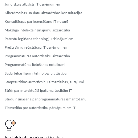
Juridiskais atbalsts IT uzņēmumiem
Kiberdrošības un datu aizsardzības konsultācijas
Konsultācijas par licencēšanu IT nozarē
Mākslīgā intelekta risinājumu aizsardzība
Patentu iegūšana tehnoloģiju risinājumiem
Preču zīmju reģistrācija IT uzņēmumiem
Programmatūras autortiesību aizsardzība
Programmatūras lietošanas noteikumi
Sadarbības līgumi tehnoloģiju attīstībai
Starptautiskās autortiesību aizsardzības jautājumi
Strīdi par intelektuālā īpašuma tiesībām IT
Strīdu risināšana par programmatūras izmantošanu
Tiesvedība par autortiesību pārkāpumiem IT
Intelektuālā īpašuma tiesības