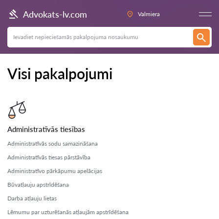
Advokats-lv.com
Valmiera
Visi pakalpojumi
Administratīvās tiesības
Administratīvās sodu samazināšana
Administratīvās tiesas pārstāvība
Administratīvo pārkāpumu apelācijas
Būvatļauju apstrīdēšana
Darba atļauju lietas
Lēmumu par uzturēšanās atļaujām apstrīdēšana