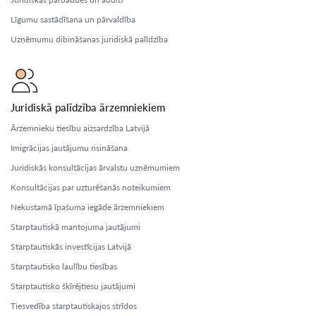
Līgumu sastādīšana un pārvaldība
Uzņēmumu dibināšanas juridiskā palīdzība
Juridiskā palīdzība ārzemniekiem
Ārzemnieku tiesību aizsardzība Latvijā
Imigrācijas jautājumu risināšana
Juridiskās konsultācijas ārvalstu uzņēmumiem
Konsultācijas par uzturēšanās noteikumiem
Nekustamā īpašuma iegāde ārzemniekiem
Starptautiskā mantojuma jautājumi
Starptautiskās investīcijas Latvijā
Starptautisko laulību tiesības
Starptautisko šķīrējtiesu jautājumi
Tiesvedība starptautiskajos strīdos