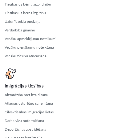
Tiesības uz bērna aizbildnību
Tiesības uz bērna izglītību
Uzturlīdzekļu piedziņa
Vardarbība ģimenē
Vecāku apmeklējumu noteikumi
Vecāku pienākumu noteikšana
Vecāku tiesību atņemšana
Imigrācijas tiesības
Aizsardzība pret izraidīšanu
Atļaujas uzturēties saņemšana
Cilvēktiesības imigrācijas lietās
Darba vīzu noformēšana
Deportācijas apstrīdēšana
Dokumentu legalizācija