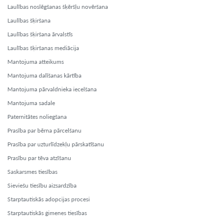
Laulības noslēgšanas šķēršļu novēršana
Laulības šķiršana
Laulības šķiršana ārvalstīs
Laulības šķiršanas mediācija
Mantojuma atteikums
Mantojuma dalīšanas kārtība
Mantojuma pārvaldnieka iecelšana
Mantojuma sadale
Paternitātes noliegšana
Prasība par bērna pārcelšanu
Prasība par uzturlīdzekļu pārskatīšanu
Prasību par tēva atzīšanu
Saskarsmes tiesības
Sieviešu tiesību aizsardzība
Starptautiskās adopcijas procesi
Starptautiskās ģimenes tiesības