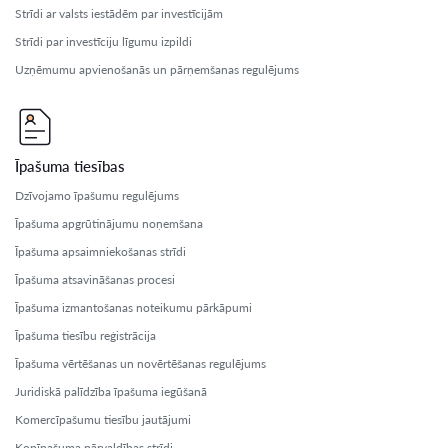
Strīdi ar valsts iestādēm par investīcijām
Strīdi par investīciju līgumu izpildi
Uzņēmumu apvienošanās un pārņemšanas regulējums
Īpašuma tiesības
Dzīvojamo īpašumu regulējums
Īpašuma apgrūtinājumu noņemšana
Īpašuma apsaimniekošanas strīdi
Īpašuma atsavināšanas procesi
Īpašuma izmantošanas noteikumu pārkāpumi
Īpašuma tiesību reģistrācija
Īpašuma vērtēšanas un novērtēšanas regulējums
Juridiskā palīdzība īpašuma iegūšanā
Komercīpašumu tiesību jautājumi
Kopīpašuma pārvaldības strīdi