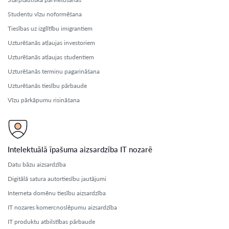
Studentu vīzu noformēšana
Tiesības uz izglītību imigrantiem
Uzturēšanās atļaujas investoriem
Uzturēšanās atļaujas studentiem
Uzturēšanās termiņu pagarināšana
Uzturēšanās tiesību pārbaude
Vīzu pārkāpumu risināšana
Intelektuālā īpašuma aizsardzība IT nozarē
Datu bāzu aizsardzība
Digitālā satura autortiesību jautājumi
Interneta domēnu tiesību aizsardzība
IT nozares komercnoslēpumu aizsardzība
IT produktu atbilstības pārbaude