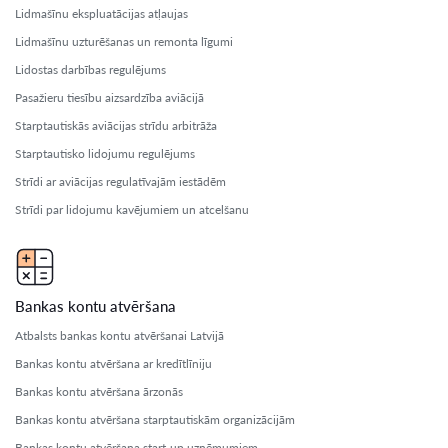
Lidmašīnu ekspluatācijas atļaujas
Lidmašīnu uzturēšanas un remonta līgumi
Lidostas darbības regulējums
Pasažieru tiesību aizsardzība aviācijā
Starptautiskās aviācijas strīdu arbitrāža
Starptautisko lidojumu regulējums
Strīdi ar aviācijas regulatīvajām iestādēm
Strīdi par lidojumu kavējumiem un atcelšanu
Bankas kontu atvēršana
Atbalsts bankas kontu atvēršanai Latvijā
Bankas kontu atvēršana ar kredītlīniju
Bankas kontu atvēršana ārzonās
Bankas kontu atvēršana starptautiskām organizācijām
Bankas kontu atvēršana start-up uzņēmumiem