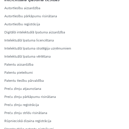
Autortiesību aizsardzība
Autortiesību pārkāpumu risināšana
Autortiesību reģistrācija
Digitālā intelektuālā īpašuma aizsardzība
Intelektuālā īpašuma licencēšana
Intelektuālā īpašuma stratēģija uzņēmumiem
Intelektuālā īpašuma vērtēšana
Patentu aizsardzība
Patentu pieteikumi
Patentu tiesību pārvaldība
Preču zīmju atjaunošana
Preču zīmju pārkāpumu risināšana
Preču zīmju reģistrācija
Preču zīmju strīdu risināšana
Rūpnieciskā dizaina reģistrācija
Starptautisko patentu pieteikumi