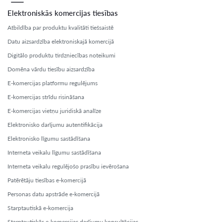
Elektroniskās komercijas tiesības
Atbildība par produktu kvalitāti tiešsaistē
Datu aizsardzība elektroniskajā komercijā
Digitālo produktu tirdzniecības noteikumi
Domēna vārdu tiesību aizsardzība
E-komercijas platformu regulējums
E-komercijas strīdu risināšana
E-komercijas vietņu juridiskā analīze
Elektronisko darījumu autentifikācija
Elektronisko līgumu sastādīšana
Interneta veikalu līgumu sastādīšana
Interneta veikalu regulējošo prasību ievērošana
Patērētāju tiesības e-komercijā
Personas datu apstrāde e-komercijā
Starptautiskā e-komercija
Starptautiskās e-komercijas darījumu konsultācijas