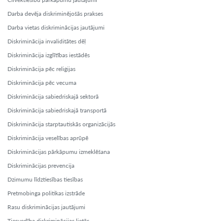
Darba devēja diskriminējošās prakses
Darba vietas diskriminācijas jautājumi
Diskriminācija invaliditātes dēļ
Diskriminācija izglītības iestādēs
Diskriminācija pēc reliģijas
Diskriminācija pēc vecuma
Diskriminācija sabiedriskajā sektorā
Diskriminācija sabiedriskajā transportā
Diskriminācija starptautiskās organizācijās
Diskriminācija veselības aprūpē
Diskriminācijas pārkāpumu izmeklēšana
Diskriminācijas prevencija
Dzimumu līdztiesības tiesības
Pretmobinga politikas izstrāde
Rasu diskriminācijas jautājumi
Tiesvedība diskriminācijas lietās