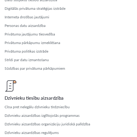
Digitālās privātuma stratēģijas izstrāde
Interneta drošības jautājumi
Personas datu aizsardzība
Privātuma jautājumu tiesvedība
Privātuma pārkāpumu izmeklēšana
Privātuma politikas izstrāde
Strīdi par datu izmantošanu
Sūdzības par privātuma pārkāpumiem
Dzīvnieku tiesību aizsardzība
Cīņa pret nelegālu dzīvnieku tirdzniecību
Dzīvnieku aizsardzības izglītojošās programmas
Dzīvnieku aizsardzības organizāciju juridiskā palīdzība
Dzīvnieku aizsardzības regulējums