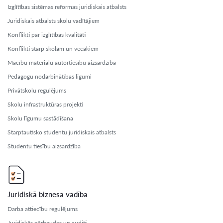
Izglītības sistēmas reformas juridiskais atbalsts
Juridiskais atbalsts skolu vadītājiem
Konflikti par izglītības kvalitāti
Konflikti starp skolām un vecākiem
Mācību materiālu autortiesību aizsardzība
Pedagogu nodarbinātības līgumi
Privātskolu regulējums
Skolu infrastruktūras projekti
Skolu līgumu sastādīšana
Starptautisko studentu juridiskais atbalsts
Studentu tiesību aizsardzība
Juridiskā biznesa vadība
Darba attiecību regulējums
Juridiskās pārbaudes un auditi