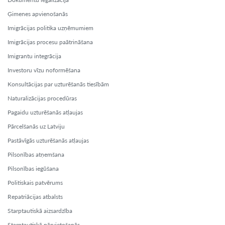
Ģimenes apvienošanās
Imigrācijas politika uzņēmumiem
Imigrācijas procesu paātrināšana
Imigrantu integrācija
Investoru vīzu noformēšana
Konsultācijas par uzturēšanās tiesībām
Naturalizācijas procedūras
Pagaidu uzturēšanās atļaujas
Pārcelšanās uz Latviju
Pastāvīgās uzturēšanās atļaujas
Pilsonības atņemšana
Pilsonības iegūšana
Politiskais patvērums
Repatriācijas atbalsts
Starptautiskā aizsardzība
Starptautiskā pārvietošanās