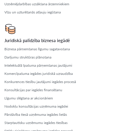
Uzņēmējdarbības uzsākšana ārzemniekiem
Vīzu un uzturēšanās atļauju iegūšana
Juridiskā palīdzība biznesa iegādē
Biznesa pārņemšanas līgumu sagatavošana
Darījumu struktūras plānošana
Intelektuālā īpašuma pārņemšanas jautājumi
Komercīpašuma iegādes juridiskā uzraudzība
Konkurences tiesību jautājumi iegādes procesā
Konsultācijas par iegādes finansēšanu
Līgumu slēgšana ar akcionāriem
Nodokļu konsultācijas uzņēmuma iegādei
Pārstāvība tiesā uzņēmuma iegādes lietās
Starptautisku uzņēmumu iegādes tiesības
Strīdu risināšana uzņēmuma iegādes procesā