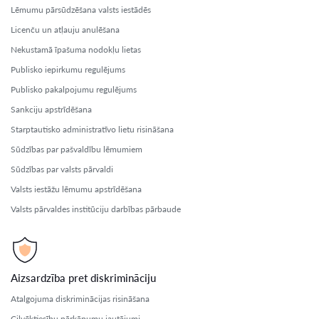
Lēmumu pārsūdzēšana valsts iestādēs
Licenču un atļauju anulēšana
Nekustamā īpašuma nodokļu lietas
Publisko iepirkumu regulējums
Publisko pakalpojumu regulējums
Sankciju apstrīdēšana
Starptautisko administratīvo lietu risināšana
Sūdzības par pašvaldību lēmumiem
Sūdzības par valsts pārvaldi
Valsts iestāžu lēmumu apstrīdēšana
Valsts pārvaldes institūciju darbības pārbaude
Aizsardzība pret diskrimināciju
Atalgojuma diskriminācijas risināšana
Cilvēktiesību pārkāpumu jautājumi