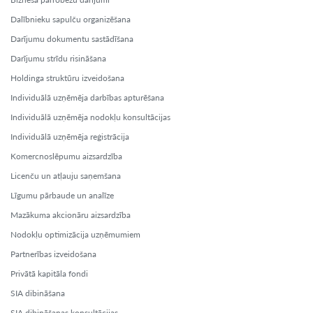
Dalībnieku sapulču organizēšana
Darījumu dokumentu sastādīšana
Darījumu strīdu risināšana
Holdinga struktūru izveidošana
Individuālā uzņēmēja darbības apturēšana
Individuālā uzņēmēja nodokļu konsultācijas
Individuālā uzņēmēja reģistrācija
Komercnoslēpumu aizsardzība
Licenču un atļauju saņemšana
Līgumu pārbaude un analīze
Mazākuma akcionāru aizsardzība
Nodokļu optimizācija uzņēmumiem
Partnerības izveidošana
Privātā kapitāla fondi
SIA dibināšana
SIA dibināšanas konsultācijas