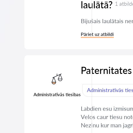
laulātā?
1 atbild
Bijušais laulātais 
Pāriet uz atbildi
Paternitates
Administratīvās tie
Administratīvās tiesības
Labdien esu izmisuma
Velos caur tiesu not
Nezinu kur man jagr