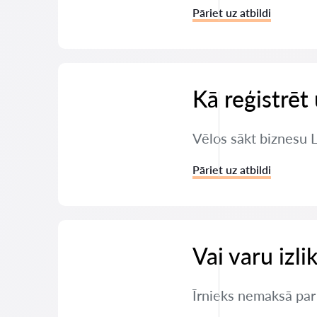
Pāriet uz atbildi
Kā reģistrē
Vēlos sākt biznesu 
Pāriet uz atbildi
Vai varu izli
Īrnieks nemaksā par d