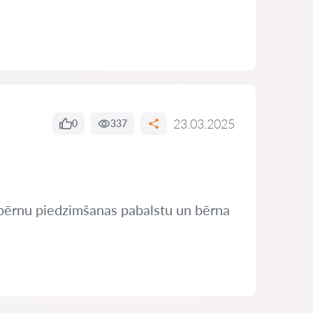
23.03.2025
0
337
ju bērnu piedzimšanas pabalstu un bērna