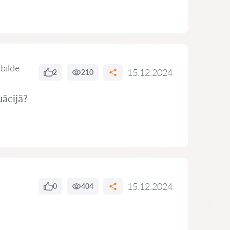
tbilde
15.12.2024
2
210
uācijā?
15.12.2024
0
404