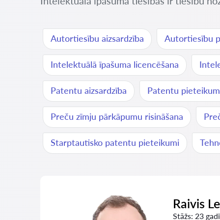
Intelektuālā īpašuma tiesības ir tiesību no
Autortiesību aizsardzība
Autortiesību 
Intelektuālā īpašuma licencēšana
Inte
Patentu aizsardzība
Patentu pieteikum
Preču zīmju pārkāpumu risināšana
Preč
Starptautisko patentu pieteikumi
Tehno
Raivis L
Stāžs:
23 gadi