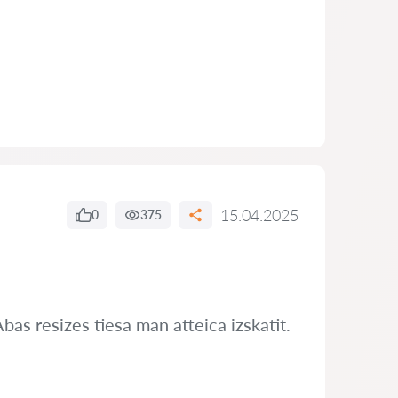
15.04.2025
0
375
bas resizes tiesa man atteica izskatit.