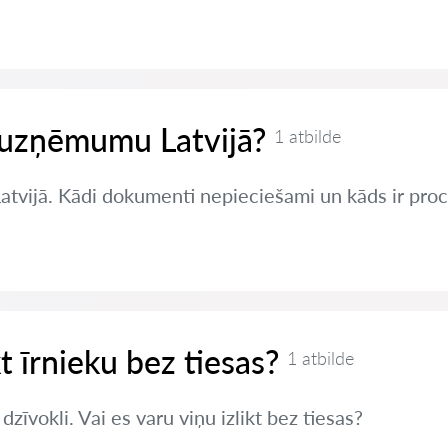
t uzņēmumu Latvijā?
1 atbilde
Latvijā. Kādi dokumenti nepieciešami un kāds ir pro
kt īrnieku bez tiesas?
1 atbilde
zīvokli. Vai es varu viņu izlikt bez tiesas?