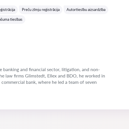
Vērtējums:
ģistrācija
Preču zīmju reģistrācija
Autortiesību aizsardzība
ašuma tiesības
e banking and financial sector, litigation, and non-
the law firms Glimstedt, Ellex and BDO, he worked in
n commercial bank, where he led a team of seven