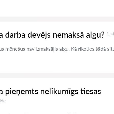
 ja darba devējs nemaksā algu?
1 a
s mēnešus nav izmaksājis algu. Kā rīkoties šādā sit
 ja pieņemts nelikumīgs tiesas
lde