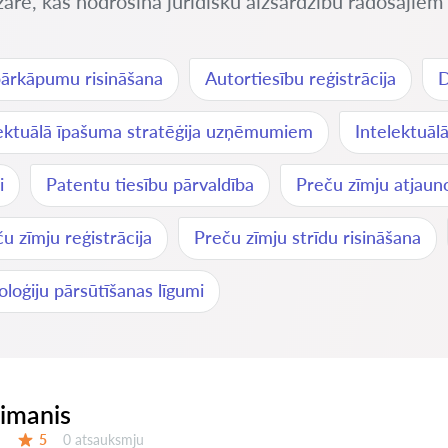
zare, kas nodrošina juridisku aizsardzību radošajiem 
pārkāpumu risināšana
Autortiesību reģistrācija
D
lektuālā īpašuma stratēģija uzņēmumiem
Intelektuāl
i
Patentu tiesību pārvaldība
Preču zīmju atjaun
u zīmju reģistrācija
Preču zīmju strīdu risināšana
loģiju pārsūtīšanas līgumi
eimanis
Atsauksmes:
5
0 atsauksmju