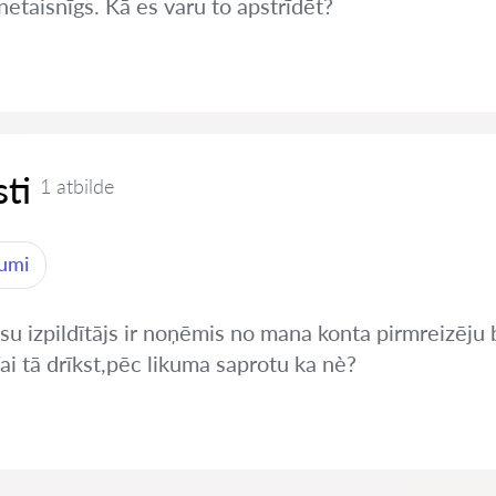
netaisnīgs. Kā es varu to apstrīdēt?
ti
1 atbilde
jumi
tiesu izpildītājs ir noņēmis no mana konta pirmreizē
i tā drīkst,pēc likuma saprotu ka nè?