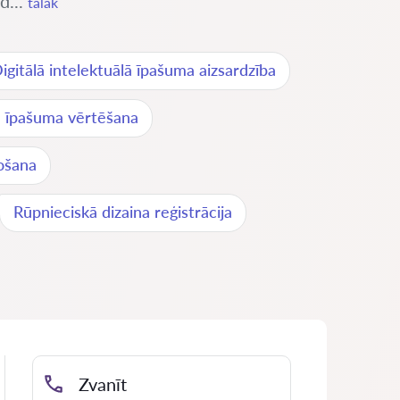
d...
tālāk
igitālā intelektuālā īpašuma aizsardzība
ā īpašuma vērtēšana
ošana
Rūpnieciskā dizaina reģistrācija
Zvanīt