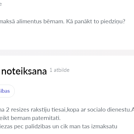
e
nemaksā alimentus bērnam. Kā panākt to piedziņu?
 noteiksana
1 atbilde
sības
 2 resizes rakstiju tiesai,kopa ar socialo dienestu.A
eikt bernam paternitati.
iezas pec palidzibas un cik man tas izmaksatu