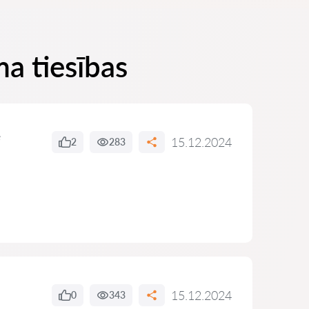
ma tiesības
e
15.12.2024
2
283
15.12.2024
0
343