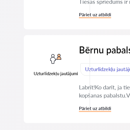
Tiesas spriedums ir 
Pāriet uz atbildi
Bērnu pabals
Uzturlīdzekļu jautā
Uzturlīdzekļu jautājumi
Labrīt!Ko darīt, ja 
kopšanas pabalstu.Va
Pāriet uz atbildi