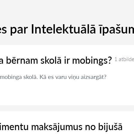
s par Intelektuālā īpašu
 ja bērnam skolā ir mobings?
1 atbild
mobinga skolā. Kā es varu viņu aizsargāt?
limentu maksājumus no bijušā