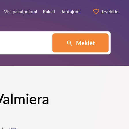
Visi pakalpojumi
Raksti
Jautājumi
Izvēlētie
Meklēt
Valmiera