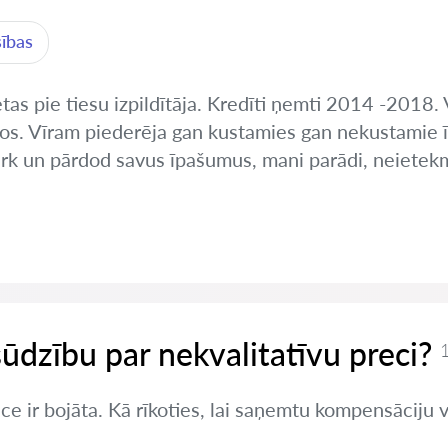
sības
etas pie tiesu izpildītāja. Kredīti ņemti 2014 -2018.
s. Vīram piederēja gan kustamies gan nekustamie 
pērk un pārdod savus īpašumus, mani parādi, neietek
sūdzību par nekvalitatīvu preci?
1
ce ir bojāta. Kā rīkoties, lai saņemtu kompensāciju 