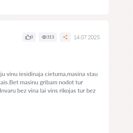
14.07.2025
0
313
iju vinu iesidinaja cietuma,masina stau
tais.Bet masinu gribam nodot tur
nvaru bez vina lai vins rikojas tur bez