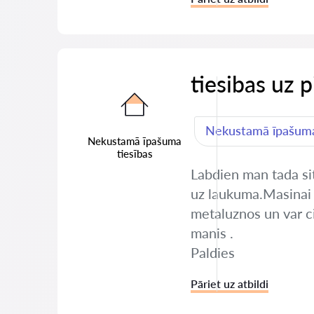
tiesibas uz 
Nekustamā īpašuma
Nekustamā īpašuma
tiesības
Labdien man tada sit
uz laukuma.Masinai i
metaluznos un var cit
manis .
Paldies
Pāriet uz atbildi