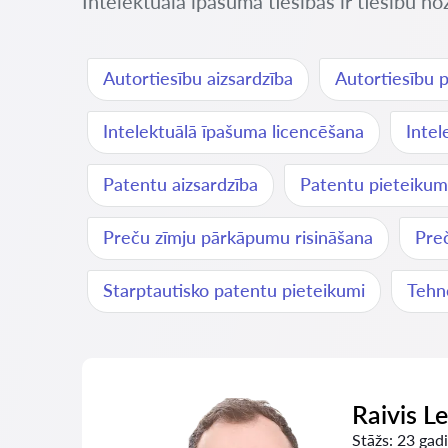
Intelektuālā īpašuma tiesības ir tiesību no
Autortiesību aizsardzība
Autortiesību 
Intelektuālā īpašuma licencēšana
Inte
Patentu aizsardzība
Patentu pieteikum
Preču zīmju pārkāpumu risināšana
Preč
Starptautisko patentu pieteikumi
Tehno
Raivis L
Stāžs:
23 gadi