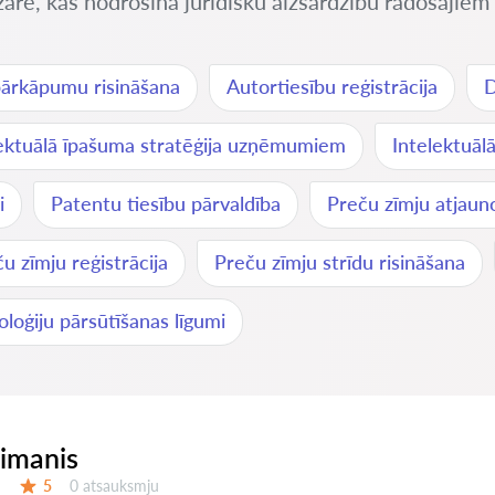
zare, kas nodrošina juridisku aizsardzību radošajiem 
pārkāpumu risināšana
Autortiesību reģistrācija
D
lektuālā īpašuma stratēģija uzņēmumiem
Intelektuāl
i
Patentu tiesību pārvaldība
Preču zīmju atjaun
u zīmju reģistrācija
Preču zīmju strīdu risināšana
loģiju pārsūtīšanas līgumi
eimanis
Atsauksmes:
5
0 atsauksmju