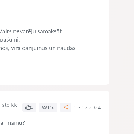
 Vairs nevarēju samaksāt.
īpašumi.
mēs, vīra darījumus un naudas
 atbilde
15.12.2024
0
116
vai maiņu?