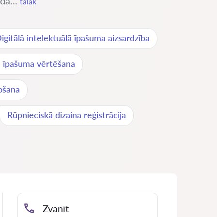
da...
tālāk
igitālā intelektuālā īpašuma aizsardzība
ā īpašuma vērtēšana
ošana
Rūpnieciskā dizaina reģistrācija
Zvanīt