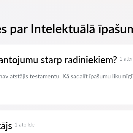
s par Intelektuālā īpašu
antojumu starp radiniekiem?
1 atbi
 nav atstājis testamentu. Kā sadalīt īpašumu likumīgi
tājs
1 atbilde