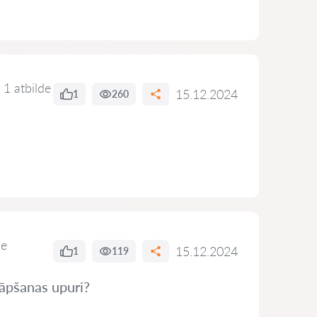
1 atbilde
15.12.2024
1
260
de
15.12.2024
1
119
rāpšanas upuri?