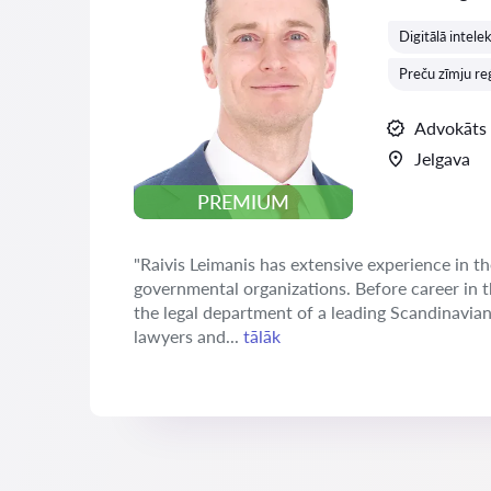
Digitālā intele
Preču zīmju reģ
Advokāts
Jelgava
PREMIUM
"Raivis Leimanis has extensive experience in th
governmental organizations. Before career in 
the legal department of a leading Scandinavia
lawyers and...
tālāk