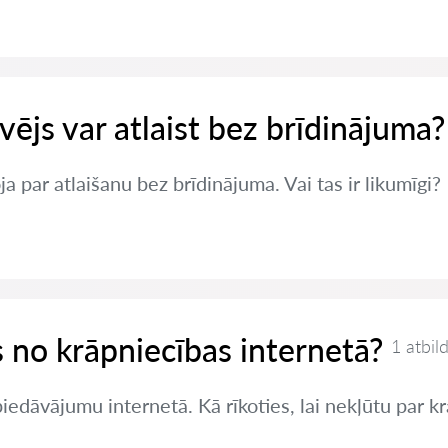
vējs var atlaist bez brīdinājuma?
a par atlaišanu bez brīdinājuma. Vai tas ir likumīgi?
es no krāpniecības internetā?
1 atbil
edāvājumu internetā. Kā rīkoties, lai nekļūtu par k