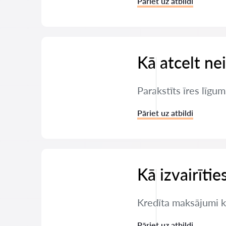
Pāriet uz atbildi
Kā atcelt ne
Parakstīts īres līgum
Pāriet uz atbildi
Kā izvairīti
Kredīta maksājumi ka
Pāriet uz atbildi