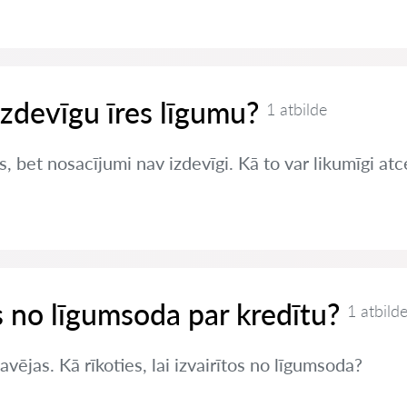
izdevīgu īres līgumu?
1 atbilde
s, bet nosacījumi nav izdevīgi. Kā to var likumīgi atc
es no līgumsoda par kredītu?
1 atbild
vējas. Kā rīkoties, lai izvairītos no līgumsoda?