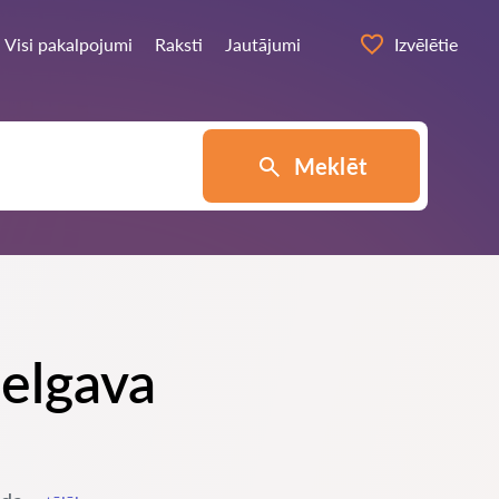
Visi pakalpojumi
Raksti
Jautājumi
Izvēlētie
Meklēt
Jelgava