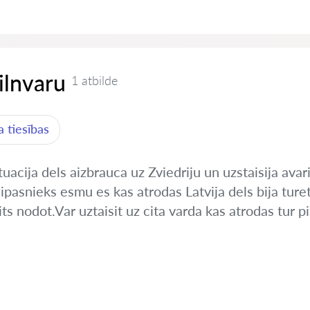
pilnvaru
1 atbilde
 tiesības
uacija dels aizbrauca uz Zviedriju un uzstaisija avar
pasnieks esmu es kas atrodas Latvija dels bija ture
s nodot.Var uztaisit uz cita varda kas atrodas tur pil