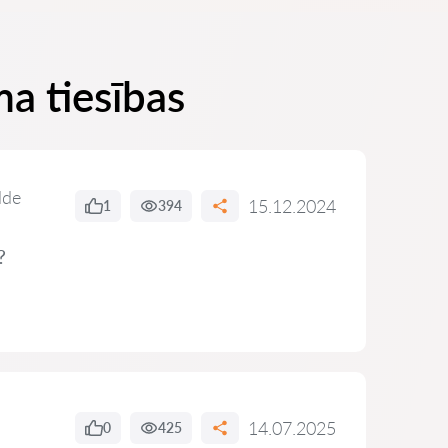
ma tiesības
lde
15.12.2024
1
394
?
14.07.2025
0
425