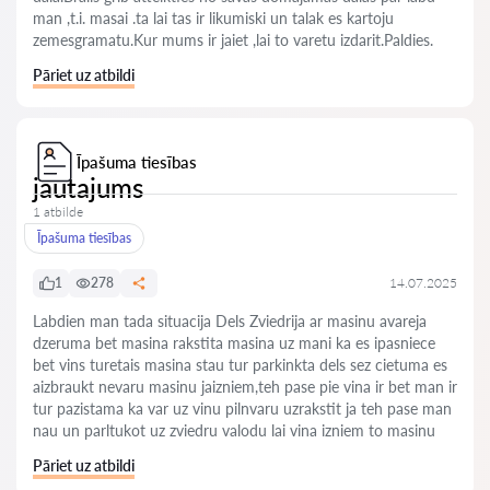
man ,t.i. masai .ta lai tas ir likumiski un talak es kartoju
zemesgramatu.Kur mums ir jaiet ,lai to varetu izdarit.Paldies.
Pāriet uz atbildi
Īpašuma tiesības
jautajums
1 atbilde
Īpašuma tiesības
1
278
14.07.2025
Labdien man tada situacija Dels Zviedrija ar masinu avareja
dzeruma bet masina rakstita masina uz mani ka es ipasniece
bet vins turetais masina stau tur parkinkta dels sez cietuma es
aizbraukt nevaru masinu jaizniem,teh pase pie vina ir bet man ir
tur pazistama ka var uz vinu pilnvaru uzrakstit ja teh pase man
nau un parltukot uz zviedru valodu lai vina izniem to masinu
Pāriet uz atbildi