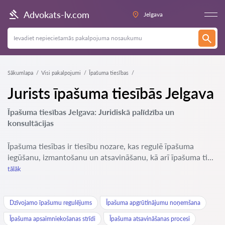
Advokats-lv.com
Jelgava
Sākumlapa
Visi pakalpojumi
Īpašuma tiesības
Jurists īpašuma tiesībās Jelgava
Īpašuma tiesības Jelgava: Juridiskā palīdzība un
konsultācijas
Īpašuma tiesības ir tiesību nozare, kas regulē īpašuma
iegūšanu, izmantošanu un atsavināšanu, kā arī īpašuma ti...
tālāk
Dzīvojamo īpašumu regulējums
Īpašuma apgrūtinājumu noņemšana
Īpašuma apsaimniekošanas strīdi
Īpašuma atsavināšanas procesi