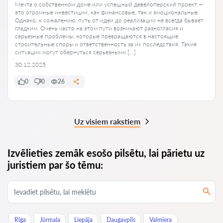
Мечта о собственном доме или успешный девелоперский проект —
это огромные инвестиции, как финансовые, так и эмоциональные.
Однако, к сожалению, путь от идеи до реализации не всегда бывает
гладким. Очень часто на этом пути возникают разногласия и
серьезные проблемы, которые превращаются в настоящие
строительные споры и ответственность за их последствия. Такие
ситуации могут обернуться серьезными […]
30.12.2025
0
0
26
Uz visiem rakstiem
Izvēlieties zemāk esošo pilsētu, lai pārietu uz
juristiem par šo tēmu:
Rīga
Jūrmala
Liepāja
Daugavpils
Valmiera