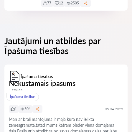
77
12
2505
Jautājumi un atbildes par
Īpašuma tiesības
Īpašuma tiesības
Nekustamais ipasums
1 atbilde
Īpašuma tiesības
1
504
05.04.2025
Man ar brali mantojuma ir maja kura nav ielikta
zemesgramata,tatad mums katram pieder viena domajama
dala.Bralis grib atteikties no savas domajamas dalas par labu