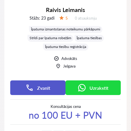
Raivis Leimanis
Stāžs:
23 gadi
Atsauksmes:
5
0 atsauksmju
Vērtējums:
Īpašuma izmantošanas noteikumu pārkāpumi
Strīdi par īpašuma robežām
Īpašuma tiesības
Īpašuma tiesību reģistrācija
Advokāts
Jelgava
Zvanīt
Uzrakstīt
Konsultācijas cena
no 100 EU + PVN