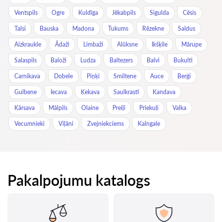
Ventspils
Ogre
Kuldīga
Jēkabpils
Sigulda
Cēsis
Talsi
Bauska
Madona
Tukums
Rēzekne
Saldus
Aizkraukle
Ādaži
Limbaži
Alūksne
Ikšķile
Mārupe
Salaspils
Baloži
Ludza
Baltezers
Balvi
Bukulti
Carnikava
Dobele
Piņķi
Smiltene
Auce
Berģi
Gulbene
Iecava
Ķekava
Saulkrasti
Kandava
Kārsava
Mālpils
Olaine
Preiļi
Priekuļi
Valka
Vecumnieki
Viļāni
Zvejniekciems
Kalngale
Pakalpojumu katalogs