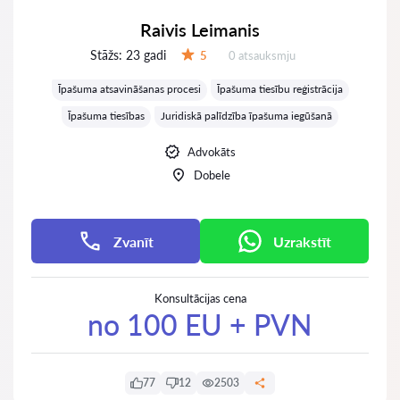
Raivis Leimanis
Stāžs:
23 gadi
Atsauksmes:
5
0 atsauksmju
Vērtējums:
Īpašuma atsavināšanas procesi
Īpašuma tiesību reģistrācija
Īpašuma tiesības
Juridiskā palīdzība īpašuma iegūšanā
Advokāts
Dobele
Zvanīt
Uzrakstīt
Konsultācijas cena
no 100 EU + PVN
77
12
2503