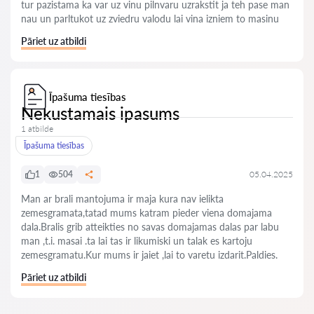
tur pazistama ka var uz vinu pilnvaru uzrakstit ja teh pase man
nau un parltukot uz zviedru valodu lai vina izniem to masinu
Pāriet uz atbildi
Īpašuma tiesības
Nekustamais ipasums
1 atbilde
Īpašuma tiesības
1
504
05.04.2025
Man ar brali mantojuma ir maja kura nav ielikta
zemesgramata,tatad mums katram pieder viena domajama
dala.Bralis grib atteikties no savas domajamas dalas par labu
man ,t.i. masai .ta lai tas ir likumiski un talak es kartoju
zemesgramatu.Kur mums ir jaiet ,lai to varetu izdarit.Paldies.
Pāriet uz atbildi