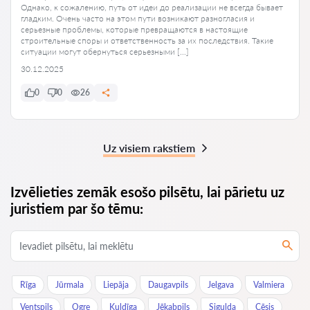
Однако, к сожалению, путь от идеи до реализации не всегда бывает
гладким. Очень часто на этом пути возникают разногласия и
серьезные проблемы, которые превращаются в настоящие
строительные споры и ответственность за их последствия. Такие
ситуации могут обернуться серьезными […]
30.12.2025
0
0
26
Uz visiem rakstiem
Izvēlieties zemāk esošo pilsētu, lai pārietu uz
juristiem par šo tēmu:
Rīga
Jūrmala
Liepāja
Daugavpils
Jelgava
Valmiera
Ventspils
Ogre
Kuldīga
Jēkabpils
Sigulda
Cēsis