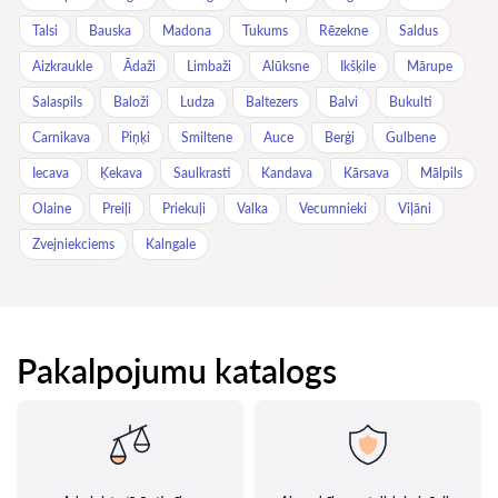
Talsi
Bauska
Madona
Tukums
Rēzekne
Saldus
Aizkraukle
Ādaži
Limbaži
Alūksne
Ikšķile
Mārupe
Salaspils
Baloži
Ludza
Baltezers
Balvi
Bukulti
Carnikava
Piņķi
Smiltene
Auce
Berģi
Gulbene
Iecava
Ķekava
Saulkrasti
Kandava
Kārsava
Mālpils
Olaine
Preiļi
Priekuļi
Valka
Vecumnieki
Viļāni
Zvejniekciems
Kalngale
Pakalpojumu katalogs