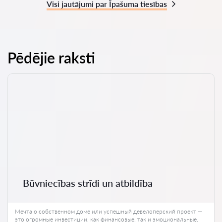
Visi jautājumi par Īpašuma tiesības
Pēdējie raksti
Būvniecības strīdi un atbildība
Мечта о собственном доме или успешный девелоперский проект —
это огромные инвестиции, как финансовые, так и эмоциональные.