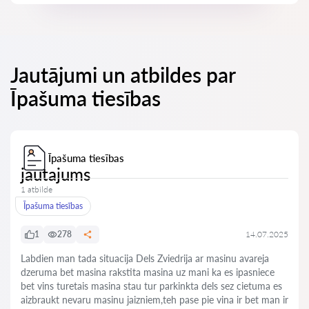
Jautājumi un atbildes par
Īpašuma tiesības
Īpašuma tiesības
jautajums
1 atbilde
Īpašuma tiesības
1
278
14.07.2025
Labdien man tada situacija Dels Zviedrija ar masinu avareja
dzeruma bet masina rakstita masina uz mani ka es ipasniece
bet vins turetais masina stau tur parkinkta dels sez cietuma es
aizbraukt nevaru masinu jaizniem,teh pase pie vina ir bet man ir