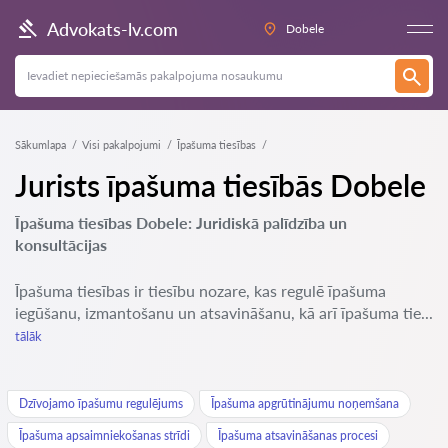
Advokats-lv.com
Dobele
Sākumlapa
Visi pakalpojumi
Īpašuma tiesības
Jurists īpašuma tiesībās Dobele
Īpašuma tiesības Dobele: Juridiskā palīdzība un
konsultācijas
Īpašuma tiesības ir tiesību nozare, kas regulē īpašuma
iegūšanu, izmantošanu un atsavināšanu, kā arī īpašuma tie...
tālāk
Dzīvojamo īpašumu regulējums
Īpašuma apgrūtinājumu noņemšana
Īpašuma apsaimniekošanas strīdi
Īpašuma atsavināšanas procesi