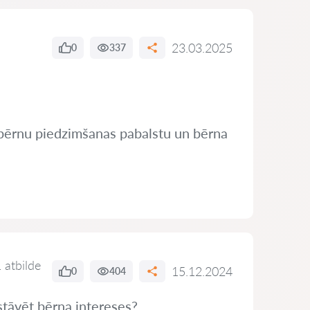
23.03.2025
0
337
ju bērnu piedzimšanas pabalstu un bērna
 atbilde
15.12.2024
0
404
stāvēt bērna intereses?