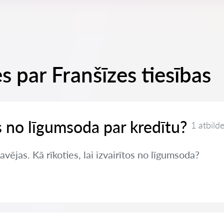
s par Franšīzes tiesības
es no līgumsoda par kredītu?
1 atbild
vējas. Kā rīkoties, lai izvairītos no līgumsoda?