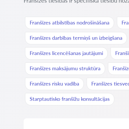
Franšīzes tiesības ir specifiska tiesību no
Franšīzes atbilstības nodrošināšana
Fra
Franšīzes darbības termiņš un izbeigšana
Franšīzes licencēšanas jautājumi
Franš
Franšīzes maksājumu struktūra
Franšīz
Franšīzes risku vadība
Franšīzes tiesve
Starptautisko franšīžu konsultācijas