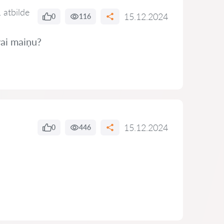
 atbilde
15.12.2024
0
116
vai maiņu?
15.12.2024
0
446