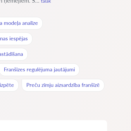
un ņēmējiem. Š...
tālāk
sa modeļa analīze
nas iespējas
astādīšana
Franšīzes regulējuma jautājumi
 izpēte
Preču zīmju aizsardzība franšīzē