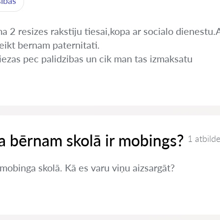
sības
 2 resizes rakstiju tiesai,kopa ar socialo dienestu.A
eikt bernam paternitati.
iezas pec palidzibas un cik man tas izmaksatu
 ja bērnam skolā ir mobings?
1 atbild
mobinga skolā. Kā es varu viņu aizsargāt?