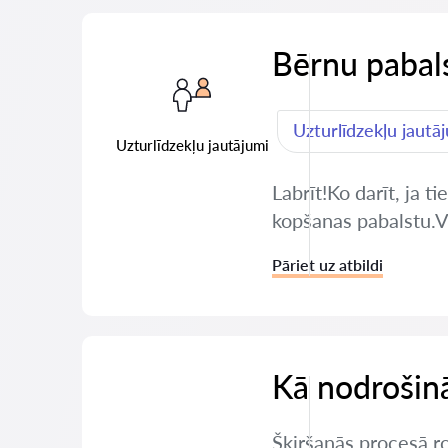
Bērnu pabals
Uzturlīdzekļu jautā
Uzturlīdzekļu jautājumi
Labrīt!Ko darīt, ja 
kopšanas pabalstu.Va
Pāriet uz atbildi
Kā nodrošinā
Šķiršanās procesā r