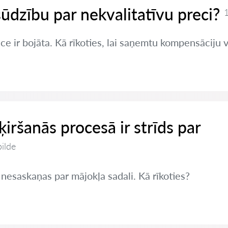
sūdzību par nekvalitatīvu preci?
1
ce ir bojāta. Kā rīkoties, lai saņemtu kompensāciju 
šķiršanās procesā ir strīds par
bilde
 nesaskaņas par mājokļa sadali. Kā rīkoties?