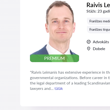
Raivis L
Stāžs:
23 gadi
Franšīzes medi
Franšīzes tirgu
Advokāts
Dobele
PREMIUM
"Raivis Leimanis has extensive experience in th
governmental organizations. Before career in 
the legal department of a leading Scandinavia
lawyers and...
tālāk