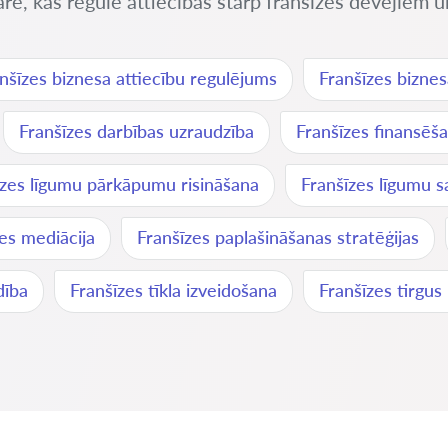
zare, kas regulē attiecības starp franšīzes devējiem 
nšīzes biznesa attiecību regulējums
Franšīzes bizne
Franšīzes darbības uzraudzība
Franšīzes finansēša
īzes līgumu pārkāpumu risināšana
Franšīzes līgumu s
es mediācija
Franšīzes paplašināšanas stratēģijas
dība
Franšīzes tīkla izveidošana
Franšīzes tirgus