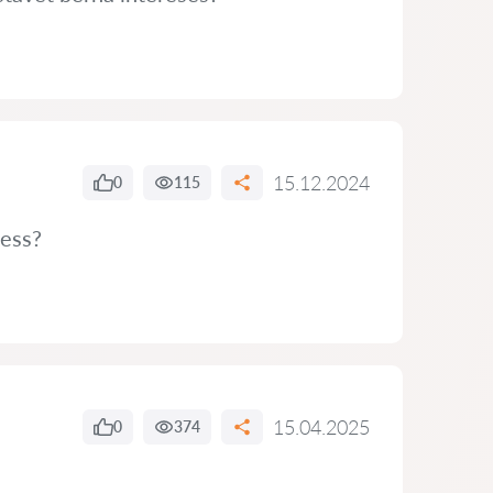
15.12.2024
0
115
cess?
15.04.2025
0
374