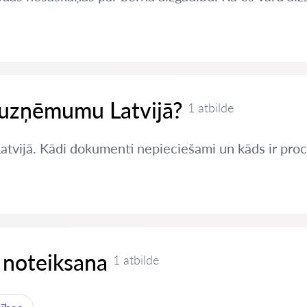
t uzņēmumu Latvijā?
1 atbilde
Latvijā. Kādi dokumenti nepieciešami un kāds ir pro
 noteiksana
1 atbilde