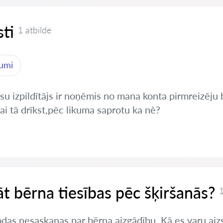
ti
1 atbilde
jumi
tiesu izpildītājs ir noņēmis no mana konta pirmreizē
i tā drīkst,pēc likuma saprotu ka nè?
t bērna tiesības pēc šķiršanās?
1
odas nesaskaņas par bērna aizgādību. Kā es varu aiz