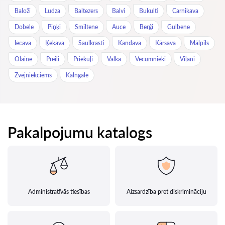
Baloži
Ludza
Baltezers
Balvi
Bukulti
Carnikava
Dobele
Piņķi
Smiltene
Auce
Berģi
Gulbene
Iecava
Ķekava
Saulkrasti
Kandava
Kārsava
Mālpils
Olaine
Preiļi
Priekuļi
Valka
Vecumnieki
Viļāni
Zvejniekciems
Kalngale
Pakalpojumu katalogs
Administratīvās tiesības
Aizsardzība pret diskrimināciju