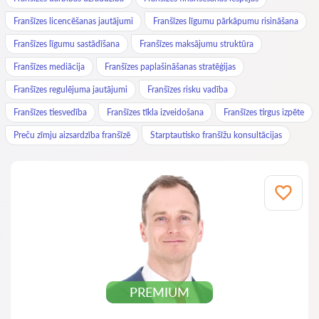
Franšīzes licencēšanas jautājumi
Franšīzes līgumu pārkāpumu risināšana
Franšīzes līgumu sastādīšana
Franšīzes maksājumu struktūra
Franšīzes mediācija
Franšīzes paplašināšanas stratēģijas
Franšīzes regulējuma jautājumi
Franšīzes risku vadība
Franšīzes tiesvedība
Franšīzes tīkla izveidošana
Franšīzes tirgus izpēte
Preču zīmju aizsardzība franšīzē
Starptautisko franšīžu konsultācijas
PREMIUM