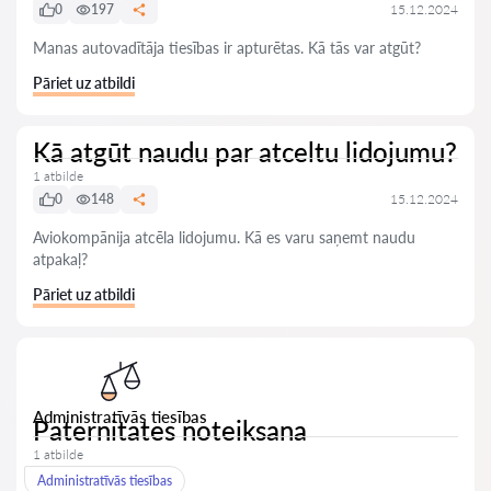
0
197
15.12.2024
Manas autovadītāja tiesības ir apturētas. Kā tās var atgūt?
Pāriet uz atbildi
Kā atgūt naudu par atceltu lidojumu?
1 atbilde
0
148
15.12.2024
Aviokompānija atcēla lidojumu. Kā es varu saņemt naudu
atpakaļ?
Pāriet uz atbildi
Administratīvās tiesības
Paternitates noteiksana
1 atbilde
Administratīvās tiesības