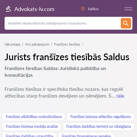
Advokats-lv.com
Saldus
Sākumlapa
Visi pakalpojumi
Franšīzes tiesības
Jurists franšīzes tiesībās Saldus
Franšīzes tiesības Saldus: Juridiskā palīdzība un
konsultācijas
Franšīzes tiesības ir specifiska tiesību nozare, kas regulē
attiecības starp franšīzes devējiem un ņēmējiem. Š...
tālāk
Franšīzes atbilstības nodrošināšana
Franšīzes biznesa attiecību regulējums
Franšīzes biznesa modeļa analīze
Franšīzes darbības termiņš un izbeigšana
Franšīzes darbības uzraudzība
Franšīzes finansēšanas iespējas