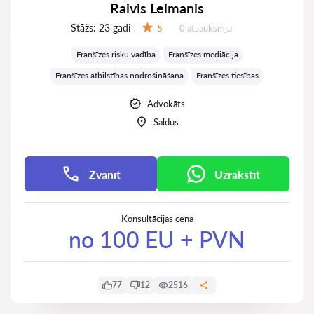
Raivis Leimanis
Stāžs:
23 gadi
Atsauksmes:
5
0 atsauksmju
Vērtējums:
Franšīzes risku vadība
Franšīzes mediācija
Franšīzes atbilstības nodrošināšana
Franšīzes tiesības
Advokāts
Saldus
Zvanīt
Uzrakstīt
Konsultācijas cena
no 100 EU + PVN
77
12
2516