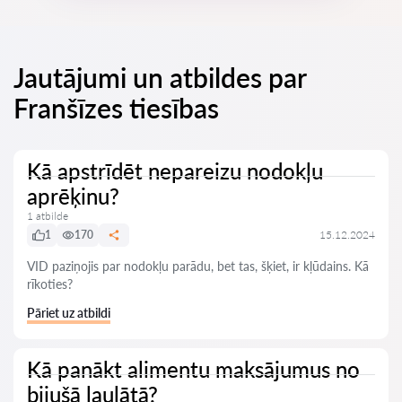
Jautājumi un atbildes par
Franšīzes tiesības
Kā apstrīdēt nepareizu nodokļu
aprēķinu?
1 atbilde
1
170
15.12.2024
VID paziņojis par nodokļu parādu, bet tas, šķiet, ir kļūdains. Kā
rīkoties?
Pāriet uz atbildi
Kā panākt alimentu maksājumus no
bijušā laulātā?