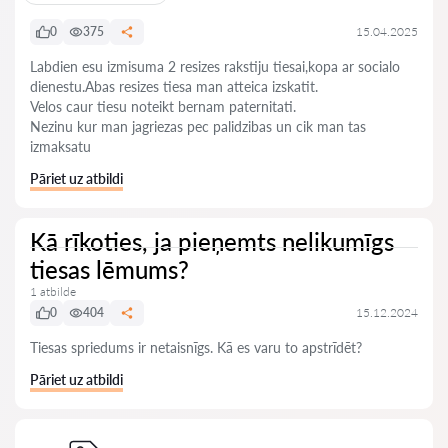
0
375
15.04.2025
Labdien esu izmisuma 2 resizes rakstiju tiesai,kopa ar socialo
dienestu.Abas resizes tiesa man atteica izskatit.
Velos caur tiesu noteikt bernam paternitati.
Nezinu kur man jagriezas pec palidzibas un cik man tas
izmaksatu
Pāriet uz atbildi
Kā rīkoties, ja pieņemts nelikumīgs
tiesas lēmums?
1 atbilde
0
404
15.12.2024
Tiesas spriedums ir netaisnīgs. Kā es varu to apstrīdēt?
Pāriet uz atbildi