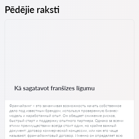
Pēdējie raksti
Kā sagatavot franšīzes līgumu
Франчайзинг – это заманчивая возможность начать собственное
дело под известным брендом, используя проверенную бизнес-
модель и наработанный опыт. Он обещает снижение рисков,
быстрый старт и поддержку опытного партнера. Однако за всеми
этими преимуществами всегда стоит один, но крайне важный
документ: договор коммерческой концессии, или как его чаще
называют, франчайзинговый договор. Именно он определяет всю