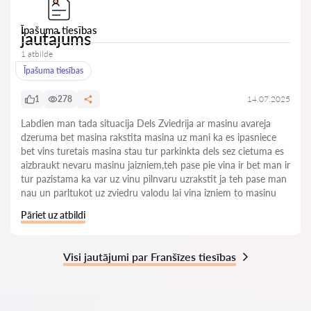
Īpašuma tiesības
jautajums
1 atbilde
Īpašuma tiesības
1
278
14.07.2025
Labdien man tada situacija Dels Zviedrija ar masinu avareja
dzeruma bet masina rakstita masina uz mani ka es ipasniece
bet vins turetais masina stau tur parkinkta dels sez cietuma es
aizbraukt nevaru masinu jaizniem,teh pase pie vina ir bet man ir
tur pazistama ka var uz vinu pilnvaru uzrakstit ja teh pase man
nau un parltukot uz zviedru valodu lai vina izniem to masinu
Pāriet uz atbildi
Visi jautājumi par Franšīzes tiesības