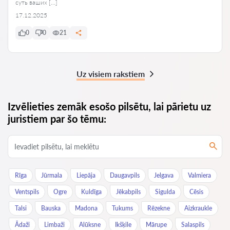
суть ваших […]
17.12.2025
0
0
21
Uz visiem rakstiem
Izvēlieties zemāk esošo pilsētu, lai pārietu uz
juristiem par šo tēmu:
Rīga
Jūrmala
Liepāja
Daugavpils
Jelgava
Valmiera
Ventspils
Ogre
Kuldīga
Jēkabpils
Sigulda
Cēsis
Talsi
Bauska
Madona
Tukums
Rēzekne
Aizkraukle
Ādaži
Limbaži
Alūksne
Ikšķile
Mārupe
Salaspils