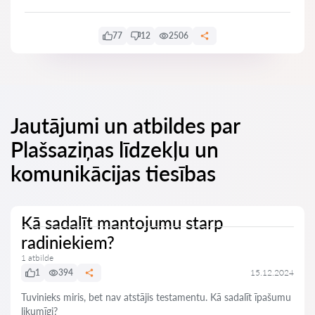
77
12
2506
Jautājumi un atbildes par
Plašsaziņas līdzekļu un
komunikācijas tiesības
Kā sadalīt mantojumu starp
radiniekiem?
1 atbilde
1
394
15.12.2024
Tuvinieks miris, bet nav atstājis testamentu. Kā sadalīt īpašumu
likumīgi?