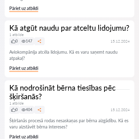
Pāriet uz atbildi
Kā atgūt naudu par atceltu lidojumu?
1 atbilde
0
147
15.12.2024
Aviokompānija atcēla lidojumu. Kā es varu saņemt naudu
atpakaļ?
Pāriet uz atbildi
Kā nodrošināt bērna tiesības pēc
šķiršanās?
1 atbilde
0
404
15.12.2024
Šķiršanās procesā rodas nesaskaņas par bērna aizgādību. Kā es
varu aizstāvēt bērna intereses?
Pāriet uz atbildi