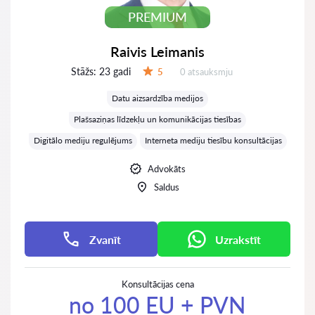
PREMIUM
Raivis Leimanis
Stāžs:
23 gadi
Atsauksmes:
5
0 atsauksmju
Vērtējums:
Datu aizsardzība medijos
Plašsaziņas līdzekļu un komunikācijas tiesības
Digitālo mediju regulējums
Interneta mediju tiesību konsultācijas
Advokāts
Saldus
Zvanīt
Uzrakstīt
Konsultācijas cena
no 100 EU + PVN