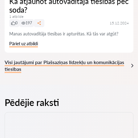
Kā atjaunot autovadītāja tiesības pēc
soda?
1 atbilde
0
197
15.12.2024
Manas autovadītāja tiesības ir apturētas. Kā tās var atgūt?
Pāriet uz atbildi
Visi jautājumi par Plašsaziņas līdzekļu un komunikācijas
tiesības
Pēdējie raksti