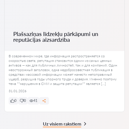
Plašsaziņas līdzekļu pārkāpumi un
reputācijas aizsardzība
В современном мире, где информация распространяется со
скоростью света, репутация становится одним из самых ценных
активов — как для публичных личностей, так и для компаний. Один
неосторожный заголовок, одна недобросовестная публикация в
средствах массовой информации может нанести непоправимый
ущерб, разрушив годы упорного труда и доверия. Именно поэтому
тема **нарушения в СМИ и защита репутации** является […]
31.01.2026
0
0
41
Uz visiem rakstiem