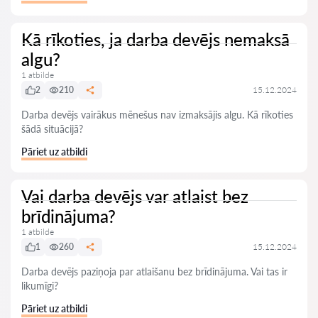
Kā rīkoties, ja darba devējs nemaksā
algu?
1 atbilde
2
210
15.12.2024
Darba devējs vairākus mēnešus nav izmaksājis algu. Kā rīkoties
šādā situācijā?
Pāriet uz atbildi
Vai darba devējs var atlaist bez
brīdinājuma?
1 atbilde
1
260
15.12.2024
Darba devējs paziņoja par atlaišanu bez brīdinājuma. Vai tas ir
likumīgi?
Pāriet uz atbildi