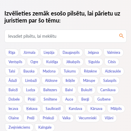
Izvēlieties zemāk esošo pilsētu, lai pārietu uz
juristiem par šo tēmu:
Rīga
Jūrmala
Liepāja
Daugavpils
Jelgava
Valmiera
Ventspils
Ogre
Kuldīga
Jēkabpils
Sigulda
Cēsis
Talsi
Bauska
Madona
Tukums
Rēzekne
Aizkraukle
Ādaži
Limbaži
Alūksne
Ikšķile
Mārupe
Salaspils
Baloži
Ludza
Baltezers
Balvi
Bukulti
Carnikava
Dobele
Piņķi
Smiltene
Auce
Berģi
Gulbene
Iecava
Ķekava
Saulkrasti
Kandava
Kārsava
Mālpils
Olaine
Preiļi
Priekuļi
Valka
Vecumnieki
Viļāni
Zvejniekciems
Kalngale