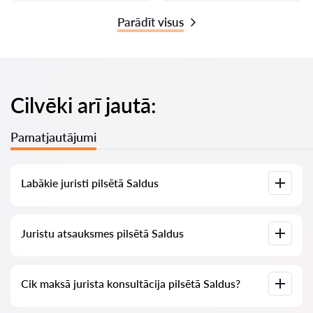
Parādīt visus
Cilvēki arī jautā:
Pamatjautājumi
Labākie juristi pilsētā Saldus
Mums ir izveidots labāko juristu saraksts pilsētā Saldus ar
Juristu atsauksmes pilsētā Saldus
pilnīgu informāciju: cenas, atsauksmes, tālruņa numurs un
adrese.
Mūsu pakalpojumā ir apkopotas īstas atsauksmes par
Cik maksā jurista konsultācija pilsētā Saldus?
juristiem, mēs neizdzēšam negatīvas atsauksmes un nav
iespēju tās manipulēt.