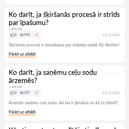
Ko darīt, ja šķiršanās procesā ir strīds
par īpašumu?
1 atbilde
0
446
15.12.2024
Šķiršanās procesā ir nesaskaņas par mājokļa sadali. Kā rīkoties?
Pāriet uz atbildi
Ko darīt, ja saņēmu ceļu sodu
ārzemēs?
1 atbilde
0
187
15.12.2024
Ārzemēs saņēmu ceļu sodu. Vai tas ir jāmaksā un kā to izdarīt?
Pāriet uz atbildi