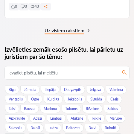
0
0
43
Uz visiem rakstiem
Izvēlieties zemāk esošo pilsētu, lai pārietu uz
juristiem par šo tēmu:
Rīga
Jūrmala
Liepāja
Daugavpils
Jelgava
Valmiera
Ventspils
Ogre
Kuldīga
Jēkabpils
Sigulda
Cēsis
Talsi
Bauska
Madona
Tukums
Rēzekne
Saldus
Aizkraukle
Ādaži
Limbaži
Alūksne
Ikšķile
Mārupe
Salaspils
Baloži
Ludza
Baltezers
Balvi
Bukulti