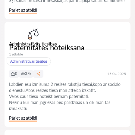
Šķiršanās procesā ir nesaskaņas par mājokļa sadali. Kā rīkoties?
Pāriet uz atbildi
Administratīvās tiesības
Paternitates noteiksana
1 atbilde
Administratīvās tiesības
0
375
15.04.2025
Labdien esu izmisuma 2 resizes rakstiju tiesai,kopa ar socialo
dienestu.Abas resizes tiesa man atteica izskatit.
Velos caur tiesu noteikt bernam paternitati.
Nezinu kur man jagriezas pec palidzibas un cik man tas
izmaksatu
Pāriet uz atbildi