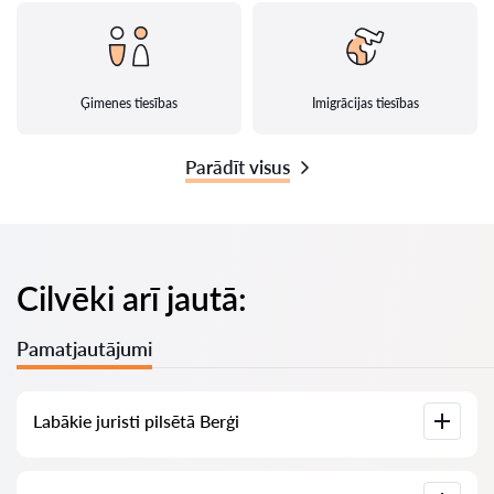
Ģimenes tiesības
Imigrācijas tiesības
Parādīt visus
Cilvēki arī jautā:
Pamatjautājumi
Labākie juristi pilsētā Berģi
Mums ir izveidots labāko juristu saraksts pilsētā Berģi ar