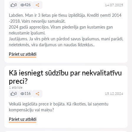
0
426
14.07.2025
Labdien. Man ir 3 lietas pie tiesu izpildītāja. Kredīti ņemti 2014
-2018. Vairs nevarēju samaksāt.
2024 gadā apprecējos. Vīram piederēja gan kustamies gan
nekustamie īpašumi.
Jautājums. Ja vīrs pērk un pārdod savus īpašumus, mani parādi,
neietekmēs, vīra darījumus un naudas līdzekļus..
Pāriet uz atbildi
Kā iesniegt sūdzību par nekvalitatīvu
preci?
1 atbilde
0
116
15.12.2024
Veikalā iegādāta prece ir bojāta. Kā rīkoties, lai saņemtu
kompensāciju vai maiņu?
Pāriet uz atbildi