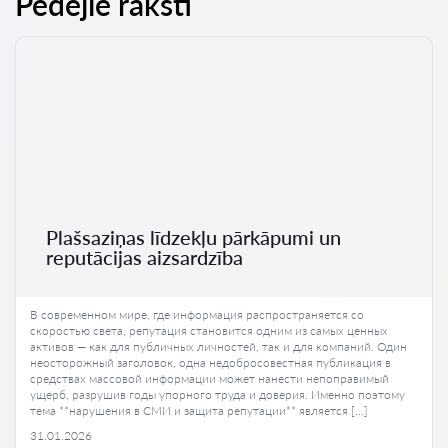
Pēdējie raksti
Plašsaziņas līdzekļu pārkāpumi un
reputācijas aizsardzība
В современном мире, где информация распространяется со
скоростью света, репутация становится одним из самых ценных
активов — как для публичных личностей, так и для компаний. Один
неосторожный заголовок, одна недобросовестная публикация в
средствах массовой информации может нанести непоправимый
ущерб, разрушив годы упорного труда и доверия. Именно поэтому
тема **нарушения в СМИ и защита репутации** является […]
31.01.2026