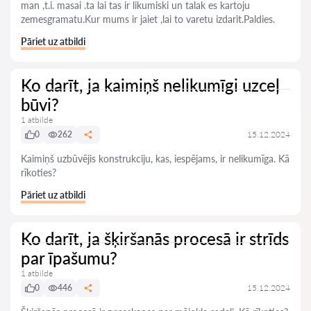
man ,t.i. masai .ta lai tas ir likumiski un talak es kartoju
zemesgramatu.Kur mums ir jaiet ,lai to varetu izdarit.Paldies.
Pāriet uz atbildi
Ko darīt, ja kaimiņš nelikumīgi uzceļ
būvi?
1 atbilde
0
262
15.12.2024
Kaimiņš uzbūvējis konstrukciju, kas, iespējams, ir nelikumīga. Kā
rīkoties?
Pāriet uz atbildi
Ko darīt, ja šķiršanās procesā ir strīds
par īpašumu?
1 atbilde
0
446
15.12.2024