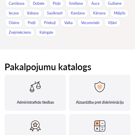
Carnikava
Dobele
Piņķi
Smiltene
Auce
Gulbene
Iecava
Ķekava
Saulkrasti
Kandava
Kārsava
Mālpils
Olaine
Preiļi
Priekuļi
Valka
Vecumnieki
Viļāni
Zvejniekciems
Kalngale
Pakalpojumu katalogs
Administratīvās tiesības
Aizsardzība pret diskrimināciju