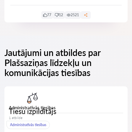
77
12
2521
Jautājumi un atbildes par
Plašsaziņas līdzekļu un
komunikācijas tiesības
Administratīvās tiesības
Tiesu izpildītājs
1 atbilde
Administratīvās tiesības