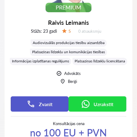
PREMIUM
Raivis Leimanis
Stāžs:
23 gadi
Atsauksmes:
5
0 atsauksmju
Vērtējums:
Audiovizuālās produkcijas tiesību aizsardzība
Plašsaziņas līdzekļu un komunikācijas tiesības
Informācijas izplatīšanas regulējums
Plašsaziņas līdzekļu licencēšana
Advokāts
Berģi
Zvanīt
Uzrakstīt
Konsultācijas cena
no 100 EU + PVN