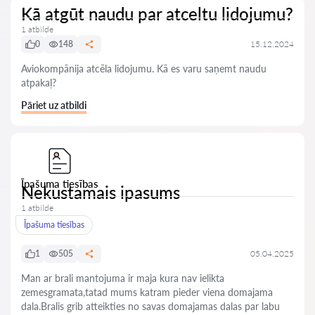
Kā atgūt naudu par atceltu lidojumu?
1 atbilde
0
148
15.12.2024
Aviokompānija atcēla lidojumu. Kā es varu saņemt naudu
atpakaļ?
Pāriet uz atbildi
Īpašuma tiesības
Nekustamais ipasums
1 atbilde
Īpašuma tiesības
1
505
05.04.2025
Man ar brali mantojuma ir maja kura nav ielikta
zemesgramata,tatad mums katram pieder viena domajama
dala.Bralis grib atteikties no savas domajamas dalas par labu