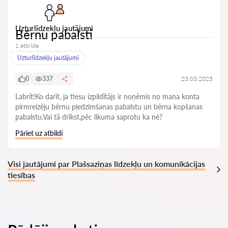
Uzturlīdzekļu jautājumi
Bērnu pabalsti
1 atbilde
Uzturlīdzekļu jautājumi
0
337
23.03.2025
Labrīt!Ko darīt, ja tiesu izpildītājs ir noņēmis no mana konta
pirmreizēju bērnu piedzimšanas pabalstu un bērna kopšanas
pabalstu.Vai tā drīkst,pēc likuma saprotu ka nè?
Pāriet uz atbildi
Visi jautājumi par Plašsaziņas līdzekļu un komunikācijas
tiesības