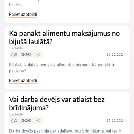
Paldies
Pāriet uz atbildi
Kā panākt alimentu maksājumus no
bijušā laulātā?
1 atbilde
0
343
15.12.2024
Bijušais laulātais nemaksā alimentus bērnam. Kā panākt to
piedziņu?
Pāriet uz atbildi
Vai darba devējs var atlaist bez
brīdinājuma?
1 atbilde
1
260
15.12.2024
Darba devējs paziņoja par atlaišanu bez brīdinājuma. Vai tas ir