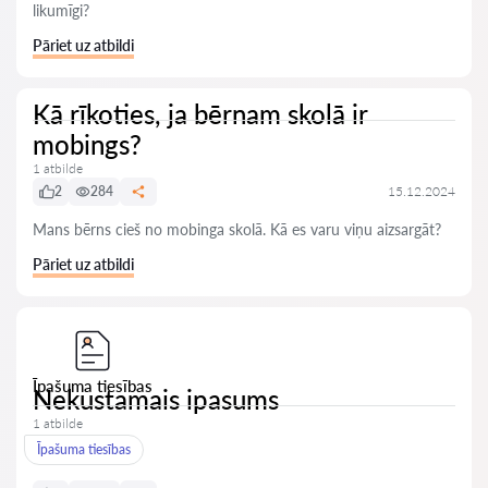
likumīgi?
Pāriet uz atbildi
Kā rīkoties, ja bērnam skolā ir
mobings?
1 atbilde
2
284
15.12.2024
Mans bērns cieš no mobinga skolā. Kā es varu viņu aizsargāt?
Pāriet uz atbildi
Īpašuma tiesības
Nekustamais ipasums
1 atbilde
Īpašuma tiesības