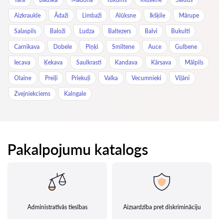
Aizkraukle
Ādaži
Limbaži
Alūksne
Ikšķile
Mārupe
Salaspils
Baloži
Ludza
Baltezers
Balvi
Bukulti
Carnikava
Dobele
Piņķi
Smiltene
Auce
Gulbene
Iecava
Ķekava
Saulkrasti
Kandava
Kārsava
Mālpils
Olaine
Preiļi
Priekuļi
Valka
Vecumnieki
Viļāni
Zvejniekciems
Kalngale
Pakalpojumu katalogs
Administratīvās tiesības
Aizsardzība pret diskrimināciju