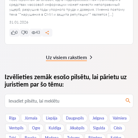
средствах массовой информации может нанести непоправимый
ущерб, разрушив годы упорного труда и доверия. Именно поэтому
тема **нарушения в СМИ и защита репутации** является […]
31.01.2026
0
0
43
Uz visiem rakstiem
Izvēlieties zemāk esošo pilsētu, lai pārietu uz
juristiem par šo tēmu:
Rīga
Jūrmala
Liepāja
Daugavpils
Jelgava
Valmiera
Ventspils
Ogre
Kuldīga
Jēkabpils
Sigulda
Cēsis
Talsi
Bauska
Madona
Tukums
Rēzekne
Saldus