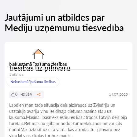
Jautājumi un atbildes par
Mediju uzņēmumu tiesvedība
Nekustamā īpašuma tiesības
tiesibas uz pilnvaru
1 atbilde
Nekustamā īpašuma tiesības
0
314
14.07.2025
Labdien man tada situacija dels aizbrauca uz Zviedriju un
uzstaisija avariju vinu iesidinaja cietuma,masina stau uz
laukuma.Masinai ipasnieks esmu es kas atrodas Latvija dels bija
turetais.Bet masinu gribam nodot tur metaluznos un var cits
nodot.Var uztaisit uz cita varda kas atrodas tur pilnvaru bez
vina lai vins rikojas tur bez manis .