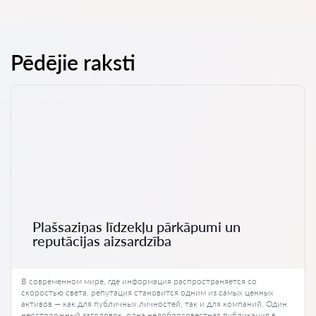
Pēdējie raksti
Plašsaziņas līdzekļu pārkāpumi un
reputācijas aizsardzība
В современном мире, где информация распространяется со
скоростью света, репутация становится одним из самых ценных
активов — как для публичных личностей, так и для компаний. Один
неосторожный заголовок, одна недобросовестная публикация в