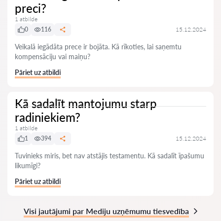
preci?
1 atbilde
0
116
15.12.2024
Veikalā iegādāta prece ir bojāta. Kā rīkoties, lai saņemtu
kompensāciju vai maiņu?
Pāriet uz atbildi
Kā sadalīt mantojumu starp
radiniekiem?
1 atbilde
1
394
15.12.2024
Tuvinieks miris, bet nav atstājis testamentu. Kā sadalīt īpašumu
likumīgi?
Pāriet uz atbildi
Visi jautājumi par Mediju uzņēmumu tiesvedība