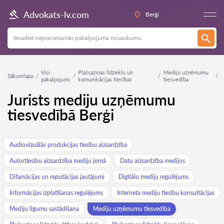
Advokats-lv.com
Berģi
Visi
Plašsaziņas līdzekļu un
Mediju uzņēmumu
Sākumlapa
pakalpojumi
komunikācijas tiesības
tiesvedība
Jurists mediju uzņēmumu
tiesvedībā Berģi
Audiovizuālās produkcijas tiesību aizsardzība
Autortiesību aizsardzība mediju jomā
Datu aizsardzība medijos
Difamācijas un reputācijas jautājumi
Digitālo mediju regulējums
Informācijas izplatīšanas regulējums
Interneta mediju tiesību konsultācijas
Mediju līgumu sastādīšana
Mediju uzņēmumu tiesvedība