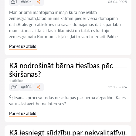
1
505
05.04.2025
Man ar brali mantojuma ir maja kura nav ielikta
zemesgramata,tatad mums katram pieder viena domajama
dala.Bralis grib atteikties no savas domajamas dalas par labu
man ,t.i. masai .ta lai tas ir likumiski un talak es kartoju
zemesgramatu.Kur mums ir jaiet ,lai to varetu izdarit.Paldies.
Pāriet uz atbildi
Kā nodrošināt bērna tiesības pēc
šķiršanās?
1 atbilde
0
404
15.12.2024
Šķiršanās procesā rodas nesaskaņas par bērna aizgādību. Kā es
varu aizstāvēt bērna intereses?
Pāriet uz atbildi
Kā iesniegt sūdzību par nekvalitatīvu