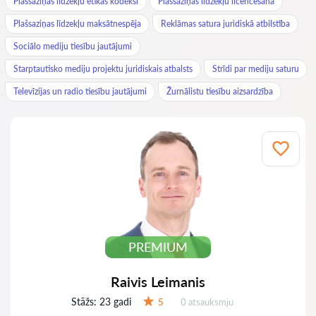
Plašsaziņas līdzekļu ētikas kodeksi
Plašsaziņas līdzekļu licencēšana
Plašsaziņas līdzekļu maksātnespēja
Reklāmas satura juridiskā atbilstība
Sociālo mediju tiesību jautājumi
Starptautisko mediju projektu juridiskais atbalsts
Strīdi par mediju saturu
Televīzijas un radio tiesību jautājumi
Žurnālistu tiesību aizsardzība
PREMIUM
Raivis Leimanis
Stāžs:
23 gadi
Atsauksmes:
5
0 atsauksmju
Vērtējums: