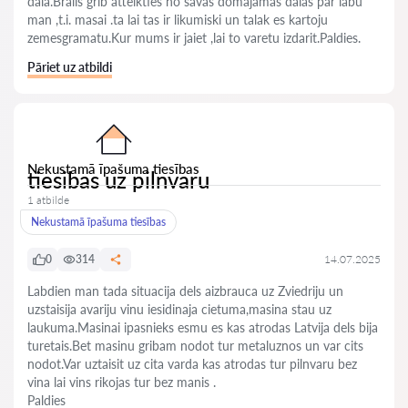
dala.Bralis grib atteikties no savas domajamas dalas par labu
man ,t.i. masai .ta lai tas ir likumiski un talak es kartoju
zemesgramatu.Kur mums ir jaiet ,lai to varetu izdarit.Paldies.
Pāriet uz atbildi
Nekustamā īpašuma tiesības
tiesibas uz pilnvaru
1 atbilde
Nekustamā īpašuma tiesības
0
314
14.07.2025
Labdien man tada situacija dels aizbrauca uz Zviedriju un
uzstaisija avariju vinu iesidinaja cietuma,masina stau uz
laukuma.Masinai ipasnieks esmu es kas atrodas Latvija dels bija
turetais.Bet masinu gribam nodot tur metaluznos un var cits
nodot.Var uztaisit uz cita varda kas atrodas tur pilnvaru bez
vina lai vins rikojas tur bez manis .
Paldies