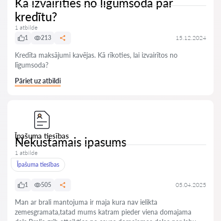
Kā izvairīties no līgumsoda par
kredītu?
1 atbilde
1
213
15.12.2024
Kredīta maksājumi kavējas. Kā rīkoties, lai izvairītos no
līgumsoda?
Pāriet uz atbildi
Īpašuma tiesības
Nekustamais ipasums
1 atbilde
Īpašuma tiesības
1
505
05.04.2025
Man ar brali mantojuma ir maja kura nav ielikta
zemesgramata,tatad mums katram pieder viena domajama