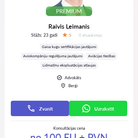
PREMIUM
Raivis Leimanis
Stāžs:
23 gadi
Atsauksmes:
5
0 atsauksmju
Vērtējums:
Gaisa kuģu sertifikācijas jautājumi
Aviokompāniju regulējuma jautājumi
Aviācijas tiesības
Lidmašīnu ekspluatācijas atļaujas
Advokāts
Berģi
Zvanīt
Uzrakstīt
Konsultācijas cena
no 100 EU + PVN