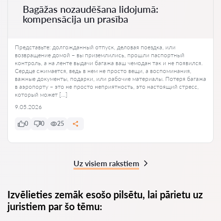
Bagāžas nozaudēšana lidojumā:
kompensācija un prasība
Представьте: долгожданный отпуск, деловая поездка, или
возвращение домой – вы приземлились, прошли паспортный
контроль, а на ленте выдачи багажа ваш чемодан так и не появился.
Сердце сжимается, ведь в нем не просто вещи, а воспоминания,
важные документы, подарки, или рабочие материалы. Потеря багажа
в аэропорту – это не просто неприятность, это настоящий стресс,
который может […]
9.05.2026
0
0
25
Uz visiem rakstiem
Izvēlieties zemāk esošo pilsētu, lai pārietu uz
juristiem par šo tēmu: