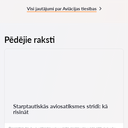
Visi jautājumi par Aviācijas tiesības
Pēdējie raksti
Starptautiskās aviosatiksmes strīdi: kā
risināt