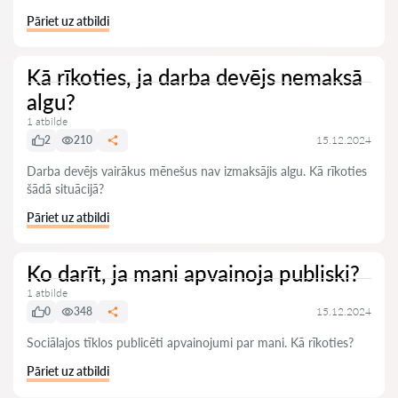
Pāriet uz atbildi
Kā rīkoties, ja darba devējs nemaksā
algu?
1 atbilde
2
210
15.12.2024
Darba devējs vairākus mēnešus nav izmaksājis algu. Kā rīkoties
šādā situācijā?
Pāriet uz atbildi
Ko darīt, ja mani apvainoja publiski?
1 atbilde
0
348
15.12.2024
Sociālajos tīklos publicēti apvainojumi par mani. Kā rīkoties?
Pāriet uz atbildi