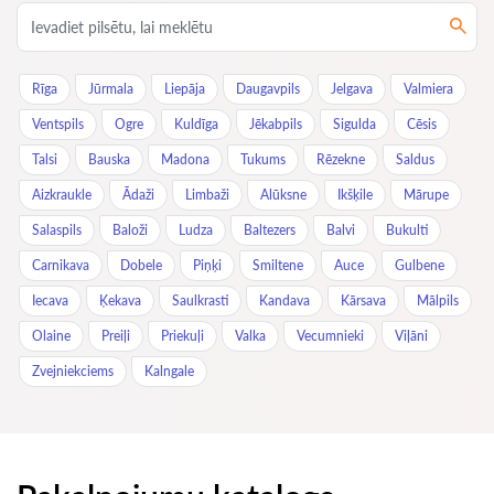
Rīga
Jūrmala
Liepāja
Daugavpils
Jelgava
Valmiera
Ventspils
Ogre
Kuldīga
Jēkabpils
Sigulda
Cēsis
Talsi
Bauska
Madona
Tukums
Rēzekne
Saldus
Aizkraukle
Ādaži
Limbaži
Alūksne
Ikšķile
Mārupe
Salaspils
Baloži
Ludza
Baltezers
Balvi
Bukulti
Carnikava
Dobele
Piņķi
Smiltene
Auce
Gulbene
Iecava
Ķekava
Saulkrasti
Kandava
Kārsava
Mālpils
Olaine
Preiļi
Priekuļi
Valka
Vecumnieki
Viļāni
Zvejniekciems
Kalngale