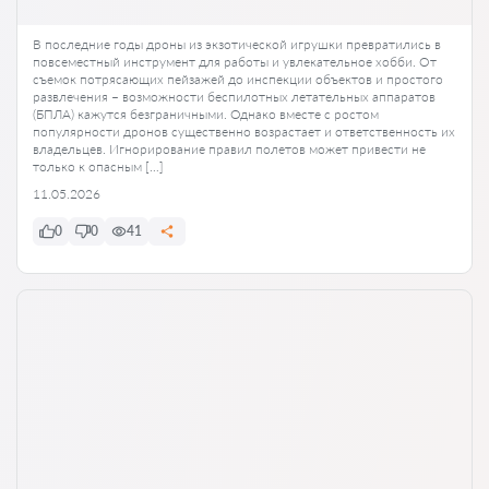
В последние годы дроны из экзотической игрушки превратились в
повсеместный инструмент для работы и увлекательное хобби. От
съемок потрясающих пейзажей до инспекции объектов и простого
развлечения – возможности беспилотных летательных аппаратов
(БПЛА) кажутся безграничными. Однако вместе с ростом
популярности дронов существенно возрастает и ответственность их
владельцев. Игнорирование правил полетов может привести не
только к опасным […]
11.05.2026
0
0
41