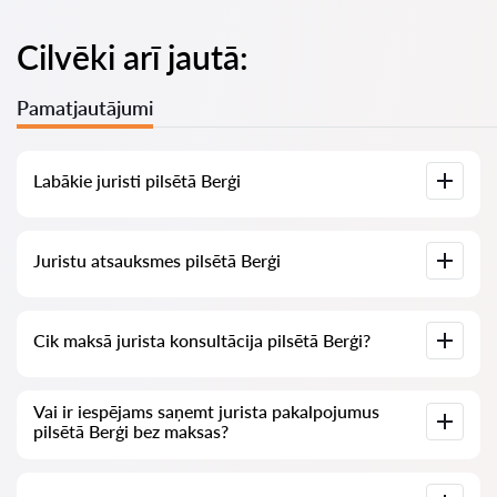
Cilvēki arī jautā:
Pamatjautājumi
Labākie juristi pilsētā Berģi
Mums ir izveidots labāko juristu saraksts pilsētā Berģi ar
Juristu atsauksmes pilsētā Berģi
pilnīgu informāciju: cenas, atsauksmes, tālruņa numurs un
adrese.
Mūsu pakalpojumā ir apkopotas īstas atsauksmes par
Cik maksā jurista konsultācija pilsētā Berģi?
juristiem, mēs neizdzēšam negatīvas atsauksmes un nav
iespēju tās manipulēt.
Juristu konsultācija pilsētā Berģi sākas no 70 EUR un vairāk
Vai ir iespējams saņemt jurista pakalpojumus
(cenas var mainīties atkarībā no jautājuma sarežģītības un
pilsētā Berģi bez maksas?
atbildes formas).
Vispirms formulējiet savu jautājumu skaidri un īsi un mēģiniet