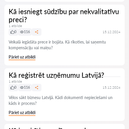
Kā iesniegt sūdzību par nekvalitatīvu
preci?
1 atbilde
0
116
15.12.2024
Veikalā iegādāta prece ir bojāta. Kā rīkoties, lai saņemtu
kompensāciju vai maiņu?
Pāriet uz atbildi
Kā reģistrēt uzņēmumu Latvijā?
1 atbilde
0
116
15.12.2024
Vēlos sākt biznesu Latvijā. Kādi dokumenti nepieciešami un
kāds ir process?
Pāriet uz atbildi