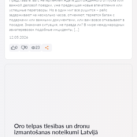
Представьте: вы с нетерпением ждете долгожданного отпуска или
важной деловой поездки, уже предвкушая новые впечатления или
успешные переговоры. Но в один миг все рушится – рейс
задерживают на несколько часов, отменяют, теряется багаж с
подарками или важными документами, или вам вовсе отказывают в
посадке. Знакомая ситуация, не правда ли? В мире международных
авиаперевозок подобные инциденты, […]
12.05.2026
0
0
23
Oro telpas tiesības un dronu
izmantošanas noteikumi Latvijā