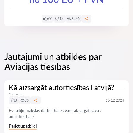
77
12
2526
Jautājumi un atbildes par
Aviācijas tiesības
Kā aizsargāt autortiesības Latvijā?
1 atbilde
0
98
15.12.2024
Es radīju mākslas darbu. Kā es varu aizsargāt savas
autortiesības?
Pāriet uz atbildi