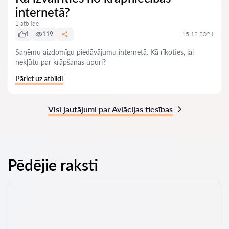
internetā?
1 atbilde
1
119
15.12.2024
Saņēmu aizdomīgu piedāvājumu internetā. Kā rīkoties, lai
nekļūtu par krāpšanas upuri?
Pāriet uz atbildi
Visi jautājumi par Aviācijas tiesības
Pēdējie raksti