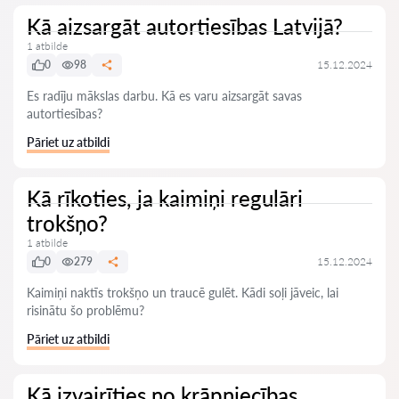
Kā aizsargāt autortiesības Latvijā?
1 atbilde
0
98
15.12.2024
Es radīju mākslas darbu. Kā es varu aizsargāt savas
autortiesības?
Pāriet uz atbildi
Kā rīkoties, ja kaimiņi regulāri
trokšņo?
1 atbilde
0
279
15.12.2024
Kaimiņi naktīs trokšņo un traucē gulēt. Kādi soļi jāveic, lai
risinātu šo problēmu?
Pāriet uz atbildi
Kā izvairīties no krāpniecības