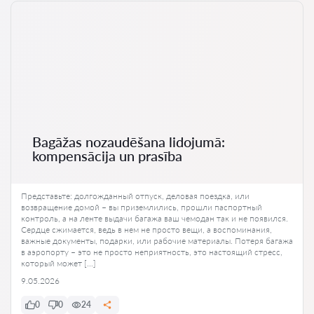
Bagāžas nozaudēšana lidojumā:
kompensācija un prasība
Представьте: долгожданный отпуск, деловая поездка, или
возвращение домой – вы приземлились, прошли паспортный
контроль, а на ленте выдачи багажа ваш чемодан так и не появился.
Сердце сжимается, ведь в нем не просто вещи, а воспоминания,
важные документы, подарки, или рабочие материалы. Потеря багажа
в аэропорту – это не просто неприятность, это настоящий стресс,
который может […]
9.05.2026
0
0
24