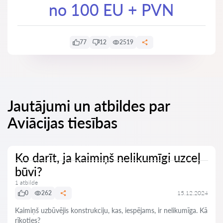
no 100 EU + PVN
77
12
2519
Jautājumi un atbildes par
Aviācijas tiesības
Ko darīt, ja kaimiņš nelikumīgi uzceļ
būvi?
1 atbilde
0
262
15.12.2024
Kaimiņš uzbūvējis konstrukciju, kas, iespējams, ir nelikumīga. Kā
rīkoties?