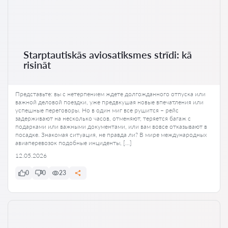
Starptautiskās aviosatiksmes strīdi: kā
risināt
Представьте: вы с нетерпением ждете долгожданного отпуска или
важной деловой поездки, уже предвкушая новые впечатления или
успешные переговоры. Но в один миг все рушится – рейс
задерживают на несколько часов, отменяют, теряется багаж с
подарками или важными документами, или вам вовсе отказывают в
посадке. Знакомая ситуация, не правда ли? В мире международных
авиаперевозок подобные инциденты, […]
12.05.2026
0
0
23