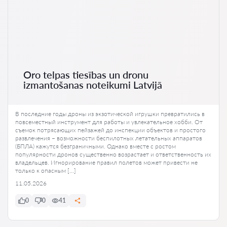
Oro telpas tiesības un dronu
izmantošanas noteikumi Latvijā
В последние годы дроны из экзотической игрушки превратились в
повсеместный инструмент для работы и увлекательное хобби. От
съемок потрясающих пейзажей до инспекции объектов и простого
развлечения – возможности беспилотных летательных аппаратов
(БПЛА) кажутся безграничными. Однако вместе с ростом
популярности дронов существенно возрастает и ответственность их
владельцев. Игнорирование правил полетов может привести не
только к опасным […]
11.05.2026
0
0
41