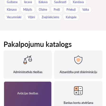
Gulbene
Iecava
Ķekava
Saulkrasti
Kandava
Kārsava
Mālpils
Olaine
Preiļi
Priekuļi
Valka
Vecumnieki
Viļāni
Zvejniekciems
Kalngale
Pakalpojumu katalogs
Administratīvās tiesības
Aizsardzība pret diskrimināciju
Aviācijas tiesības
Bankas kontu atvēršana