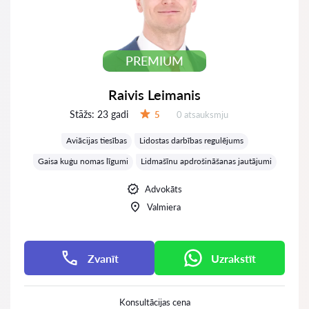
PREMIUM
Raivis Leimanis
Stāžs:
23 gadi
Atsauksmes:
5
0 atsauksmju
Vērtējums:
Aviācijas tiesības
Lidostas darbības regulējums
Gaisa kuģu nomas līgumi
Lidmašīnu apdrošināšanas jautājumi
Advokāts
Valmiera
Zvanīt
Uzrakstīt
Konsultācijas cena