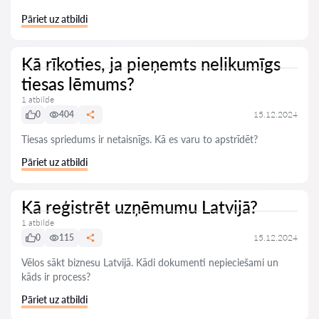
Pāriet uz atbildi
Kā rīkoties, ja pieņemts nelikumīgs
tiesas lēmums?
1 atbilde
0
404
15.12.2024
Tiesas spriedums ir netaisnīgs. Kā es varu to apstrīdēt?
Pāriet uz atbildi
Kā reģistrēt uzņēmumu Latvijā?
1 atbilde
0
115
15.12.2024
Vēlos sākt biznesu Latvijā. Kādi dokumenti nepieciešami un
kāds ir process?
Pāriet uz atbildi