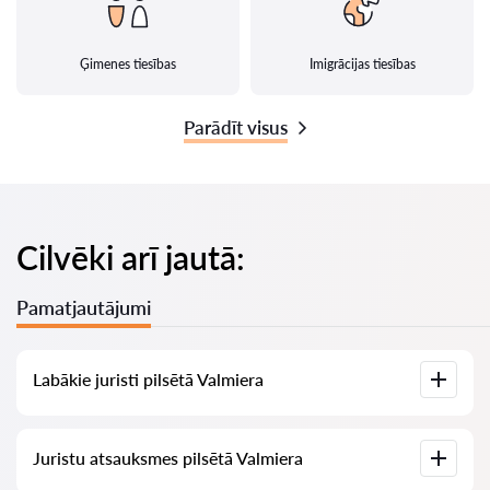
Ģimenes tiesības
Imigrācijas tiesības
Parādīt visus
Cilvēki arī jautā:
Pamatjautājumi
Labākie juristi pilsētā Valmiera
Mums ir izveidots labāko juristu saraksts pilsētā Valmiera ar
Juristu atsauksmes pilsētā Valmiera
pilnīgu informāciju: cenas, atsauksmes, tālruņa numurs un
adrese.