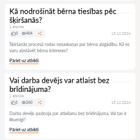
Kā nodrošināt bērna tiesības pēc
šķiršanās?
1 atbilde
0
404
15.12.2024
Šķiršanās procesā rodas nesaskaņas par bērna aizgādību. Kā es
varu aizstāvēt bērna intereses?
Pāriet uz atbildi
Vai darba devējs var atlaist bez
brīdinājuma?
1 atbilde
1
260
15.12.2024
Darba devējs paziņoja par atlaišanu bez brīdinājuma. Vai tas ir
likumīgi?
Pāriet uz atbildi