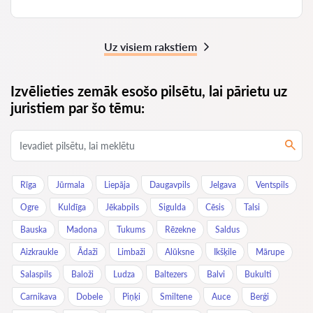
Uz visiem rakstiem
Izvēlieties zemāk esošo pilsētu, lai pārietu uz
juristiem par šo tēmu:
Rīga
Jūrmala
Liepāja
Daugavpils
Jelgava
Ventspils
Ogre
Kuldīga
Jēkabpils
Sigulda
Cēsis
Talsi
Bauska
Madona
Tukums
Rēzekne
Saldus
Aizkraukle
Ādaži
Limbaži
Alūksne
Ikšķile
Mārupe
Salaspils
Baloži
Ludza
Baltezers
Balvi
Bukulti
Carnikava
Dobele
Piņķi
Smiltene
Auce
Berģi