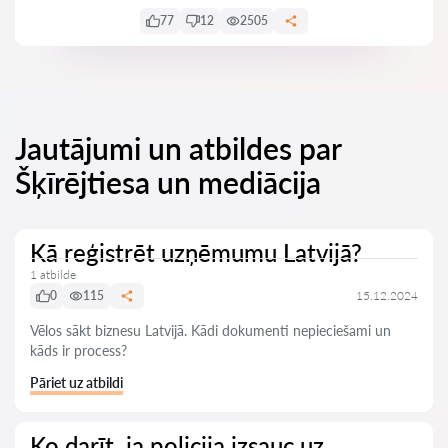
77
12
2505
Jautājumi un atbildes par
Šķīrējtiesa un mediācija
Kā reģistrēt uzņēmumu Latvijā?
1 atbilde
0
115
15.12.2024
Vēlos sākt biznesu Latvijā. Kādi dokumenti nepieciešami un
kāds ir process?
Pāriet uz atbildi
Ko darīt, ja policija izsauc uz