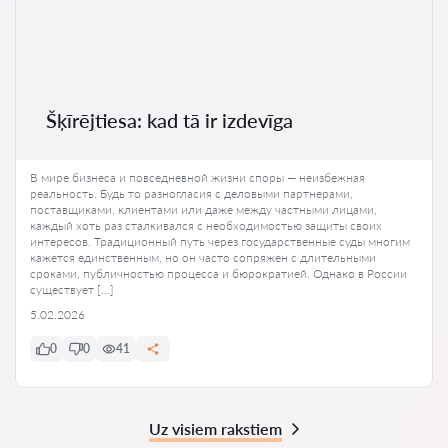
Šķīrējtiesa: kad tā ir izdevīga
В мире бизнеса и повседневной жизни споры — неизбежная
реальность. Будь то разногласия с деловыми партнерами,
поставщиками, клиентами или даже между частными лицами,
каждый хоть раз сталкивался с необходимостью защиты своих
интересов. Традиционный путь через государственные суды многим
кажется единственным, но он часто сопряжен с длительными
сроками, публичностью процесса и бюрократией. Однако в России
существует […]
5.02.2026
0
0
41
Uz visiem rakstiem