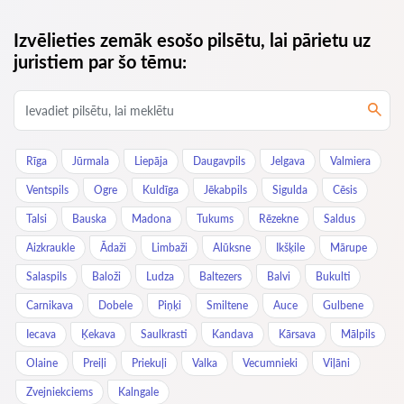
Izvēlieties zemāk esošo pilsētu, lai pārietu uz
juristiem par šo tēmu:
Rīga
Jūrmala
Liepāja
Daugavpils
Jelgava
Valmiera
Ventspils
Ogre
Kuldīga
Jēkabpils
Sigulda
Cēsis
Talsi
Bauska
Madona
Tukums
Rēzekne
Saldus
Aizkraukle
Ādaži
Limbaži
Alūksne
Ikšķile
Mārupe
Salaspils
Baloži
Ludza
Baltezers
Balvi
Bukulti
Carnikava
Dobele
Piņķi
Smiltene
Auce
Gulbene
Iecava
Ķekava
Saulkrasti
Kandava
Kārsava
Mālpils
Olaine
Preiļi
Priekuļi
Valka
Vecumnieki
Viļāni
Zvejniekciems
Kalngale