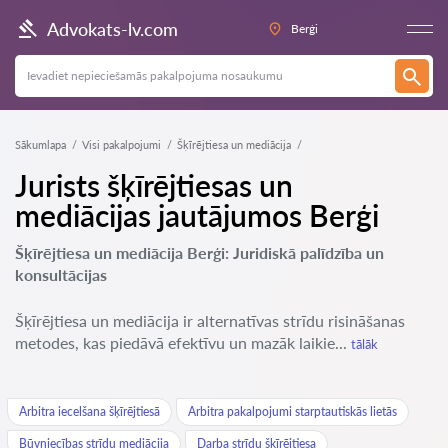
Advokats-lv.com
Berģi
Sākumlapa
Visi pakalpojumi
Šķīrējtiesa un mediācija
Jurists šķīrējtiesas un
mediācijas jautājumos Berģi
Šķīrējtiesa un mediācija Berģi: Juridiskā palīdzība un
konsultācijas
Šķīrējtiesa un mediācija ir alternatīvas strīdu risināšanas
metodes, kas piedāvā efektīvu un mazāk laikie...
tālāk
Arbitra iecelšana šķīrējtiesā
Arbitra pakalpojumi starptautiskās lietās
Būvniecības strīdu mediācija
Darba strīdu šķīrējtiesa