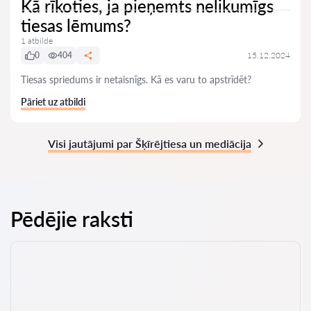
Kā rīkoties, ja pieņemts nelikumīgs
tiesas lēmums?
1 atbilde
0
404
15.12.2024
Tiesas spriedums ir netaisnīgs. Kā es varu to apstrīdēt?
Pāriet uz atbildi
Visi jautājumi par Šķīrējtiesa un mediācija
Pēdējie raksti