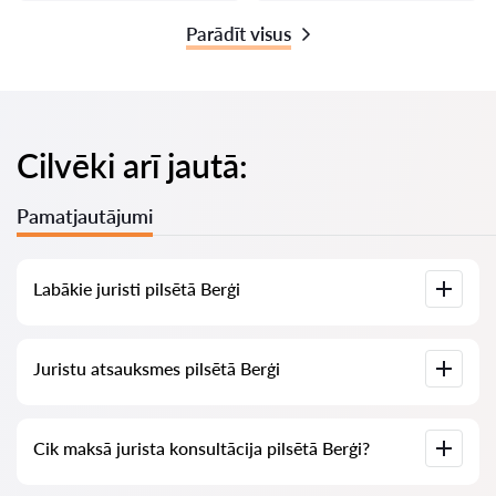
Parādīt visus
Cilvēki arī jautā:
Pamatjautājumi
Labākie juristi pilsētā Berģi
Mums ir izveidots labāko juristu saraksts pilsētā Berģi ar
Juristu atsauksmes pilsētā Berģi
pilnīgu informāciju: cenas, atsauksmes, tālruņa numurs un
adrese.
Mūsu pakalpojumā ir apkopotas īstas atsauksmes par
Cik maksā jurista konsultācija pilsētā Berģi?
juristiem, mēs neizdzēšam negatīvas atsauksmes un nav
iespēju tās manipulēt.