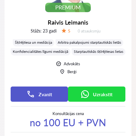
PREMIUM
Raivis Leimanis
Stāžs:
23 gadi
Atsauksmes:
5
0 atsauksmju
Vērtējums:
Šķīrējtiesa un mediācija
Arbitra pakalpojumi starptautiskās lietās
Konfidencialitātes līgumi mediācijā
Starptautiskās šķīrējtiesas lietas
Advokāts
Berģi
Zvanīt
Uzrakstīt
Konsultācijas cena
no 100 EU + PVN