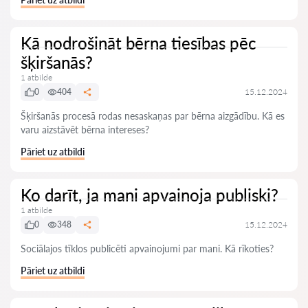
Kā nodrošināt bērna tiesības pēc
šķiršanās?
1 atbilde
0
404
15.12.2024
Šķiršanās procesā rodas nesaskaņas par bērna aizgādību. Kā es
varu aizstāvēt bērna intereses?
Pāriet uz atbildi
Ko darīt, ja mani apvainoja publiski?
1 atbilde
0
348
15.12.2024
Sociālajos tīklos publicēti apvainojumi par mani. Kā rīkoties?
Pāriet uz atbildi