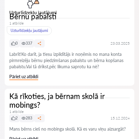
Uzturlīdzekļu jautājumi
Bērnu pabalsti
1 atbilde
Uzturlīdzekļu jautājumi
0
337
23.03.2025
Labrīt!Ko darīt, ja tiesu izpildītājs ir noņēmis no mana konta
pirmreizēju bērnu piedzimšanas pabalstu un bērna kopšanas
pabalstu.Vai tā drīkst,pēc likuma saprotu ka nè?
Pāriet uz atbildi
Kā rīkoties, ja bērnam skolā ir
mobings?
1 atbilde
2
283
15.12.2024
Mans bērns cieš no mobinga skolā. Kā es varu viņu aizsargāt?
Pāriet uz atbildi