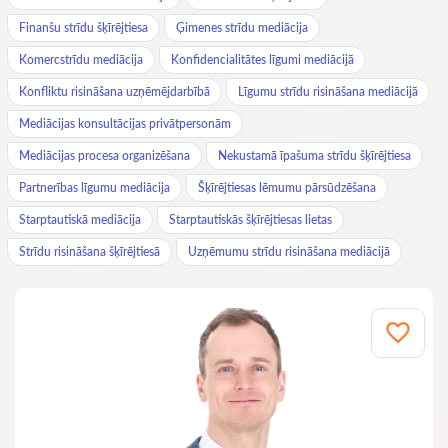
Finanšu strīdu šķīrējtiesa
Ģimenes strīdu mediācija
Komercstrīdu mediācija
Konfidencialitātes līgumi mediācijā
Konfliktu risināšana uzņēmējdarbībā
Līgumu strīdu risināšana mediācijā
Mediācijas konsultācijas privātpersonām
Mediācijas procesa organizēšana
Nekustamā īpašuma strīdu šķīrējtiesa
Partnerības līgumu mediācija
Šķīrējtiesas lēmumu pārsūdzēšana
Starptautiskā mediācija
Starptautiskās šķīrējtiesas lietas
Strīdu risināšana šķīrējtiesā
Uzņēmumu strīdu risināšana mediācijā