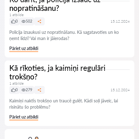
nopratināšanu?
1 atbilde
0
502
15.12.2024
Policija izsaukusi uz nopratināšanu. Kā sagatavoties un ko
ņemt līdzi? Vai man ir jāierodas?
Pāriet uz atbildi
Kā rīkoties, ja kaimiņi regulāri
trokšņo?
1 atbilde
0
279
15.12.2024
Kaimiņi naktīs trokšņo un traucē gulēt. Kādi soļi jāveic, lai
risinātu šo problēmu?
Pāriet uz atbildi