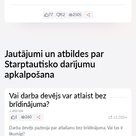
77
12
2505
Jautājumi un atbildes par
Starptautisko darījumu
apkalpošana
Vai darba devējs var atlaist bez
brīdinājuma?
1 atbilde
1
260
15.12.2024
Darba devējs paziņoja par atlaišanu bez brīdinājuma. Vai tas ir
likumīgi?