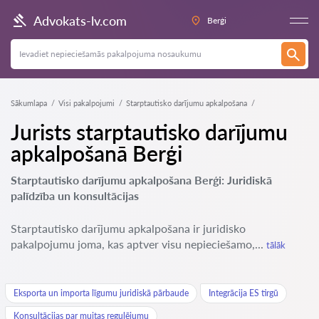
Advokats-lv.com
Berģi
Sākumlapa
Visi pakalpojumi
Starptautisko darījumu apkalpošana
Jurists starptautisko darījumu
apkalpošanā Berģi
Starptautisko darījumu apkalpošana Berģi: Juridiskā
palīdzība un konsultācijas
Starptautisko darījumu apkalpošana ir juridisko
pakalpojumu joma, kas aptver visu nepieciešamo,...
tālāk
Eksporta un importa līgumu juridiskā pārbaude
Integrācija ES tirgū
Konsultācijas par muitas regulējumu