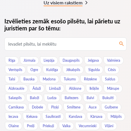
Uz visiem rakstiem
Izvēlieties zemāk esošo pilsētu, lai pārietu uz
juristiem par šo tēmu:
Rīga
Jūrmala
Liepāja
Daugavpils
Jelgava
Valmiera
Ventspils
Ogre
Kuldīga
Jēkabpils
Sigulda
Cēsis
Talsi
Bauska
Madona
Tukums
Rēzekne
Saldus
Aizkraukle
Ādaži
Limbaži
Alūksne
Ikšķile
Mārupe
Salaspils
Baloži
Ludza
Baltezers
Balvi
Bukulti
Carnikava
Dobele
Piņķi
Smiltene
Auce
Gulbene
Iecava
Ķekava
Saulkrasti
Kandava
Kārsava
Mālpils
Olaine
Preiļi
Priekuļi
Valka
Vecumnieki
Viļāni