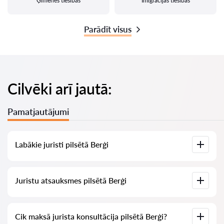
Ģimenes tiesības
Imigrācijas tiesības
Parādīt visus
Cilvēki arī jautā:
Pamatjautājumi
Labākie juristi pilsētā Berģi
Mums ir izveidots labāko juristu saraksts pilsētā Berģi ar
Juristu atsauksmes pilsētā Berģi
pilnīgu informāciju: cenas, atsauksmes, tālruņa numurs un
adrese.
Mūsu pakalpojumā ir apkopotas īstas atsauksmes par
Cik maksā jurista konsultācija pilsētā Berģi?
juristiem, mēs neizdzēšam negatīvas atsauksmes un nav
iespēju tās manipulēt.