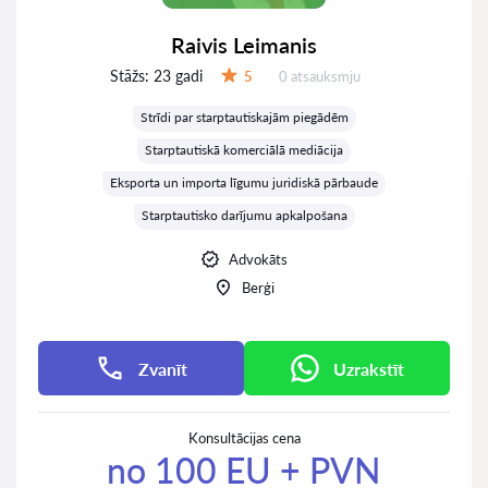
Raivis Leimanis
Stāžs:
23 gadi
Atsauksmes:
5
0 atsauksmju
Vērtējums:
Strīdi par starptautiskajām piegādēm
Starptautiskā komerciālā mediācija
Eksporta un importa līgumu juridiskā pārbaude
Starptautisko darījumu apkalpošana
Advokāts
Berģi
Zvanīt
Uzrakstīt
Konsultācijas cena
no 100 EU + PVN