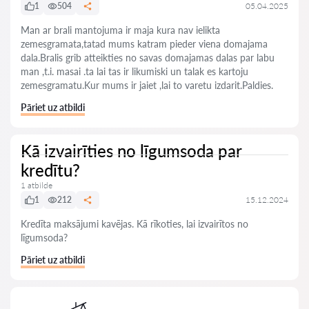
1
504
05.04.2025
Man ar brali mantojuma ir maja kura nav ielikta
zemesgramata,tatad mums katram pieder viena domajama
dala.Bralis grib atteikties no savas domajamas dalas par labu
man ,t.i. masai .ta lai tas ir likumiski un talak es kartoju
zemesgramatu.Kur mums ir jaiet ,lai to varetu izdarit.Paldies.
Pāriet uz atbildi
Kā izvairīties no līgumsoda par
kredītu?
1 atbilde
1
212
15.12.2024
Kredīta maksājumi kavējas. Kā rīkoties, lai izvairītos no
līgumsoda?
Pāriet uz atbildi