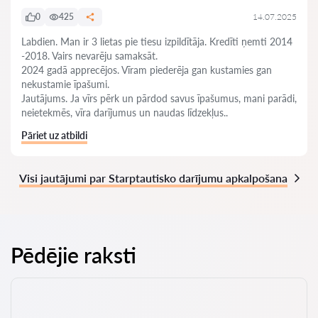
0
425
14.07.2025
Labdien. Man ir 3 lietas pie tiesu izpildītāja. Kredīti ņemti 2014
-2018. Vairs nevarēju samaksāt.
2024 gadā apprecējos. Vīram piederēja gan kustamies gan
nekustamie īpašumi.
Jautājums. Ja vīrs pērk un pārdod savus īpašumus, mani parādi,
neietekmēs, vīra darījumus un naudas līdzekļus..
Pāriet uz atbildi
Visi jautājumi par Starptautisko darījumu apkalpošana
Pēdējie raksti