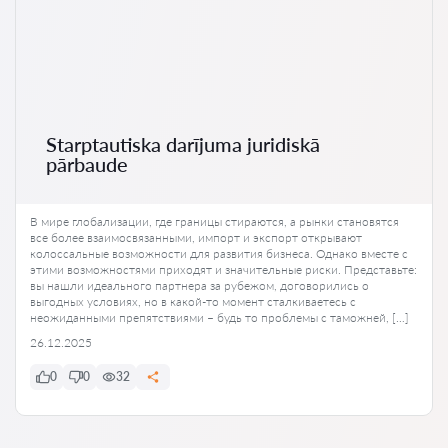
Starptautiska darījuma juridiskā
pārbaude
В мире глобализации, где границы стираются, а рынки становятся
все более взаимосвязанными, импорт и экспорт открывают
колоссальные возможности для развития бизнеса. Однако вместе с
этими возможностями приходят и значительные риски. Представьте:
вы нашли идеального партнера за рубежом, договорились о
выгодных условиях, но в какой-то момент сталкиваетесь с
неожиданными препятствиями – будь то проблемы с таможней, […]
26.12.2025
0
0
32