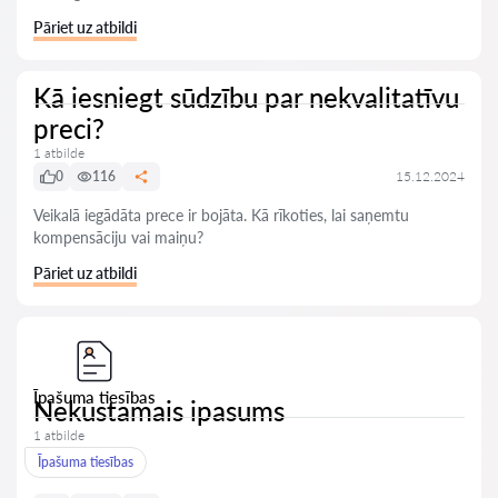
Pāriet uz atbildi
Kā iesniegt sūdzību par nekvalitatīvu
preci?
1 atbilde
0
116
15.12.2024
Veikalā iegādāta prece ir bojāta. Kā rīkoties, lai saņemtu
kompensāciju vai maiņu?
Pāriet uz atbildi
Īpašuma tiesības
Nekustamais ipasums
1 atbilde
Īpašuma tiesības