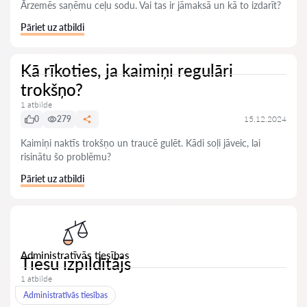
Ārzemēs saņēmu ceļu sodu. Vai tas ir jāmaksā un kā to izdarīt?
Pāriet uz atbildi
Kā rīkoties, ja kaimiņi regulāri
trokšņo?
1 atbilde
0
279
15.12.2024
Kaimiņi naktīs trokšņo un traucē gulēt. Kādi soļi jāveic, lai
risinātu šo problēmu?
Pāriet uz atbildi
Administratīvās tiesības
Tiesu izpildītājs
1 atbilde
Administratīvās tiesības