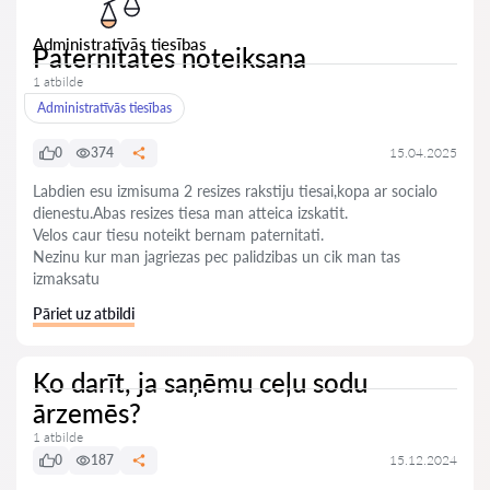
Administratīvās tiesības
Paternitates noteiksana
1 atbilde
Administratīvās tiesības
0
374
15.04.2025
Labdien esu izmisuma 2 resizes rakstiju tiesai,kopa ar socialo
dienestu.Abas resizes tiesa man atteica izskatit.
Velos caur tiesu noteikt bernam paternitati.
Nezinu kur man jagriezas pec palidzibas un cik man tas
izmaksatu
Pāriet uz atbildi
Ko darīt, ja saņēmu ceļu sodu
ārzemēs?
1 atbilde
0
187
15.12.2024