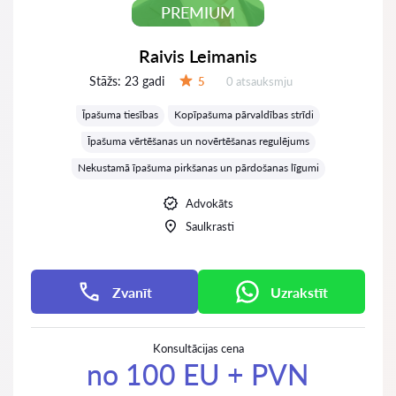
PREMIUM
Raivis Leimanis
Stāžs:
23 gadi
Atsauksmes:
5
0 atsauksmju
Vērtējums:
Īpašuma tiesības
Kopīpašuma pārvaldības strīdi
Īpašuma vērtēšanas un novērtēšanas regulējums
Nekustamā īpašuma pirkšanas un pārdošanas līgumi
Advokāts
Saulkrasti
Zvanīt
Uzrakstīt
Konsultācijas cena
no 100 EU + PVN