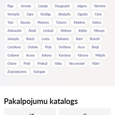
Rīga
Jūrmala
Liepāja
Daugavpils
Jelgava
Valmiera
Ventspils
Ogre
Kuldīga
Jēkabpils
Sigulda
Cēsis
Talsi
Bauska
Madona
Tukums
Rēzekne
Saldus
Aizkraukle
Ādaži
Limbaži
Alūksne
Ikšķile
Mārupe
Salaspils
Baloži
Ludza
Baltezers
Balvi
Bukulti
Carnikava
Dobele
Piņķi
Smiltene
Auce
Berģi
Gulbene
Iecava
Ķekava
Kandava
Kārsava
Mālpils
Olaine
Preiļi
Priekuļi
Valka
Vecumnieki
Viļāni
Zvejniekciems
Kalngale
Pakalpojumu katalogs