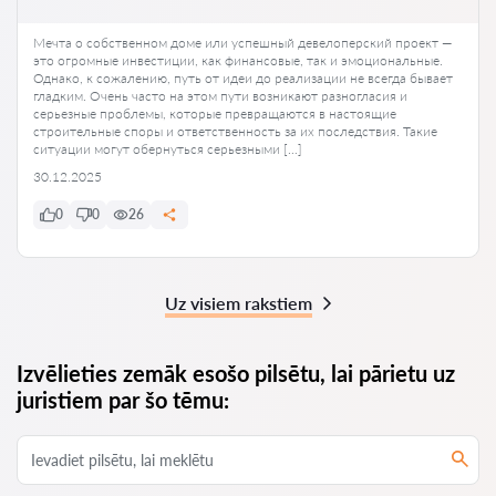
Мечта о собственном доме или успешный девелоперский проект —
это огромные инвестиции, как финансовые, так и эмоциональные.
Однако, к сожалению, путь от идеи до реализации не всегда бывает
гладким. Очень часто на этом пути возникают разногласия и
серьезные проблемы, которые превращаются в настоящие
строительные споры и ответственность за их последствия. Такие
ситуации могут обернуться серьезными […]
30.12.2025
0
0
26
Uz visiem rakstiem
Izvēlieties zemāk esošo pilsētu, lai pārietu uz
juristiem par šo tēmu: