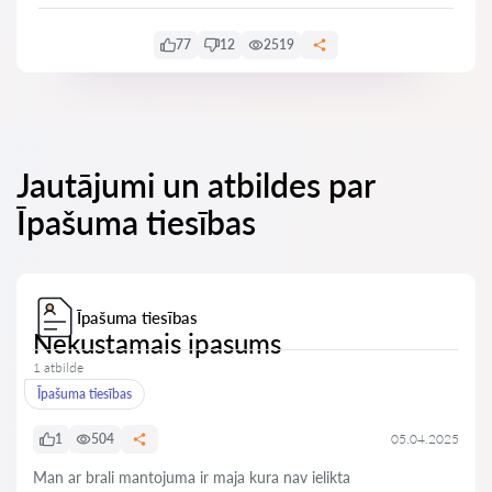
77
12
2519
Jautājumi un atbildes par
Īpašuma tiesības
Īpašuma tiesības
Nekustamais ipasums
1 atbilde
Īpašuma tiesības
1
504
05.04.2025
Man ar brali mantojuma ir maja kura nav ielikta