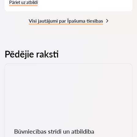
Pāriet uz atbildi
Visi jautājumi par Īpašuma tiesības
Pēdējie raksti
Būvniecības strīdi un atbildība