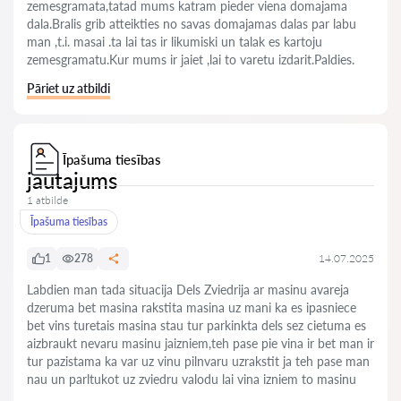
zemesgramata,tatad mums katram pieder viena domajama
dala.Bralis grib atteikties no savas domajamas dalas par labu
man ,t.i. masai .ta lai tas ir likumiski un talak es kartoju
zemesgramatu.Kur mums ir jaiet ,lai to varetu izdarit.Paldies.
Pāriet uz atbildi
Īpašuma tiesības
jautajums
1 atbilde
Īpašuma tiesības
1
278
14.07.2025
Labdien man tada situacija Dels Zviedrija ar masinu avareja
dzeruma bet masina rakstita masina uz mani ka es ipasniece
bet vins turetais masina stau tur parkinkta dels sez cietuma es
aizbraukt nevaru masinu jaizniem,teh pase pie vina ir bet man ir
tur pazistama ka var uz vinu pilnvaru uzrakstit ja teh pase man
nau un parltukot uz zviedru valodu lai vina izniem to masinu