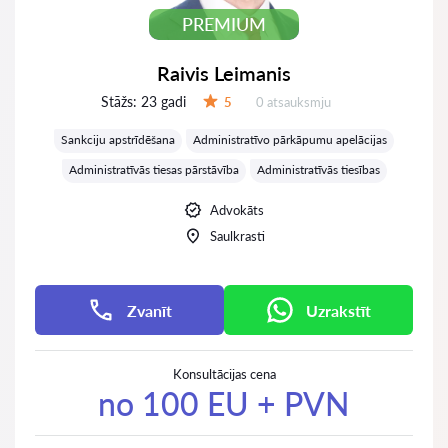
PREMIUM
Raivis Leimanis
Stāžs:
23 gadi
Atsauksmes:
5
0 atsauksmju
Vērtējums:
Sankciju apstrīdēšana
Administratīvo pārkāpumu apelācijas
Administratīvās tiesas pārstāvība
Administratīvās tiesības
Advokāts
Saulkrasti
Zvanīt
Uzrakstīt
Konsultācijas cena
no 100 EU + PVN