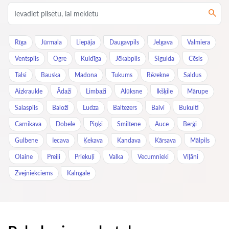
Rīga
Jūrmala
Liepāja
Daugavpils
Jelgava
Valmiera
Ventspils
Ogre
Kuldīga
Jēkabpils
Sigulda
Cēsis
Talsi
Bauska
Madona
Tukums
Rēzekne
Saldus
Aizkraukle
Ādaži
Limbaži
Alūksne
Ikšķile
Mārupe
Salaspils
Baloži
Ludza
Baltezers
Balvi
Bukulti
Carnikava
Dobele
Piņķi
Smiltene
Auce
Berģi
Gulbene
Iecava
Ķekava
Kandava
Kārsava
Mālpils
Olaine
Preiļi
Priekuļi
Valka
Vecumnieki
Viļāni
Zvejniekciems
Kalngale