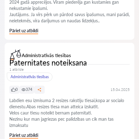
2024 gadā apprecējos. Vīram piederēja gan kustamies gan
nekustamie īpašumi.
Jautājums. Ja vīrs pērk un pārdod savus īpašumus, mani parādi,
neietekmēs, vīra darījumus un naudas līdzekļus..
Pāriet uz atbildi
Administratīvās tiesības
Paternitates noteiksana
1 atbilde
Administratīvās tiesības
0
374
15.04.2025
Labdien esu izmisuma 2 resizes rakstiju tiesai,kopa ar socialo
dienestu.Abas resizes tiesa man atteica izskatit.
Velos caur tiesu noteikt bernam paternitati.
Nezinu kur man jagriezas pec palidzibas un cik man tas
izmaksatu
Pāriet uz atbildi