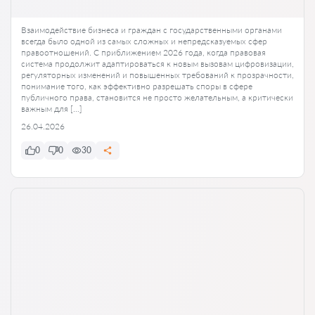
Взаимодействие бизнеса и граждан с государственными органами
всегда было одной из самых сложных и непредсказуемых сфер
правоотношений. С приближением 2026 года, когда правовая
система продолжит адаптироваться к новым вызовам цифровизации,
регуляторных изменений и повышенных требований к прозрачности,
понимание того, как эффективно разрешать споры в сфере
публичного права, становится не просто желательным, а критически
важным для […]
26.04.2026
0
0
30