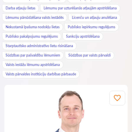
Darba atļauju lietas
Lēmumu par uzturēšanās atļaujām apstrīdēšana
Lēmumu pārsūdzēšana valsts iestādēs
Licenču un atļauju anulēšana
Nekustamā īpašuma nodokļu lietas
Publisko iepirkumu regulējums
Publisko pakalpojumu regulējums
Sankciju apstrīdēšana
Starptautisko administratīvo lietu risināšana
Sūdzības par pašvaldību lēmumiem
Sūdzības par valsts pārvaldi
Valsts iestāžu lēmumu apstrīdēšana
Valsts pārvaldes institūciju darbības pārbaude