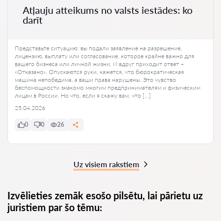
Atļauju atteikums no valsts iestādes: ko
darīt
Представьте ситуацию: вы подали заявление на разрешение,
лицензию, выплату или согласование, которое крайне важно для
вашего бизнеса или личной жизни. И вдруг приходит ответ –
«Отказано». Опускаются руки, кажется, что бюрократическая
машина непобедима, а ваши права нарушены. Это чувство
беспомощности знакомо многим предпринимателям и физическим
лицам в России. Но что, если я скажу вам, что […]
25.04.2026
0
0
26
Uz visiem rakstiem
Izvēlieties zemāk esošo pilsētu, lai pārietu uz
juristiem par šo tēmu: