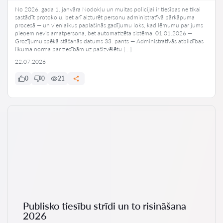
No 2026. gada 1. janvāra Nodokļu un muitas policijai ir tiesības ne tikai
sastādīt protokolu, bet arī aizturēt personu administratīvā pārkāpuma
procesā — un vienlaikus paplašinās gadījumu loks, kad lēmumu par jums
pieņem nevis amatpersona, bet automatizēta sistēma. 01.01.2026 —
Grozījumu spēkā stāšanās datums 33. pants — Administratīvās atbildības
likuma norma par tiesībām uz pašizvēlētu […]
22.07.2026
0
0
21
Publisko tiesību strīdi un to risināšana
2026