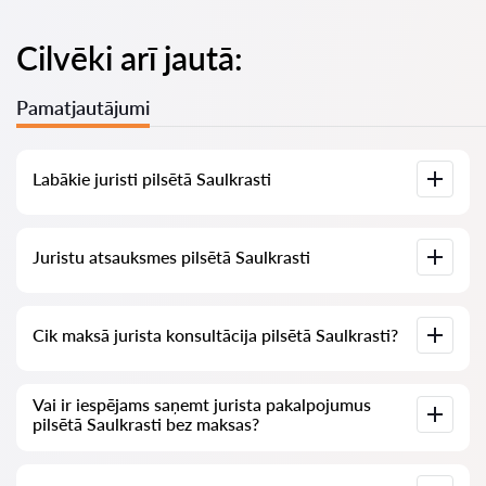
Cilvēki arī jautā:
Pamatjautājumi
Labākie juristi pilsētā Saulkrasti
Mums ir izveidots labāko juristu saraksts pilsētā Saulkrasti ar
Juristu atsauksmes pilsētā Saulkrasti
pilnīgu informāciju: cenas, atsauksmes, tālruņa numurs un
adrese.
Mūsu pakalpojumā ir apkopotas īstas atsauksmes par
Cik maksā jurista konsultācija pilsētā Saulkrasti?
juristiem, mēs neizdzēšam negatīvas atsauksmes un nav
iespēju tās manipulēt.
Juristu konsultācija pilsētā Saulkrasti sākas no 70 EUR un
Vai ir iespējams saņemt jurista pakalpojumus
vairāk (cenas var mainīties atkarībā no jautājuma sarežģītības
pilsētā Saulkrasti bez maksas?
un atbildes formas).
Vispirms formulējiet savu jautājumu skaidri un īsi un mēģiniet