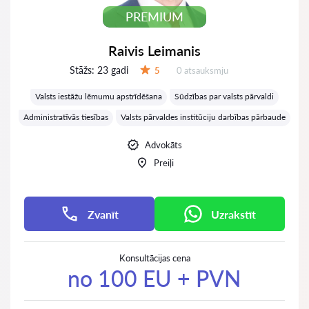
PREMIUM
Raivis Leimanis
Stāžs:
23 gadi
Atsauksmes:
5
0 atsauksmju
Vērtējums:
Valsts iestāžu lēmumu apstrīdēšana
Sūdzības par valsts pārvaldi
Administratīvās tiesības
Valsts pārvaldes institūciju darbības pārbaude
Advokāts
Preiļi
Zvanīt
Uzrakstīt
Konsultācijas cena
no 100 EU + PVN