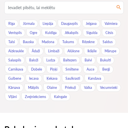
Rīga
Jūrmala
Liepāja
Daugavpils
Jelgava
Valmiera
Ventspils
Ogre
Kuldīga
Jēkabpils
Sigulda
Cēsis
Talsi
Bauska
Madona
Tukums
Rēzekne
Saldus
Aizkraukle
Ādaži
Limbaži
Alūksne
Ikšķile
Mārupe
Salaspils
Baloži
Ludza
Baltezers
Balvi
Bukulti
Carnikava
Dobele
Piņķi
Smiltene
Auce
Berģi
Gulbene
Iecava
Ķekava
Saulkrasti
Kandava
Kārsava
Mālpils
Olaine
Priekuļi
Valka
Vecumnieki
Viļāni
Zvejniekciems
Kalngale