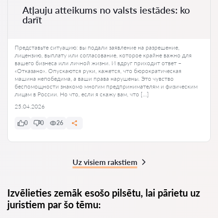
Atļauju atteikums no valsts iestādes: ko
darīt
Представьте ситуацию: вы подали заявление на разрешение,
лицензию, выплату или согласование, которое крайне важно для
вашего бизнеса или личной жизни. И вдруг приходит ответ –
«Отказано». Опускаются руки, кажется, что бюрократическая
машина непобедима, а ваши права нарушены. Это чувство
беспомощности знакомо многим предпринимателям и физическим
лицам в России. Но что, если я скажу вам, что […]
25.04.2026
0
0
26
Uz visiem rakstiem
Izvēlieties zemāk esošo pilsētu, lai pārietu uz
juristiem par šo tēmu: