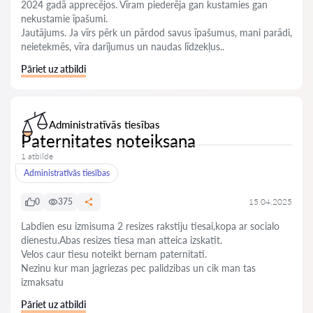
2024 gadā apprecējos. Vīram piederēja gan kustamies gan
nekustamie īpašumi.
Jautājums. Ja vīrs pērk un pārdod savus īpašumus, mani parādi,
neietekmēs, vīra darījumus un naudas līdzekļus..
Pāriet uz atbildi
Administratīvās tiesības
Paternitates noteiksana
1 atbilde
Administratīvās tiesības
0
375
15.04.2025
Labdien esu izmisuma 2 resizes rakstiju tiesai,kopa ar socialo
dienestu.Abas resizes tiesa man atteica izskatit.
Velos caur tiesu noteikt bernam paternitati.
Nezinu kur man jagriezas pec palidzibas un cik man tas
izmaksatu
Pāriet uz atbildi