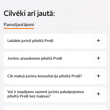
Cilvēki arī jautā:
Pamatjautājumi
Labākie juristi pilsētā Preiļi
Mums ir izveidots labāko juristu saraksts pilsētā Preiļi ar
Juristu atsauksmes pilsētā Preiļi
pilnīgu informāciju: cenas, atsauksmes, tālruņa numurs un
adrese.
Mūsu pakalpojumā ir apkopotas īstas atsauksmes par
Cik maksā jurista konsultācija pilsētā Preiļi?
juristiem, mēs neizdzēšam negatīvas atsauksmes un nav
iespēju tās manipulēt.
Juristu konsultācija pilsētā Preiļi sākas no 70 EUR un vairāk
Vai ir iespējams saņemt jurista pakalpojumus
(cenas var mainīties atkarībā no jautājuma sarežģītības un
pilsētā Preiļi bez maksas?
atbildes formas).
Vispirms formulējiet savu jautājumu skaidri un īsi un mēģiniet