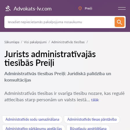
Advokats-lv.com
Preiļi
Sākumlapa
Visi pakalpojumi
Administratīvās tiesības
Jurists administratīvajās
tiesībās Preiļi
Administratīvās tiesības Preiļi: Juridiskā palīdzība un
konsultācijas
Administratīvās tiesības ir svarīga tiesību nozare, kas regulē
attiecības starp personām un valsts iestā...
tālāk
Administratīvās sodu samazināšana
Administratīvās tiesas pārstāvība
Administratīvo pārkāpumu apelācijas
Būvatļauju apstrīdēšana