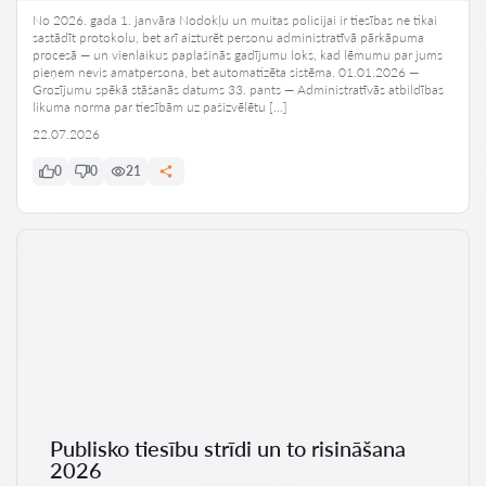
No 2026. gada 1. janvāra Nodokļu un muitas policijai ir tiesības ne tikai
sastādīt protokolu, bet arī aizturēt personu administratīvā pārkāpuma
procesā — un vienlaikus paplašinās gadījumu loks, kad lēmumu par jums
pieņem nevis amatpersona, bet automatizēta sistēma. 01.01.2026 —
Grozījumu spēkā stāšanās datums 33. pants — Administratīvās atbildības
likuma norma par tiesībām uz pašizvēlētu […]
22.07.2026
0
0
21
Publisko tiesību strīdi un to risināšana
2026