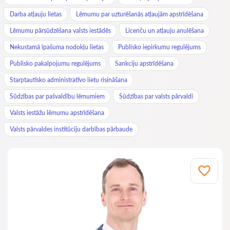
Darba atļauju lietas
Lēmumu par uzturēšanās atļaujām apstrīdēšana
Lēmumu pārsūdzēšana valsts iestādēs
Licenču un atļauju anulēšana
Nekustamā īpašuma nodokļu lietas
Publisko iepirkumu regulējums
Publisko pakalpojumu regulējums
Sankciju apstrīdēšana
Starptautisko administratīvo lietu risināšana
Sūdzības par pašvaldību lēmumiem
Sūdzības par valsts pārvaldi
Valsts iestāžu lēmumu apstrīdēšana
Valsts pārvaldes institūciju darbības pārbaude