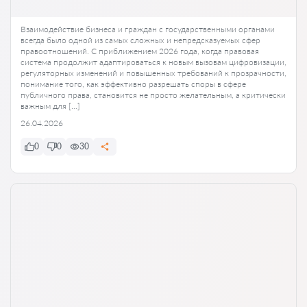
Взаимодействие бизнеса и граждан с государственными органами
всегда было одной из самых сложных и непредсказуемых сфер
правоотношений. С приближением 2026 года, когда правовая
система продолжит адаптироваться к новым вызовам цифровизации,
регуляторных изменений и повышенных требований к прозрачности,
понимание того, как эффективно разрешать споры в сфере
публичного права, становится не просто желательным, а критически
важным для […]
26.04.2026
0
0
30