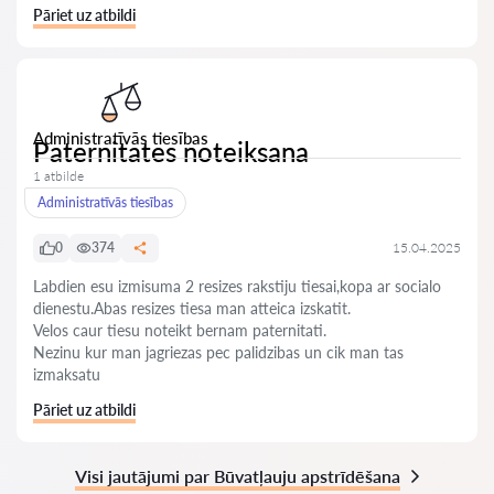
Pāriet uz atbildi
Administratīvās tiesības
Paternitates noteiksana
1 atbilde
Administratīvās tiesības
0
374
15.04.2025
Labdien esu izmisuma 2 resizes rakstiju tiesai,kopa ar socialo
dienestu.Abas resizes tiesa man atteica izskatit.
Velos caur tiesu noteikt bernam paternitati.
Nezinu kur man jagriezas pec palidzibas un cik man tas
izmaksatu
Pāriet uz atbildi
Visi jautājumi par Būvatļauju apstrīdēšana