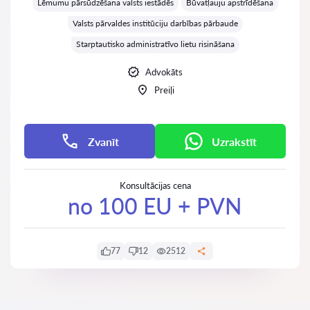
Lēmumu pārsūdzēšana valsts iestādēs
Būvatļauju apstrīdēšana
Valsts pārvaldes institūciju darbības pārbaude
Starptautisko administratīvo lietu risināšana
Advokāts
Preiļi
Zvanīt
Uzrakstīt
Konsultācijas cena
no 100 EU + PVN
77
12
2512