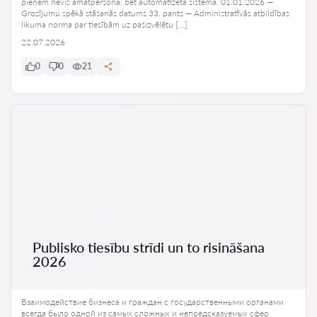
pieņem nevis amatpersona, bet automatizēta sistēma. 01.01.2026 —
Grozījumu spēkā stāšanās datums 33. pants — Administratīvās atbildības
likuma norma par tiesībām uz pašizvēlētu […]
22.07.2026
0
0
21
Publisko tiesību strīdi un to risināšana
2026
Взаимодействие бизнеса и граждан с государственными органами
всегда было одной из самых сложных и непредсказуемых сфер