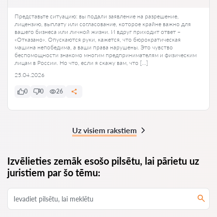
Представьте ситуацию: вы подали заявление на разрешение,
лицензию, выплату или согласование, которое крайне важно для
вашего бизнеса или личной жизни. И вдруг приходит ответ –
«Отказано». Опускаются руки, кажется, что бюрократическая
машина непобедима, а ваши права нарушены. Это чувство
беспомощности знакомо многим предпринимателям и физическим
лицам в России. Но что, если я скажу вам, что […]
25.04.2026
0
0
26
Uz visiem rakstiem
Izvēlieties zemāk esošo pilsētu, lai pārietu uz
juristiem par šo tēmu: