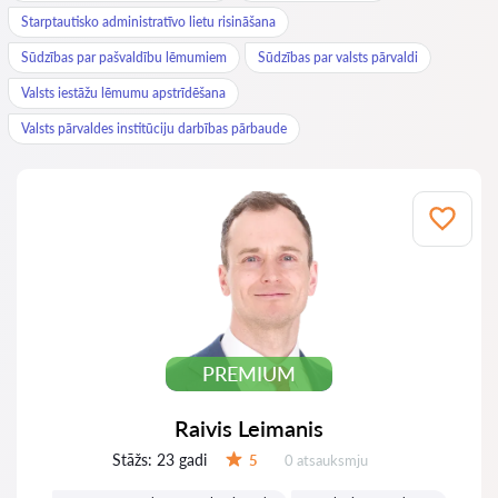
Starptautisko administratīvo lietu risināšana
Sūdzības par pašvaldību lēmumiem
Sūdzības par valsts pārvaldi
Valsts iestāžu lēmumu apstrīdēšana
Valsts pārvaldes institūciju darbības pārbaude
PREMIUM
Raivis Leimanis
Stāžs:
23 gadi
Atsauksmes:
5
0 atsauksmju
Vērtējums: