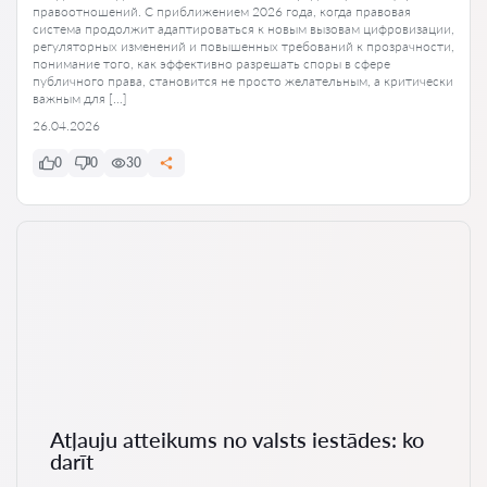
правоотношений. С приближением 2026 года, когда правовая
система продолжит адаптироваться к новым вызовам цифровизации,
регуляторных изменений и повышенных требований к прозрачности,
понимание того, как эффективно разрешать споры в сфере
публичного права, становится не просто желательным, а критически
важным для […]
26.04.2026
0
0
30
Atļauju atteikums no valsts iestādes: ko
darīt