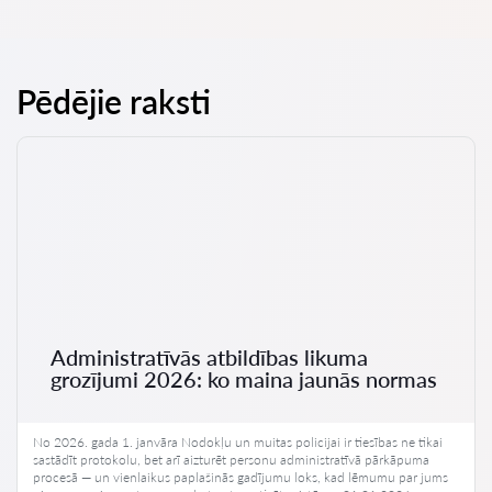
Pēdējie raksti
Administratīvās atbildības likuma
grozījumi 2026: ko maina jaunās normas
No 2026. gada 1. janvāra Nodokļu un muitas policijai ir tiesības ne tikai
sastādīt protokolu, bet arī aizturēt personu administratīvā pārkāpuma
procesā — un vienlaikus paplašinās gadījumu loks, kad lēmumu par jums