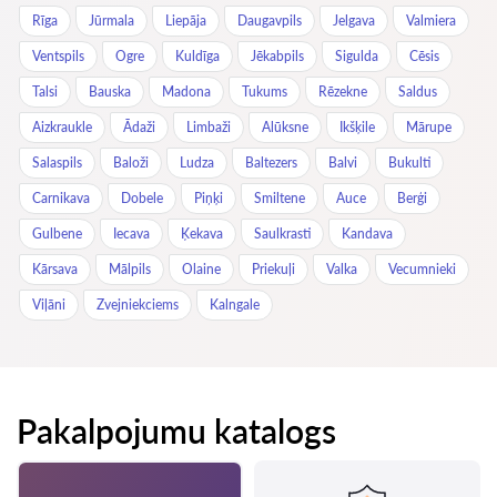
Rīga
Jūrmala
Liepāja
Daugavpils
Jelgava
Valmiera
Ventspils
Ogre
Kuldīga
Jēkabpils
Sigulda
Cēsis
Talsi
Bauska
Madona
Tukums
Rēzekne
Saldus
Aizkraukle
Ādaži
Limbaži
Alūksne
Ikšķile
Mārupe
Salaspils
Baloži
Ludza
Baltezers
Balvi
Bukulti
Carnikava
Dobele
Piņķi
Smiltene
Auce
Berģi
Gulbene
Iecava
Ķekava
Saulkrasti
Kandava
Kārsava
Mālpils
Olaine
Priekuļi
Valka
Vecumnieki
Viļāni
Zvejniekciems
Kalngale
Pakalpojumu katalogs