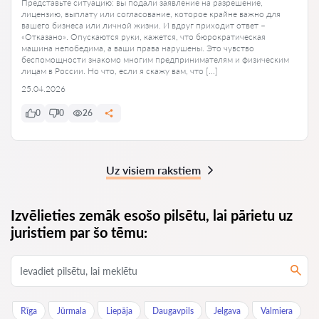
Представьте ситуацию: вы подали заявление на разрешение,
лицензию, выплату или согласование, которое крайне важно для
вашего бизнеса или личной жизни. И вдруг приходит ответ –
«Отказано». Опускаются руки, кажется, что бюрократическая
машина непобедима, а ваши права нарушены. Это чувство
беспомощности знакомо многим предпринимателям и физическим
лицам в России. Но что, если я скажу вам, что […]
25.04.2026
0
0
26
Uz visiem rakstiem
Izvēlieties zemāk esošo pilsētu, lai pārietu uz
juristiem par šo tēmu:
Rīga
Jūrmala
Liepāja
Daugavpils
Jelgava
Valmiera