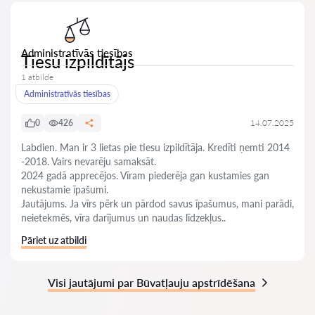
Administratīvās tiesības
Tiesu izpildītājs
1 atbilde
Administratīvās tiesības
0
426
14.07.2025
Labdien. Man ir 3 lietas pie tiesu izpildītāja. Kredīti ņemti 2014
-2018. Vairs nevarēju samaksāt.
2024 gadā apprecējos. Vīram piederēja gan kustamies gan
nekustamie īpašumi.
Jautājums. Ja vīrs pērk un pārdod savus īpašumus, mani parādi,
neietekmēs, vīra darījumus un naudas līdzekļus..
Pāriet uz atbildi
Visi jautājumi par Būvatļauju apstrīdēšana