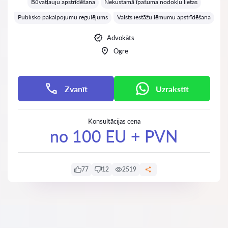
Būvatļauju apstrīdēšana
Nekustamā īpašuma nodokļu lietas
Publisko pakalpojumu regulējums
Valsts iestāžu lēmumu apstrīdēšana
Advokāts
Ogre
Zvanīt
Uzrakstīt
Konsultācijas cena
no 100 EU + PVN
77
12
2519