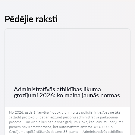
Pēdējie raksti
Administratīvās atbildības likuma
grozījumi 2026: ko maina jaunās normas
No 2026. gada 1. janvāra Nodokļu un muitas policijai ir tiesības ne tikai
sastādīt protokolu, bet arī aizturēt personu administratīvā pārkāpuma
procesā — un vienlaikus paplašinās gadījumu loks, kad lēmumu par jums
pieņem nevis amatpersona, bet automatizēta sistēma. 01.01.2026 —
Grozījumu spēkā stāšanās datums 33. pants — Administratīvās atbildības