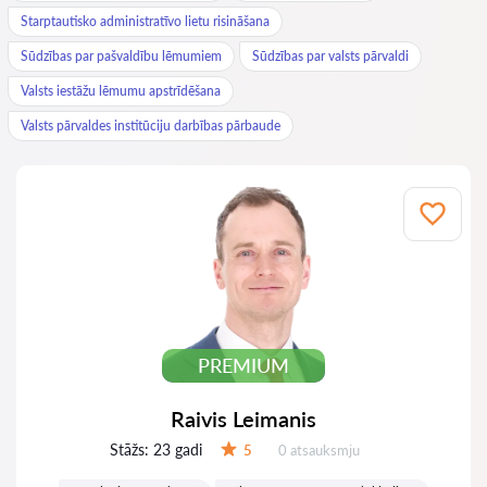
Starptautisko administratīvo lietu risināšana
Sūdzības par pašvaldību lēmumiem
Sūdzības par valsts pārvaldi
Valsts iestāžu lēmumu apstrīdēšana
Valsts pārvaldes institūciju darbības pārbaude
PREMIUM
Raivis Leimanis
Stāžs:
23 gadi
Atsauksmes:
5
0 atsauksmju
Vērtējums: