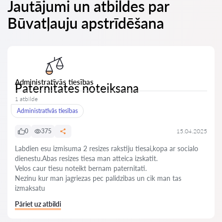
Jautājumi un atbildes par
Būvatļauju apstrīdēšana
Administratīvās tiesības
Paternitates noteiksana
1 atbilde
Administratīvās tiesības
0
375
15.04.2025
Labdien esu izmisuma 2 resizes rakstiju tiesai,kopa ar socialo
dienestu.Abas resizes tiesa man atteica izskatit.
Velos caur tiesu noteikt bernam paternitati.
Nezinu kur man jagriezas pec palidzibas un cik man tas
izmaksatu
Pāriet uz atbildi