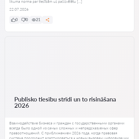
likuma norma par tiesībām uz pašizvēlētu […]
22.07.2026
0
0
21
Publisko tiesību strīdi un to risināšana
2026
Взаимодействие бизнеса и граждан с государственными органами
всегда было одной из самых сложных и непредсказуемых сфер
правоотношений. С приближением 2026 года, когда правовая
система продолжит адаптироваться к новым вызовам цифровизации,