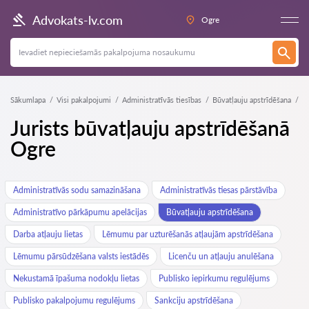
Advokats-lv.com
Ogre
Sākumlapa
Visi pakalpojumi
Administratīvās tiesības
Būvatļauju apstrīdēšana
Jurists būvatļauju apstrīdēšanā
Ogre
Administratīvās sodu samazināšana
Administratīvās tiesas pārstāvība
Administratīvo pārkāpumu apelācijas
Būvatļauju apstrīdēšana
Darba atļauju lietas
Lēmumu par uzturēšanās atļaujām apstrīdēšana
Lēmumu pārsūdzēšana valsts iestādēs
Licenču un atļauju anulēšana
Nekustamā īpašuma nodokļu lietas
Publisko iepirkumu regulējums
Publisko pakalpojumu regulējums
Sankciju apstrīdēšana