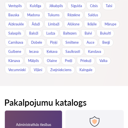
Ventspils
Kuldīga
Jēkabpils
Sigulda
Cēsis
Talsi
Bauska
Madona
Tukums
Rēzekne
Saldus
Aizkraukle
Ādaži
Limbaži
Alūksne
Ikšķile
Mārupe
Salaspils
Baloži
Ludza
Baltezers
Balvi
Bukulti
Carnikava
Dobele
Piņķi
Smiltene
Auce
Berģi
Gulbene
Iecava
Ķekava
Saulkrasti
Kandava
Kārsava
Mālpils
Olaine
Preiļi
Priekuļi
Valka
Vecumnieki
Viļāni
Zvejniekciems
Kalngale
Pakalpojumu katalogs
Administratīvās tiesības