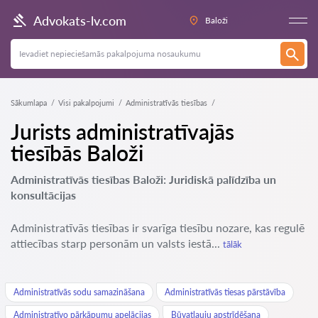
Advokats-lv.com
Baloži
Sākumlapa
Visi pakalpojumi
Administratīvās tiesības
Jurists administratīvajās
tiesībās Baloži
Administratīvās tiesības Baloži: Juridiskā palīdzība un
konsultācijas
Administratīvās tiesības ir svarīga tiesību nozare, kas regulē
attiecības starp personām un valsts iestā...
tālāk
Administratīvās sodu samazināšana
Administratīvās tiesas pārstāvība
Administratīvo pārkāpumu apelācijas
Būvatļauju apstrīdēšana