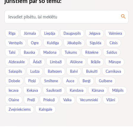
juristiem par šo tēmu:
Rīga
Jūrmala
Liepāja
Daugavpils
Jelgava
Valmiera
Ventspils
Ogre
Kuldīga
Jēkabpils
Sigulda
Cēsis
Talsi
Bauska
Madona
Tukums
Rēzekne
Saldus
Aizkraukle
Ādaži
Limbaži
Alūksne
Ikšķile
Mārupe
Salaspils
Ludza
Baltezers
Balvi
Bukulti
Carnikava
Dobele
Piņķi
Smiltene
Auce
Berģi
Gulbene
Iecava
Ķekava
Saulkrasti
Kandava
Kārsava
Mālpils
Olaine
Preiļi
Priekuļi
Valka
Vecumnieki
Viļāni
Zvejniekciems
Kalngale