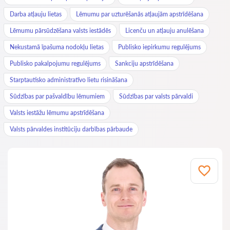
Darba atļauju lietas
Lēmumu par uzturēšanās atļaujām apstrīdēšana
Lēmumu pārsūdzēšana valsts iestādēs
Licenču un atļauju anulēšana
Nekustamā īpašuma nodokļu lietas
Publisko iepirkumu regulējums
Publisko pakalpojumu regulējums
Sankciju apstrīdēšana
Starptautisko administratīvo lietu risināšana
Sūdzības par pašvaldību lēmumiem
Sūdzības par valsts pārvaldi
Valsts iestāžu lēmumu apstrīdēšana
Valsts pārvaldes institūciju darbības pārbaude