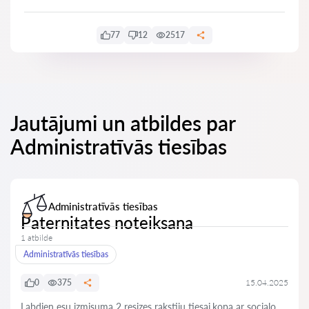
77
12
2517
Jautājumi un atbildes par
Administratīvās tiesības
Administratīvās tiesības
Paternitates noteiksana
1 atbilde
Administratīvās tiesības
0
375
15.04.2025
Labdien esu izmisuma 2 resizes rakstiju tiesai,kopa ar socialo