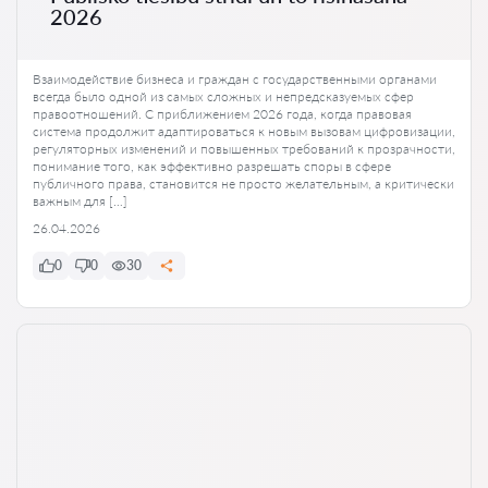
2026
Взаимодействие бизнеса и граждан с государственными органами
всегда было одной из самых сложных и непредсказуемых сфер
правоотношений. С приближением 2026 года, когда правовая
система продолжит адаптироваться к новым вызовам цифровизации,
регуляторных изменений и повышенных требований к прозрачности,
понимание того, как эффективно разрешать споры в сфере
публичного права, становится не просто желательным, а критически
важным для […]
26.04.2026
0
0
30