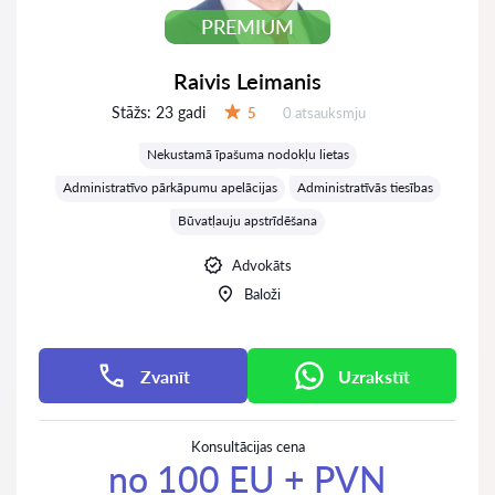
PREMIUM
Raivis Leimanis
Stāžs:
23 gadi
Atsauksmes:
5
0 atsauksmju
Vērtējums:
Nekustamā īpašuma nodokļu lietas
Administratīvo pārkāpumu apelācijas
Administratīvās tiesības
Būvatļauju apstrīdēšana
Advokāts
Baloži
Zvanīt
Uzrakstīt
Konsultācijas cena
no 100 EU + PVN