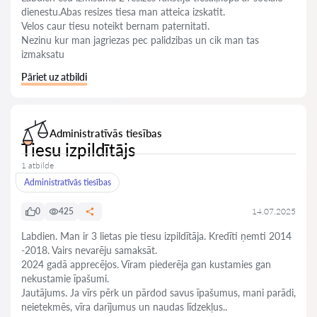
dienestu.Abas resizes tiesa man atteica izskatit.
Velos caur tiesu noteikt bernam paternitati.
Nezinu kur man jagriezas pec palidzibas un cik man tas
izmaksatu
Pāriet uz atbildi
Administratīvās tiesības
Tiesu izpildītājs
1 atbilde
Administratīvās tiesības
0
425
14.07.2025
Labdien. Man ir 3 lietas pie tiesu izpildītāja. Kredīti ņemti 2014
-2018. Vairs nevarēju samaksāt.
2024 gadā apprecējos. Vīram piederēja gan kustamies gan
nekustamie īpašumi.
Jautājums. Ja vīrs pērk un pārdod savus īpašumus, mani parādi,
neietekmēs, vīra darījumus un naudas līdzekļus..