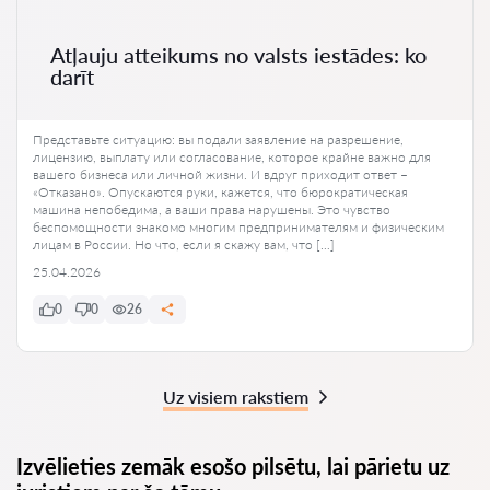
Atļauju atteikums no valsts iestādes: ko
darīt
Представьте ситуацию: вы подали заявление на разрешение,
лицензию, выплату или согласование, которое крайне важно для
вашего бизнеса или личной жизни. И вдруг приходит ответ –
«Отказано». Опускаются руки, кажется, что бюрократическая
машина непобедима, а ваши права нарушены. Это чувство
беспомощности знакомо многим предпринимателям и физическим
лицам в России. Но что, если я скажу вам, что […]
25.04.2026
0
0
26
Uz visiem rakstiem
Izvēlieties zemāk esošo pilsētu, lai pārietu uz