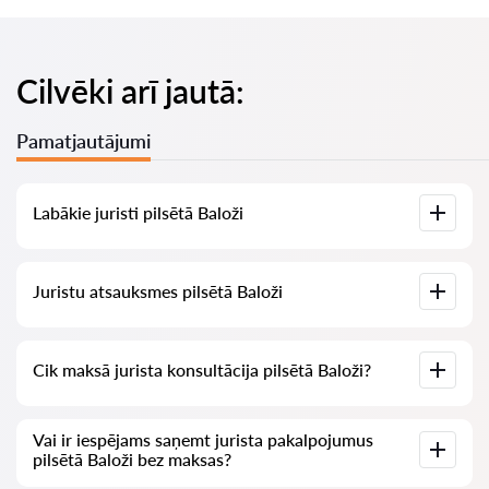
Cilvēki arī jautā:
Pamatjautājumi
Labākie juristi pilsētā Baloži
Mums ir izveidots labāko juristu saraksts pilsētā Baloži ar
Juristu atsauksmes pilsētā Baloži
pilnīgu informāciju: cenas, atsauksmes, tālruņa numurs un
adrese.
Mūsu pakalpojumā ir apkopotas īstas atsauksmes par
Cik maksā jurista konsultācija pilsētā Baloži?
juristiem, mēs neizdzēšam negatīvas atsauksmes un nav
iespēju tās manipulēt.
Juristu konsultācija pilsētā Baloži sākas no 70 EUR un vairāk
Vai ir iespējams saņemt jurista pakalpojumus
(cenas var mainīties atkarībā no jautājuma sarežģītības un
pilsētā Baloži bez maksas?
atbildes formas).