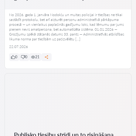
No 2026. gada 1. janvāra Nodokļu un muitas policijai ir tiesības ne tikai
sastādīt protokolu, bet arī aizturēt personu administratīvā pārkāpuma
procesā — un vienlaikus paplašinās gadījumu loks, kad lēmumu par jums
pieņem nevis amatpersona, bet automatizēta sistēma. 01.01.2026 —
Grozījumu spēkā stāšanās datums 33. pants — Administratīvās atbildības
likuma norma par tiesībām uz pašizvēlētu […]
22.07.2026
0
0
21
Publisko tiesību strīdi un to risināšana