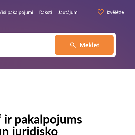
Visi pakalpojumi
Raksti
Jautājumi
Izvēlētie
Meklēt
 ir pakalpojums
un juridisko