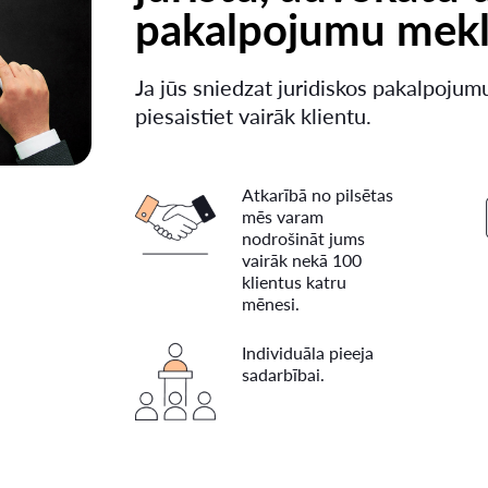
pakalpojumu mekl
Ja jūs sniedzat juridiskos pakalpojumu
piesaistiet vairāk klientu.
Atkarībā no pilsētas
mēs varam
nodrošināt jums
vairāk nekā 100
klientus katru
mēnesi.
Individuāla pieeja
sadarbībai.