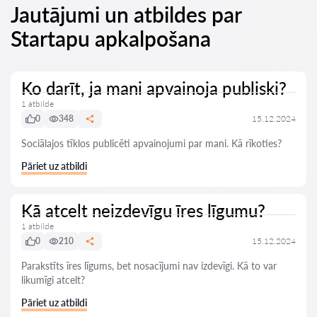
Jautājumi un atbildes par
Startapu apkalpošana
Ko darīt, ja mani apvainoja publiski?
1 atbilde
0
348
15.12.2024
Sociālajos tīklos publicēti apvainojumi par mani. Kā rīkoties?
Pāriet uz atbildi
Kā atcelt neizdevīgu īres līgumu?
1 atbilde
0
210
15.12.2024
Parakstīts īres līgums, bet nosacījumi nav izdevīgi. Kā to var
likumīgi atcelt?
Pāriet uz atbildi