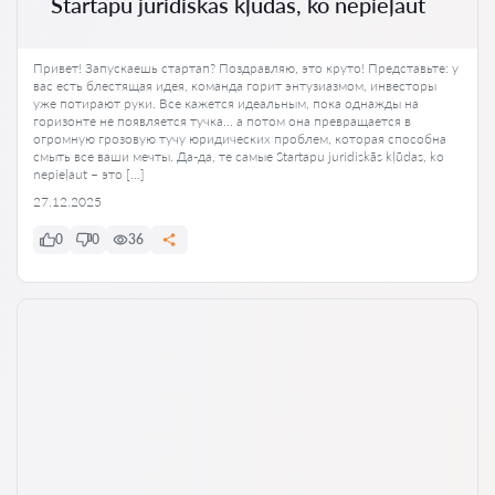
Startapu juridiskās kļūdas, ko nepieļaut
Привет! Запускаешь стартап? Поздравляю, это круто! Представьте: у
вас есть блестящая идея, команда горит энтузиазмом, инвесторы
уже потирают руки. Все кажется идеальным, пока однажды на
горизонте не появляется тучка… а потом она превращается в
огромную грозовую тучу юридических проблем, которая способна
смыть все ваши мечты. Да-да, те самые Startapu juridiskās kļūdas, ko
nepieļaut – это […]
27.12.2025
0
0
36