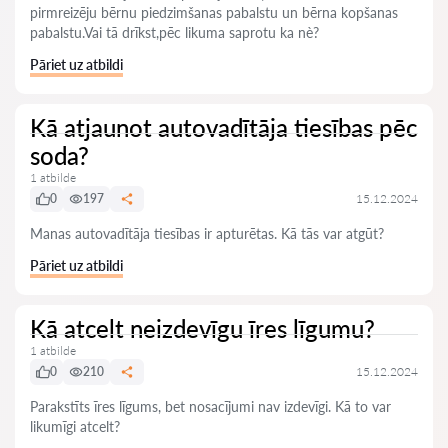
pirmreizēju bērnu piedzimšanas pabalstu un bērna kopšanas
pabalstu.Vai tā drīkst,pēc likuma saprotu ka nè?
Pāriet uz atbildi
Kā atjaunot autovadītāja tiesības pēc
soda?
1 atbilde
0
197
15.12.2024
Manas autovadītāja tiesības ir apturētas. Kā tās var atgūt?
Pāriet uz atbildi
Kā atcelt neizdevīgu īres līgumu?
1 atbilde
0
210
15.12.2024
Parakstīts īres līgums, bet nosacījumi nav izdevīgi. Kā to var
likumīgi atcelt?