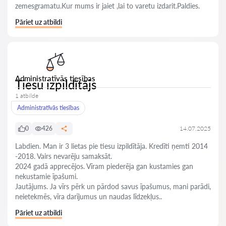
zemesgramatu.Kur mums ir jaiet ,lai to varetu izdarit.Paldies.
Pāriet uz atbildi
Administratīvās tiesības
Tiesu izpildītājs
1 atbilde
Administratīvās tiesības
0
426
14.07.2025
Labdien. Man ir 3 lietas pie tiesu izpildītāja. Kredīti ņemti 2014
-2018. Vairs nevarēju samaksāt.
2024 gadā apprecējos. Vīram piederēja gan kustamies gan
nekustamie īpašumi.
Jautājums. Ja vīrs pērk un pārdod savus īpašumus, mani parādi,
neietekmēs, vīra darījumus un naudas līdzekļus..
Pāriet uz atbildi