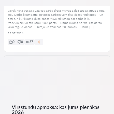
Vairāk nekā trešdaļa Latvijas darba tirgus vismaz daļēji strādā ārpus biroja,
taču Darba likums attālinātajam darbam veltī tikai dažas rindkopas — un
tieši tur, kur likums klusē, rodas visvairāk strīdu par darba laiku,
izdevumiem un atlaišanu. 130. pants — Darba likuma norma, kas darba
laiku regulē vienādi — birojā un attālināti 20. punkts — Darba […]
22.07.2026
0
0
37
Virsstundu apmaksa: kas jums pienākas
2026