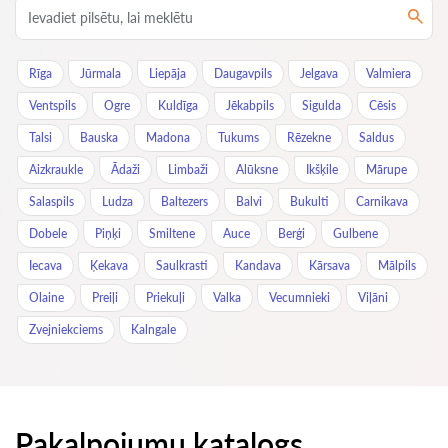
Rīga
Jūrmala
Liepāja
Daugavpils
Jelgava
Valmiera
Ventspils
Ogre
Kuldīga
Jēkabpils
Sigulda
Cēsis
Talsi
Bauska
Madona
Tukums
Rēzekne
Saldus
Aizkraukle
Ādaži
Limbaži
Alūksne
Ikšķile
Mārupe
Salaspils
Ludza
Baltezers
Balvi
Bukulti
Carnikava
Dobele
Piņķi
Smiltene
Auce
Berģi
Gulbene
Iecava
Ķekava
Saulkrasti
Kandava
Kārsava
Mālpils
Olaine
Preiļi
Priekuļi
Valka
Vecumnieki
Viļāni
Zvejniekciems
Kalngale
Pakalpojumu katalogs