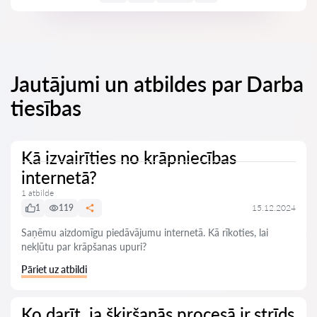
Jautājumi un atbildes par Darba
tiesības
Kā izvairīties no krāpniecības
internetā?
1 atbilde
1
119
15.12.2024
Saņēmu aizdomīgu piedāvājumu internetā. Kā rīkoties, lai
nekļūtu par krāpšanas upuri?
Pāriet uz atbildi
Ko darīt, ja šķiršanās procesā ir strīds