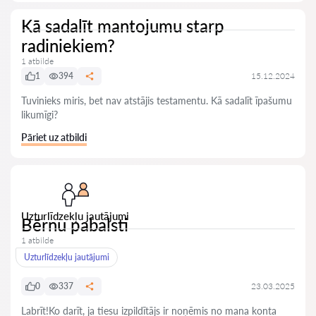
Kā sadalīt mantojumu starp
radiniekiem?
1 atbilde
1
394
15.12.2024
Tuvinieks miris, bet nav atstājis testamentu. Kā sadalīt īpašumu
likumīgi?
Pāriet uz atbildi
Uzturlīdzekļu jautājumi
Bērnu pabalsti
1 atbilde
Uzturlīdzekļu jautājumi
0
337
23.03.2025
Labrīt!Ko darīt, ja tiesu izpildītājs ir noņēmis no mana konta