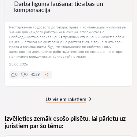
Darba līguma laušana: tiesības un
kompensācija
Расторжение трудового договора: права и компенсации – ключевые
знания для каждого работника в России. Столкнуться с
необходимостью прекращения трудовых отношений может любой
из нас, и в такой момент важно не растеряться, а точно знать свои
права и возможности. Будь то увольнение по собственному
желанию, по инициативе работодателя или по соглашению сторон,
понимание юридических тонкостей поможет […]
23.05.2026
0
0
29
Uz visiem rakstiem
Izvēlieties zemāk esošo pilsētu, lai pārietu uz
juristiem par šo tēmu: