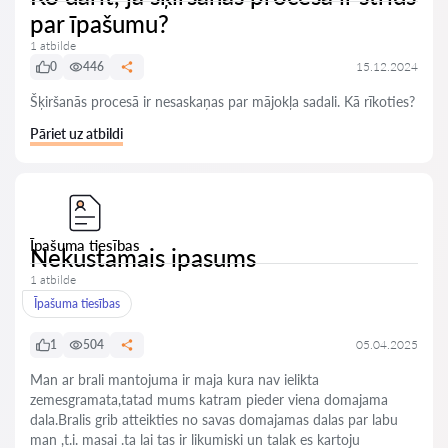
par īpašumu?
1 atbilde
0
446
15.12.2024
Šķiršanās procesā ir nesaskaņas par mājokļa sadali. Kā rīkoties?
Pāriet uz atbildi
Īpašuma tiesības
Nekustamais ipasums
1 atbilde
Īpašuma tiesības
1
504
05.04.2025
Man ar brali mantojuma ir maja kura nav ielikta
zemesgramata,tatad mums katram pieder viena domajama
dala.Bralis grib atteikties no savas domajamas dalas par labu
man ,t.i. masai .ta lai tas ir likumiski un talak es kartoju