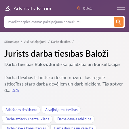
Advokats-lv.com
Baloži
Sākumlapa
Visi pakalpojumi
Darba tiesības
Jurists darba tiesībās Baloži
Darba tiesības Baloži: Juridiskā palīdzība un konsultācijas
Darba tiesības ir būtiska tiesību nozare, kas regulē
attiecības starp darba devējiem un darbiniekiem. Tās aptver
d...
tālāk
Atlaišanas tiesiskums
Atvaļinājumu tiesības
Darba attiecību pārtraukšana
Darba devēja atbildība
Darba devēja konsultācijas
Darba drošība un veselība