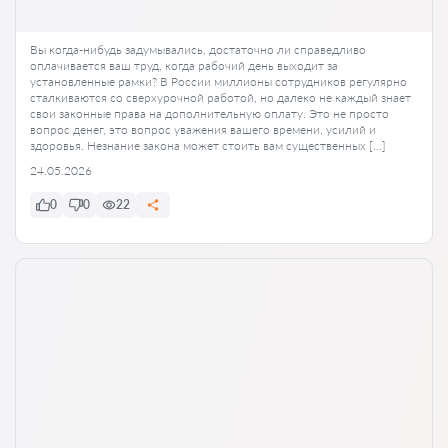
Вы когда-нибудь задумывались, достаточно ли справедливо
оплачивается ваш труд, когда рабочий день выходит за
установленные рамки? В России миллионы сотрудников регулярно
сталкиваются со сверхурочной работой, но далеко не каждый знает
свои законные права на дополнительную оплату. Это не просто
вопрос денег, это вопрос уважения вашего времени, усилий и
здоровья. Незнание закона может стоить вам существенных […]
24.05.2026
0
0
22