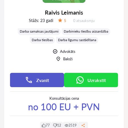
Raivis Leimanis
Stāžs:
23 gadi
Atsauksmes:
5
0 atsauksmju
Vērtējums:
Darba samaksas jautājumi
Darbinieku tiesību aizsardzība
Darba tiesības
Darba līgumu sastādīšana
Advokāts
Baloži
Zvanīt
Uzrakstīt
Konsultācijas cena
no 100 EU + PVN
77
12
2519