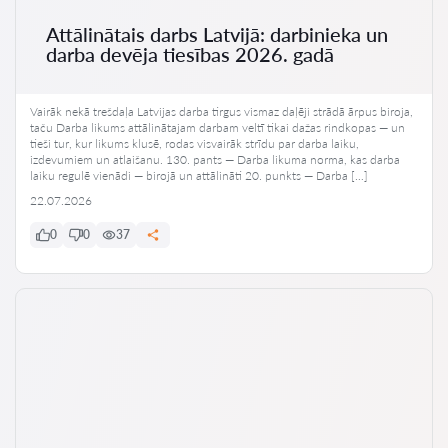
Attālinātais darbs Latvijā: darbinieka un
darba devēja tiesības 2026. gadā
Vairāk nekā trešdaļa Latvijas darba tirgus vismaz daļēji strādā ārpus biroja,
taču Darba likums attālinātajam darbam veltī tikai dažas rindkopas — un
tieši tur, kur likums klusē, rodas visvairāk strīdu par darba laiku,
izdevumiem un atlaišanu. 130. pants — Darba likuma norma, kas darba
laiku regulē vienādi — birojā un attālināti 20. punkts — Darba […]
22.07.2026
0
0
37