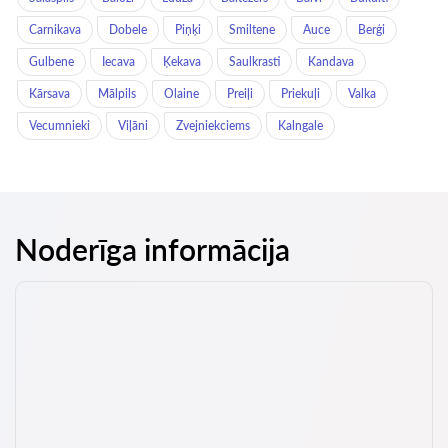
Carnikava
Dobele
Piņķi
Smiltene
Auce
Berģi
Gulbene
Iecava
Ķekava
Saulkrasti
Kandava
Kārsava
Mālpils
Olaine
Preiļi
Priekuļi
Valka
Vecumnieki
Viļāni
Zvejniekciems
Kalngale
Noderīga informācija