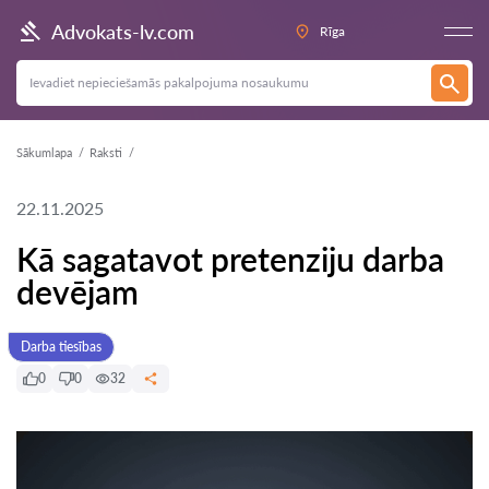
Advokats-lv.com
Rīga
Sākumlapa
Raksti
22.11.2025
Kā sagatavot pretenziju darba
devējam
Darba tiesības
0
0
32