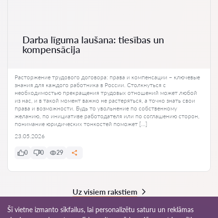
Darba līguma laušana: tiesības un
kompensācija
Расторжение трудового договора: права и компенсации – ключевые
знания для каждого работника в России. Столкнуться с
необходимостью прекращения трудовых отношений может любой
из нас, и в такой момент важно не растеряться, а точно знать свои
права и возможности. Будь то увольнение по собственному
желанию, по инициативе работодателя или по соглашению сторон,
понимание юридических тонкостей поможет […]
23.05.2026
0
0
29
Uz visiem rakstiem
Šī vietne izmanto sīkfailus, lai personalizētu saturu un reklāmas