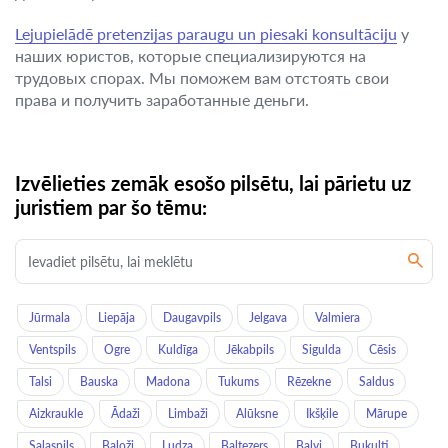
Lejupielādē pretenzijas paraugu un piesaki konsultāciju
у
наших юристов, которые специализируются на
трудовых спорах. Мы поможем вам отстоять свои
права и получить заработанные деньги.
Izvēlieties zemāk esošo pilsētu, lai pārietu uz
juristiem par šo tēmu:
Jūrmala
Liepāja
Daugavpils
Jelgava
Valmiera
Ventspils
Ogre
Kuldīga
Jēkabpils
Sigulda
Cēsis
Talsi
Bauska
Madona
Tukums
Rēzekne
Saldus
Aizkraukle
Ādaži
Limbaži
Alūksne
Ikšķile
Mārupe
Salaspils
Baloži
Ludza
Baltezers
Balvi
Bukulti