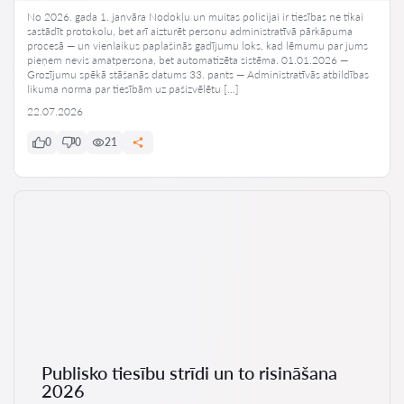
No 2026. gada 1. janvāra Nodokļu un muitas policijai ir tiesības ne tikai
sastādīt protokolu, bet arī aizturēt personu administratīvā pārkāpuma
procesā — un vienlaikus paplašinās gadījumu loks, kad lēmumu par jums
pieņem nevis amatpersona, bet automatizēta sistēma. 01.01.2026 —
Grozījumu spēkā stāšanās datums 33. pants — Administratīvās atbildības
likuma norma par tiesībām uz pašizvēlētu […]
22.07.2026
0
0
21
Publisko tiesību strīdi un to risināšana
2026