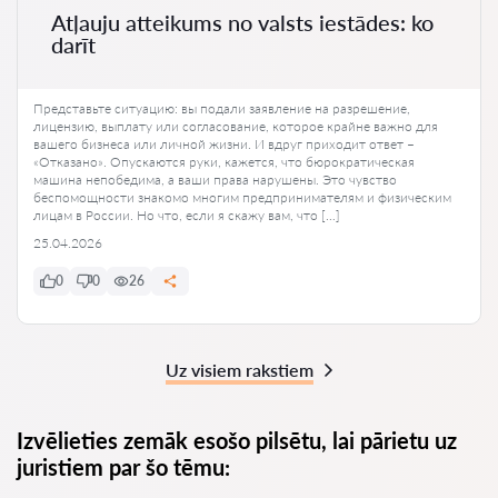
Atļauju atteikums no valsts iestādes: ko
darīt
Представьте ситуацию: вы подали заявление на разрешение,
лицензию, выплату или согласование, которое крайне важно для
вашего бизнеса или личной жизни. И вдруг приходит ответ –
«Отказано». Опускаются руки, кажется, что бюрократическая
машина непобедима, а ваши права нарушены. Это чувство
беспомощности знакомо многим предпринимателям и физическим
лицам в России. Но что, если я скажу вам, что […]
25.04.2026
0
0
26
Uz visiem rakstiem
Izvēlieties zemāk esošo pilsētu, lai pārietu uz
juristiem par šo tēmu: