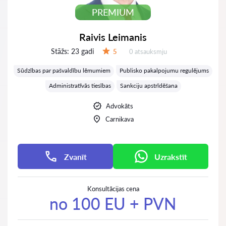
PREMIUM
Raivis Leimanis
Stāžs:
23 gadi
Atsauksmes:
5
0 atsauksmju
Vērtējums:
Sūdzības par pašvaldību lēmumiem
Publisko pakalpojumu regulējums
Administratīvās tiesības
Sankciju apstrīdēšana
Advokāts
Carnikava
Zvanīt
Uzrakstīt
Konsultācijas cena
no 100 EU + PVN