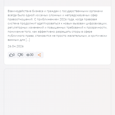
Взаимодействие бизнеса и граждан с государственными органами
всегда было одной из самых сложных и непредсказуемых сфер
правоотношений. С приближением 2026 года, когда правовая
система продолжит адаптироваться к новым вызовам цифровизации,
регуляторных изменений и повышенных требований к прозрачности,
понимание того, как эффективно разрешать споры в сфере
публичного права, становится не просто желательным, а критически
важным для […]
26.04.2026
0
0
30