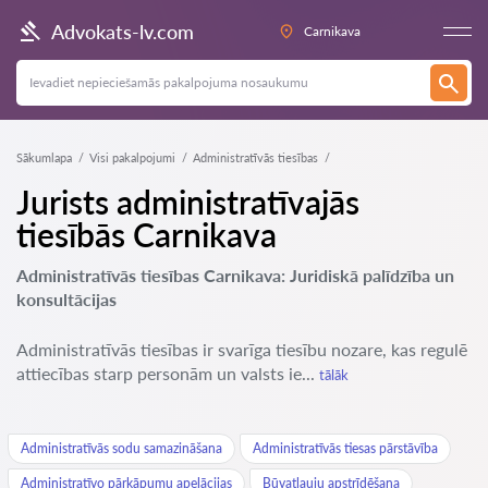
Advokats-lv.com
Carnikava
Sākumlapa
Visi pakalpojumi
Administratīvās tiesības
Jurists administratīvajās
tiesībās Carnikava
Administratīvās tiesības Carnikava: Juridiskā palīdzība un
konsultācijas
Administratīvās tiesības ir svarīga tiesību nozare, kas regulē
attiecības starp personām un valsts ie...
tālāk
Administratīvās sodu samazināšana
Administratīvās tiesas pārstāvība
Administratīvo pārkāpumu apelācijas
Būvatļauju apstrīdēšana