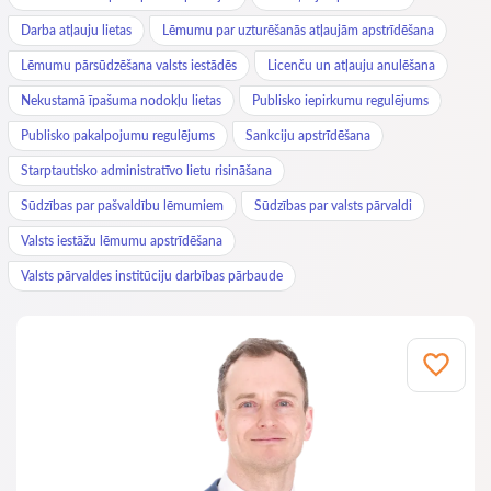
Darba atļauju lietas
Lēmumu par uzturēšanās atļaujām apstrīdēšana
Lēmumu pārsūdzēšana valsts iestādēs
Licenču un atļauju anulēšana
Nekustamā īpašuma nodokļu lietas
Publisko iepirkumu regulējums
Publisko pakalpojumu regulējums
Sankciju apstrīdēšana
Starptautisko administratīvo lietu risināšana
Sūdzības par pašvaldību lēmumiem
Sūdzības par valsts pārvaldi
Valsts iestāžu lēmumu apstrīdēšana
Valsts pārvaldes institūciju darbības pārbaude