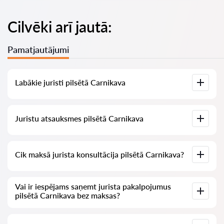
Cilvēki arī jautā:
Pamatjautājumi
Labākie juristi pilsētā Carnikava
Mums ir izveidots labāko juristu saraksts pilsētā Carnikava ar
Juristu atsauksmes pilsētā Carnikava
pilnīgu informāciju: cenas, atsauksmes, tālruņa numurs un
adrese.
Mūsu pakalpojumā ir apkopotas īstas atsauksmes par
Cik maksā jurista konsultācija pilsētā Carnikava?
juristiem, mēs neizdzēšam negatīvas atsauksmes un nav
iespēju tās manipulēt.
Juristu konsultācija pilsētā Carnikava sākas no 70 EUR un
Vai ir iespējams saņemt jurista pakalpojumus
vairāk (cenas var mainīties atkarībā no jautājuma sarežģītības
pilsētā Carnikava bez maksas?
un atbildes formas).
Vispirms formulējiet savu jautājumu skaidri un īsi un mēģiniet