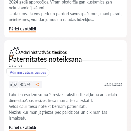
2024 gadā apprecējos. Vīram piederēja gan kustamies gan
nekustamie īpašumi.
Jautājums. Ja vīrs pērk un pārdod savus īpašumus, mani parādi,
neietekmēs, vīra darījumus un naudas līdzekļus..
Pāriet uz atbildi
Administratīvās tiesības
Paternitates noteiksana
1 atbilde
Administratīvās tiesības
0
374
15.04.2025
Labdien esu izmisuma 2 resizes rakstiju tiesai,kopa ar socialo
dienestu.Abas resizes tiesa man atteica izskatit.
Velos caur tiesu noteikt bernam paternitati.
Nezinu kur man jagriezas pec palidzibas un cik man tas
izmaksatu
Pāriet uz atbildi