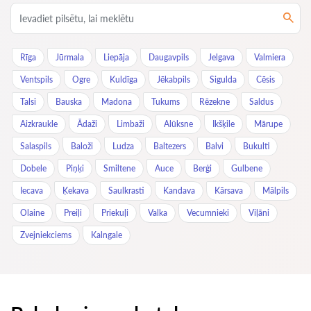
Rīga
Jūrmala
Liepāja
Daugavpils
Jelgava
Valmiera
Ventspils
Ogre
Kuldīga
Jēkabpils
Sigulda
Cēsis
Talsi
Bauska
Madona
Tukums
Rēzekne
Saldus
Aizkraukle
Ādaži
Limbaži
Alūksne
Ikšķile
Mārupe
Salaspils
Baloži
Ludza
Baltezers
Balvi
Bukulti
Dobele
Piņķi
Smiltene
Auce
Berģi
Gulbene
Iecava
Ķekava
Saulkrasti
Kandava
Kārsava
Mālpils
Olaine
Preiļi
Priekuļi
Valka
Vecumnieki
Viļāni
Zvejniekciems
Kalngale