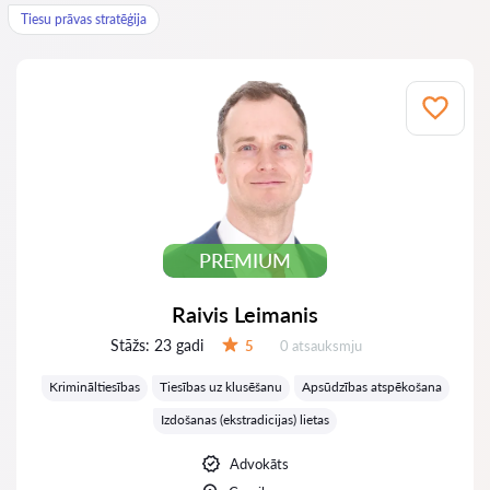
Tiesu prāvas stratēģija
PREMIUM
Raivis Leimanis
Stāžs:
23 gadi
Atsauksmes:
5
0 atsauksmju
Vērtējums:
Krimināltiesības
Tiesības uz klusēšanu
Apsūdzības atspēkošana
Izdošanas (ekstradicijas) lietas
Advokāts