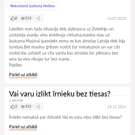
Nekustamā īpašuma tiesības
0
314
14.07.2025
Labdien man tada situacija dels aizbrauca uz Zviedriju un
uzstaisija avariju vinu iesidinaja cietuma,masina stau uz
laukuma.Masinai ipasnieks esmu es kas atrodas Latvija dels bija
turetais.Bet masinu gribam nodot tur metaluznos un var cits
nodot.Var uztaisit uz cita varda kas atrodas tur pilnvaru bez
vina lai vins rikojas tur bez manis .
Paldies
Pāriet uz atbildi
Vai varu izlikt īrnieku bez tiesas?
1 atbilde
3
392
15.12.2024
Īrnieks nemaksā par dzīvokli. Vai es varu viņu izlikt bez tiesas?
Pāriet uz atbildi