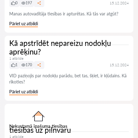
0
197
15.12.2024
Manas autovadītāja tiesības ir apturētas. Kā tās var atgūt?
Pāriet uz atbildi
Kā apstrīdēt nepareizu nodokļu
aprēķinu?
1 atbilde
1
170
15.12.2024
VID paziņojis par nodokļu parādu, bet tas, šķiet, ir kļūdains. Kā
rīkoties?
Pāriet uz atbildi
Nekustamā īpašuma tiesības
tiesibas uz pilnvaru
1 atbilde