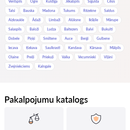
Ventspils
Ogre
Kuldīga
Jēkabpils
Sigulda
Cēsis
Talsi
Bauska
Madona
Tukums
Rēzekne
Saldus
Aizkraukle
Ādaži
Limbaži
Alūksne
Ikšķile
Mārupe
Salaspils
Baloži
Ludza
Baltezers
Balvi
Bukulti
Dobele
Piņķi
Smiltene
Auce
Berģi
Gulbene
Iecava
Ķekava
Saulkrasti
Kandava
Kārsava
Mālpils
Olaine
Preiļi
Priekuļi
Valka
Vecumnieki
Viļāni
Zvejniekciems
Kalngale
Pakalpojumu katalogs