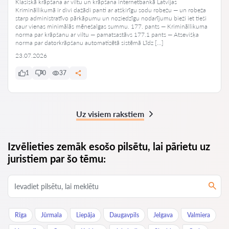
Klasiskā krāpšana ar viltu un krāpšana internetbankā Latvijas
Krimināllikumā ir divi dažādi panti ar atšķirīgu sodu robežu — un robeža
starp administratīvo pārkāpumu un noziedzīgu nodarījumu bieži iet tieši
caur vienas minimālās mēnešalgas summu. 177. pants — Krimināllikuma
norma par krāpšanu ar viltu — pamatsastāvs 177.1 pants — Atsevišķa
norma par datorkrāpšanu automatizētā sistēmā Līdz […]
23.07.2026
1
0
37
Uz visiem rakstiem
Izvēlieties zemāk esošo pilsētu, lai pārietu uz
juristiem par šo tēmu:
Rīga
Jūrmala
Liepāja
Daugavpils
Jelgava
Valmiera