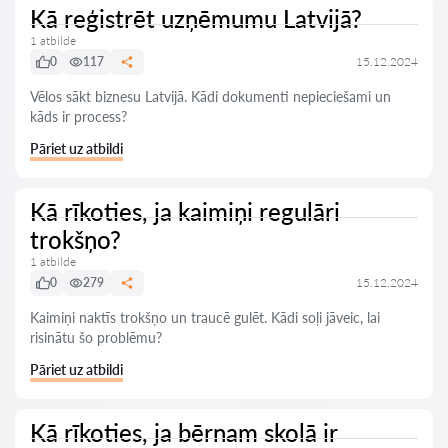
Kā reģistrēt uzņēmumu Latvijā?
1 atbilde
0
117
15.12.2024
Vēlos sākt biznesu Latvijā. Kādi dokumenti nepieciešami un
kāds ir process?
Pāriet uz atbildi
Kā rīkoties, ja kaimiņi regulāri
trokšņo?
1 atbilde
0
279
15.12.2024
Kaimiņi naktīs trokšņo un traucē gulēt. Kādi soļi jāveic, lai
risinātu šo problēmu?
Pāriet uz atbildi
Kā rīkoties, ja bērnam skolā ir