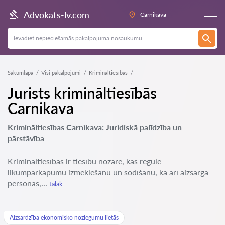
Advokats-lv.com
Carnikava
Sākumlapa
Visi pakalpojumi
Krimināltiesības
Jurists krimināltiesībās
Carnikava
Krimināltiesības Carnikava: Juridiskā palīdzība un
pārstāvība
Krimināltiesības ir tiesību nozare, kas regulē
likumpārkāpumu izmeklēšanu un sodīšanu, kā arī aizsargā
personas,...
tālāk
Aizsardzība ekonomisko noziegumu lietās