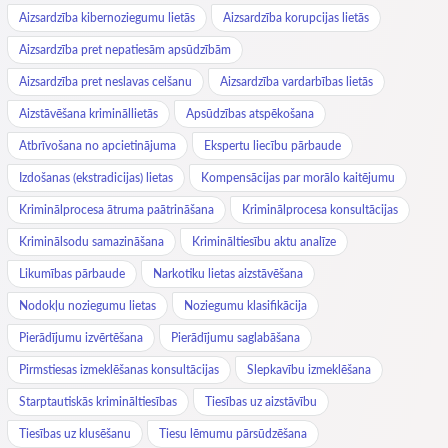
Aizsardzība kibernoziegumu lietās
Aizsardzība korupcijas lietās
Aizsardzība pret nepatiesām apsūdzībām
Aizsardzība pret neslavas celšanu
Aizsardzība vardarbības lietās
Aizstāvēšana krimināllietās
Apsūdzības atspēkošana
Atbrīvošana no apcietinājuma
Ekspertu liecību pārbaude
Izdošanas (ekstradicijas) lietas
Kompensācijas par morālo kaitējumu
Kriminālprocesa ātruma paātrināšana
Kriminālprocesa konsultācijas
Kriminālsodu samazināšana
Krimināltiesību aktu analīze
Likumības pārbaude
Narkotiku lietas aizstāvēšana
Nodokļu noziegumu lietas
Noziegumu klasifikācija
Pierādījumu izvērtēšana
Pierādījumu saglabāšana
Pirmstiesas izmeklēšanas konsultācijas
Slepkavību izmeklēšana
Starptautiskās krimināltiesības
Tiesības uz aizstāvību
Tiesības uz klusēšanu
Tiesu lēmumu pārsūdzēšana