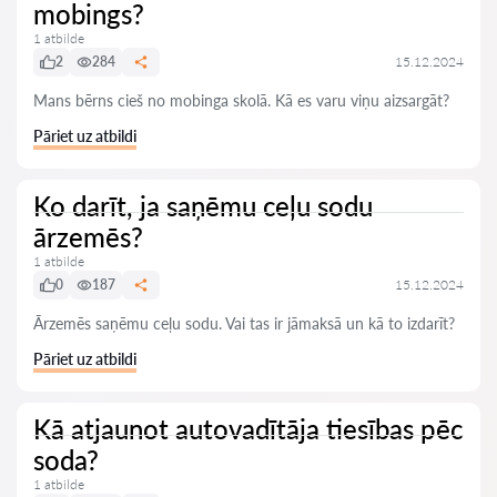
mobings?
1 atbilde
2
284
15.12.2024
Mans bērns cieš no mobinga skolā. Kā es varu viņu aizsargāt?
Pāriet uz atbildi
Ko darīt, ja saņēmu ceļu sodu
ārzemēs?
1 atbilde
0
187
15.12.2024
Ārzemēs saņēmu ceļu sodu. Vai tas ir jāmaksā un kā to izdarīt?
Pāriet uz atbildi
Kā atjaunot autovadītāja tiesības pēc
soda?
1 atbilde