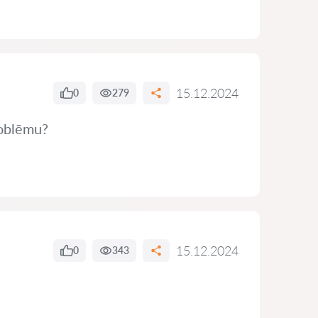
15.12.2024
0
279
problēmu?
15.12.2024
0
343