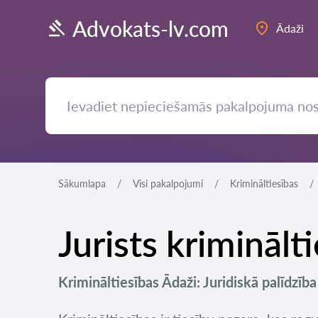
Advokats-lv.com
Ādaži
Sākumlapa
Visi pakalpojumi
Krimināltiesības
Jurists kriminālt
Krimināltiesības Ādaži: Juridiskā palīdzīb