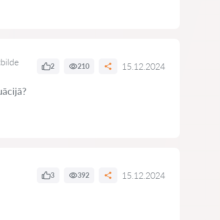
tbilde
15.12.2024
2
210
uācijā?
15.12.2024
3
392