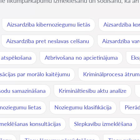
gulē likumpārkāpumu izmeklēšanu un sodīšanu, kā arī 
Aizsardzība kibernoziegumu lietās
Aizsardzība kor
Aizsardzība pret neslavas celšanu
Aizsardzība var
 atspēkošana
Atbrīvošana no apcietinājuma
Eks
ācijas par morālo kaitējumu
Kriminālprocesa ātrum
sodu samazināšana
Krimināltiesību aktu analīze
noziegumu lietas
Noziegumu klasifikācija
Pierā
zmeklēšanas konsultācijas
Slepkavību izmeklēšana