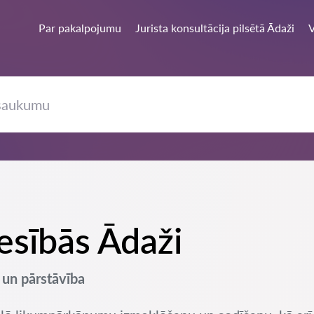
Par pakalpojumu
Jurista konsultācija pilsētā Ādaži
V
iesībās Ādaži
a un pārstāvība