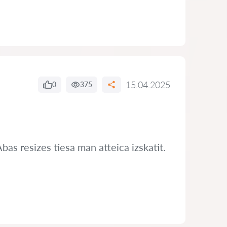
15.04.2025
0
375
bas resizes tiesa man atteica izskatit.