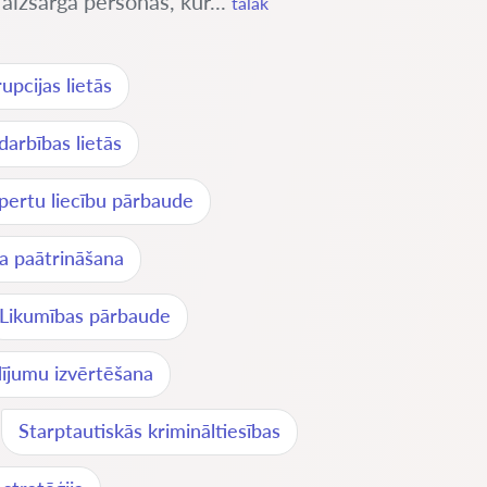
aizsargā personas, kur...
tālāk
upcijas lietās
darbības lietās
pertu liecību pārbaude
a paātrināšana
Likumības pārbaude
dījumu izvērtēšana
Starptautiskās krimināltiesības