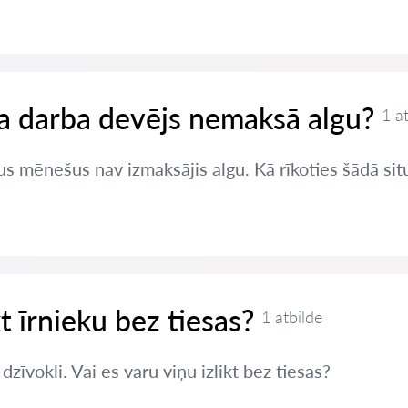
 ja darba devējs nemaksā algu?
1 a
s mēnešus nav izmaksājis algu. Kā rīkoties šādā sit
kt īrnieku bez tiesas?
1 atbilde
zīvokli. Vai es varu viņu izlikt bez tiesas?