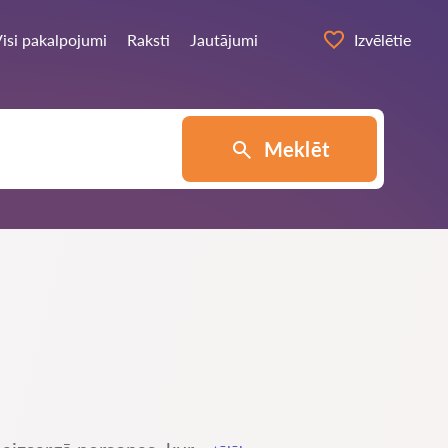
isi pakalpojumi
Raksti
Jautājumi
Izvēlētie
Meklēt