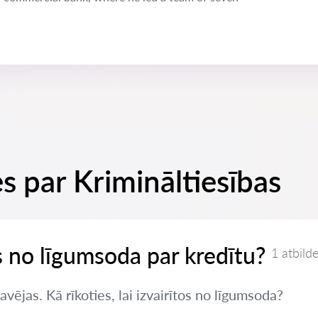
s par Krimināltiesības
es no līgumsoda par kredītu?
1 atbild
vējas. Kā rīkoties, lai izvairītos no līgumsoda?