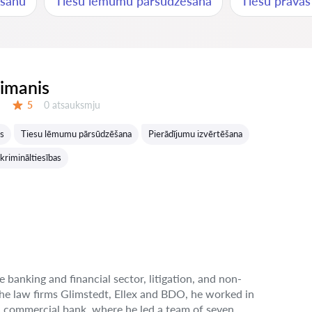
ēšanu
Tiesu lēmumu pārsūdzēšana
Tiesu prāvas 
eimanis
Atsauksmes:
5
0 atsauksmju
Vērtējums:
as
Tiesu lēmumu pārsūdzēšana
Pierādījumu izvērtēšana
krimināltiesības
e banking and financial sector, litigation, and non-
the law firms Glimstedt, Ellex and BDO, he worked in
n commercial bank, where he led a team of seven