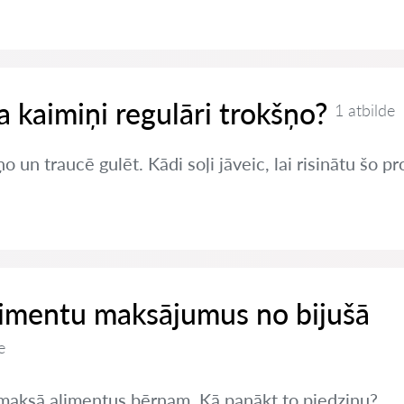
ja kaimiņi regulāri trokšņo?
1 atbilde
o un traucē gulēt. Kādi soļi jāveic, lai risinātu šo 
limentu maksājumus no bijušā
e
nemaksā alimentus bērnam. Kā panākt to piedziņu?