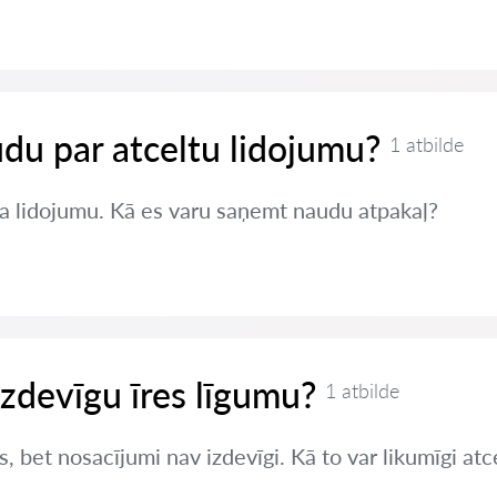
du par atceltu lidojumu?
1 atbilde
a lidojumu. Kā es varu saņemt naudu atpakaļ?
izdevīgu īres līgumu?
1 atbilde
s, bet nosacījumi nav izdevīgi. Kā to var likumīgi atc