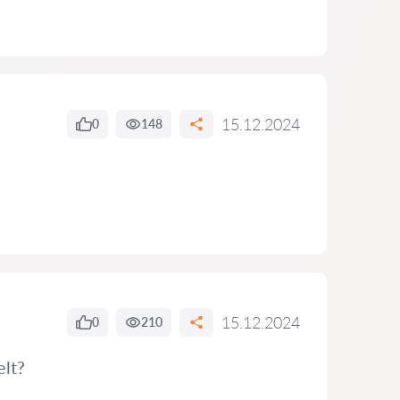
15.12.2024
0
148
15.12.2024
0
210
elt?