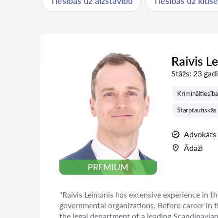
Tiesības uz aizstāvību
Tiesības uz klus
Raivis L
Stāžs:
23 gadi
Krimināltiesīb
Starptautiskās 
Advokāts
Ādaži
PREMIUM
"Raivis Leimanis has extensive experience in th
governmental organizations. Before career in 
the legal department of a leading Scandinavia