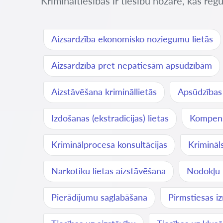
Krimināltiesības ir tiesību nozare, kas re
Aizsardzība ekonomisko noziegumu lietās
Aizsardzība pret nepatiesām apsūdzībām
Aizstāvēšana krimināllietās
Apsūdzības
Izdošanas (ekstradicijas) lietas
Kompens
Kriminālprocesa konsultācijas
Krimināl
Narkotiku lietas aizstāvēšana
Nodokļu 
Pierādījumu saglabāšana
Pirmstiesas i