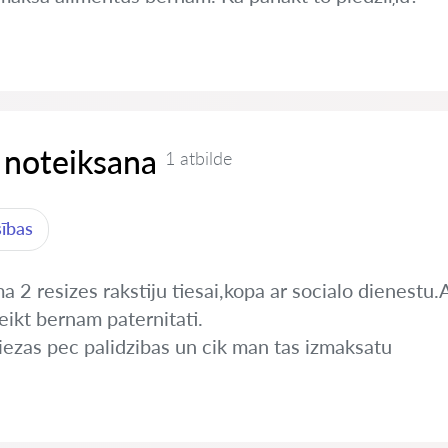
 noteiksana
1 atbilde
sības
 2 resizes rakstiju tiesai,kopa ar socialo dienestu.A
eikt bernam paternitati.
iezas pec palidzibas un cik man tas izmaksatu