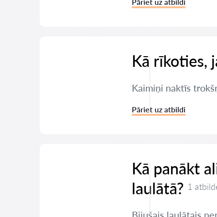
Pāriet uz atbildi
Kā rīkoties, 
Kaimiņi naktīs trokšņ
Pāriet uz atbildi
Kā panākt a
laulātā?
1 atbild
Bijušais laulātais 