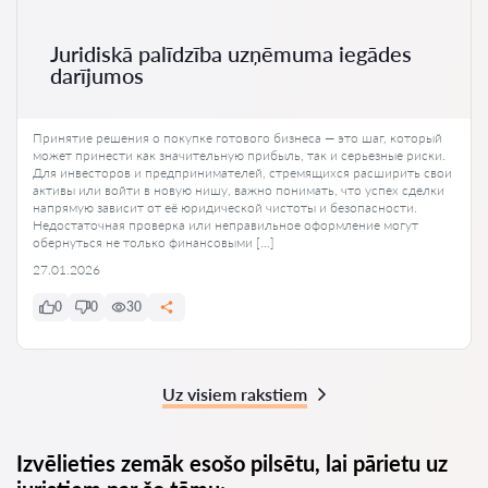
Juridiskā palīdzība uzņēmuma iegādes
darījumos
Принятие решения о покупке готового бизнеса — это шаг, который
может принести как значительную прибыль, так и серьезные риски.
Для инвесторов и предпринимателей, стремящихся расширить свои
активы или войти в новую нишу, важно понимать, что успех сделки
напрямую зависит от её юридической чистоты и безопасности.
Недостаточная проверка или неправильное оформление могут
обернуться не только финансовыми […]
27.01.2026
0
0
30
Uz visiem rakstiem
Izvēlieties zemāk esošo pilsētu, lai pārietu uz