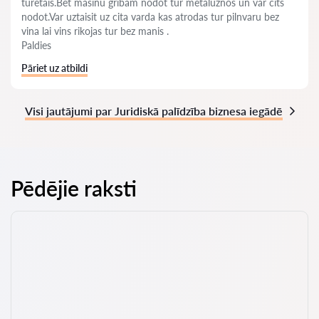
turetais.Bet masinu gribam nodot tur metaluznos un var cits
nodot.Var uztaisit uz cita varda kas atrodas tur pilnvaru bez
vina lai vins rikojas tur bez manis .
Paldies
Pāriet uz atbildi
Visi jautājumi par Juridiskā palīdzība biznesa iegādē
Pēdējie raksti