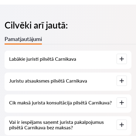
Cilvēki arī jautā:
Pamatjautājumi
Labākie juristi pilsētā Carnikava
Mums ir izveidots labāko juristu saraksts pilsētā Carnikava ar
Juristu atsauksmes pilsētā Carnikava
pilnīgu informāciju: cenas, atsauksmes, tālruņa numurs un
adrese.
Mūsu pakalpojumā ir apkopotas īstas atsauksmes par
Cik maksā jurista konsultācija pilsētā Carnikava?
juristiem, mēs neizdzēšam negatīvas atsauksmes un nav
iespēju tās manipulēt.
Juristu konsultācija pilsētā Carnikava sākas no 70 EUR un
Vai ir iespējams saņemt jurista pakalpojumus
vairāk (cenas var mainīties atkarībā no jautājuma sarežģītības
pilsētā Carnikava bez maksas?
un atbildes formas).