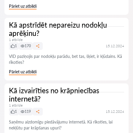
Pāriet uz atbildi
Kā apstrīdēt nepareizu nodokļu
aprēķinu?
1 atbilde
1
170
15.12.2024
VID paziņojis par nodokļu parādu, bet tas, šķiet, ir kļūdains. Kā
rīkoties?
Pāriet uz atbildi
Kā izvairīties no krāpniecības
internetā?
1 atbilde
1
119
15.12.2024
Saņēmu aizdomīgu piedāvājumu internetā. Kā rīkoties, lai
nekļūtu par krāpšanas upuri?