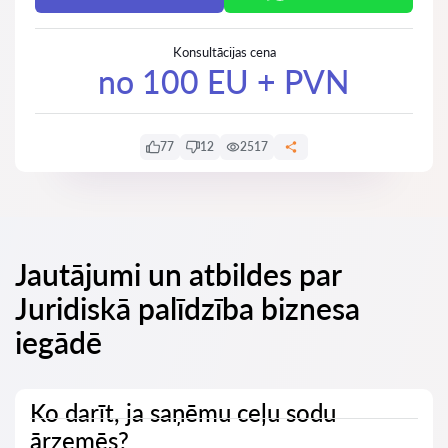
Konsultācijas cena
no 100 EU + PVN
77
12
2517
Jautājumi un atbildes par
Juridiskā palīdzība biznesa
iegādē
Ko darīt, ja saņēmu ceļu sodu
ārzemēs?