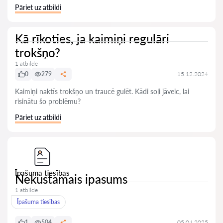
Pāriet uz atbildi
Kā rīkoties, ja kaimiņi regulāri
trokšņo?
1 atbilde
0
279
15.12.2024
Kaimiņi naktīs trokšņo un traucē gulēt. Kādi soļi jāveic, lai
risinātu šo problēmu?
Pāriet uz atbildi
Īpašuma tiesības
Nekustamais ipasums
1 atbilde
Īpašuma tiesības
1
504
05.04.2025