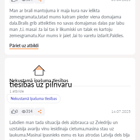
Man ar brali mantojuma ir maja kura nav ielikta
zemesgramata,tatad mums katram pieder viena domajama
dala.Bralis grib atteikties no savas domajamas dalas par labu
man ,t.i. masai .ta lai tas ir likumiski un talak es kartoju
zemesgramatu.Kur mums ir jaiet ,lai to varetu izdarit.Paldies.
Pāriet uz atbildi
Nekustamā īpašuma tiesības
tiesibas uz pilnvaru
1 atbilde
Nekustamā īpašuma tiesības
0
314
14.07.2025
Labdien man tada situacija dels aizbrauca uz Zviedriju un
uzstaisija avariju vinu iesidinaja cietuma,masina stau uz
laukuma.Masinai ipasnieks esmu es kas atrodas Latvija dels bija