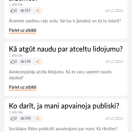
1 atbilde
0
187
15.12.2024
Ārzemēs saņēmu ceļu sodu. Vai tas ir jāmaksā un kā to izdarīt?
Pāriet uz atbildi
Kā atgūt naudu par atceltu lidojumu?
1 atbilde
0
148
15.12.2024
Aviokompānija atcēla lidojumu. Kā es varu saņemt naudu
atpakaļ?
Pāriet uz atbildi
Ko darīt, ja mani apvainoja publiski?
1 atbilde
0
348
15.12.2024
Sociālajos tīklos publicēti apvainojumi par mani. Kā rīkoties?