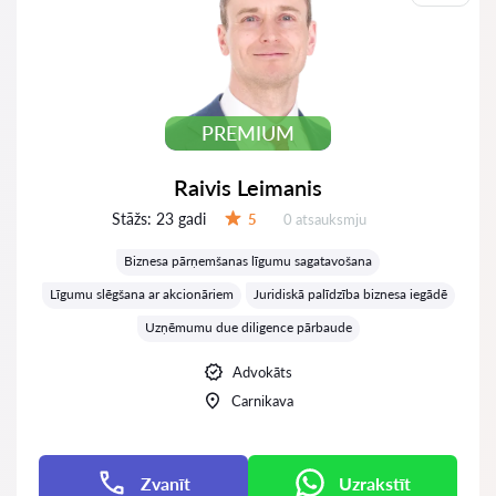
PREMIUM
Raivis Leimanis
Stāžs:
23 gadi
Atsauksmes:
5
0 atsauksmju
Vērtējums:
Biznesa pārņemšanas līgumu sagatavošana
Līgumu slēgšana ar akcionāriem
Juridiskā palīdzība biznesa iegādē
Uzņēmumu due diligence pārbaude
Advokāts
Carnikava
Zvanīt
Uzrakstīt