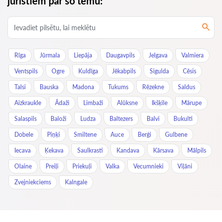
juristiem par šo tēmu:
Rīga
Jūrmala
Liepāja
Daugavpils
Jelgava
Valmiera
Ventspils
Ogre
Kuldīga
Jēkabpils
Sigulda
Cēsis
Talsi
Bauska
Madona
Tukums
Rēzekne
Saldus
Aizkraukle
Ādaži
Limbaži
Alūksne
Ikšķile
Mārupe
Salaspils
Baloži
Ludza
Baltezers
Balvi
Bukulti
Dobele
Piņķi
Smiltene
Auce
Berģi
Gulbene
Iecava
Ķekava
Saulkrasti
Kandava
Kārsava
Mālpils
Olaine
Preiļi
Priekuļi
Valka
Vecumnieki
Viļāni
Zvejniekciems
Kalngale