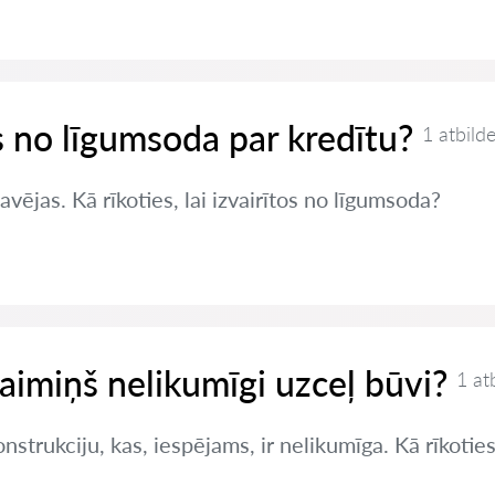
es no līgumsoda par kredītu?
1 atbild
vējas. Kā rīkoties, lai izvairītos no līgumsoda?
kaimiņš nelikumīgi uzceļ būvi?
1 at
nstrukciju, kas, iespējams, ir nelikumīga. Kā rīkotie