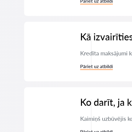
Pāriet uz atbildi
Kā izvairīti
Kredīta maksājumi ka
Pāriet uz atbildi
Ko darīt, ja 
Kaimiņš uzbūvējis ko
Pāriet uz atbildi