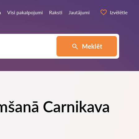
a
Visi pakalpojumi
Raksti
Jautājumi
Izvēlētie
Meklēt
ņemšanā Carnikava