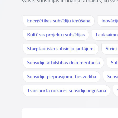
Valsts subsīdijas ir finanšu atbalsts, ko v
Enerģētikas subsīdiju iegūšana
Inovācij
Kultūras projektu subsīdijas
Lauksaimni
Starptautisko subsīdiju jautājumi
Strīdi
Subsīdiju atbilstības dokumentācija
Sub
Subsīdiju pieprasījumu tiesvedība
Subs
Transporta nozares subsīdiju iegūšana