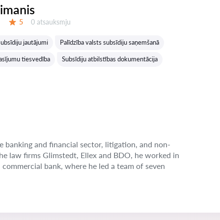
eimanis
Atsauksmes:
5
0 atsauksmju
Vērtējums:
ubsīdiju jautājumi
Palīdzība valsts subsīdiju saņemšanā
rasījumu tiesvedība
Subsīdiju atbilstības dokumentācija
e banking and financial sector, litigation, and non-
the law firms Glimstedt, Ellex and BDO, he worked in
n commercial bank, where he led a team of seven