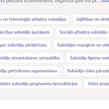
alsts piedāvā uzņēmumiem, organizācijām vai pr...
tālā
u un tehnoloģiju atbalsta subsīdijas
Izglītības un zin
ecības subsīdiju jautājumi
Sociālā atbalsta subsīdiju
 par subsīdiju piešķiršanu
Subsīdijas mazajiem un v
sīdiju izmantošanas uzraudzība
Subsīdiju līgumu sas
īdiju pieteikumu sagatavošana
Subsīdiju risku pārval
Valsts subsīdiju programmu konsultācijas
Vides proj