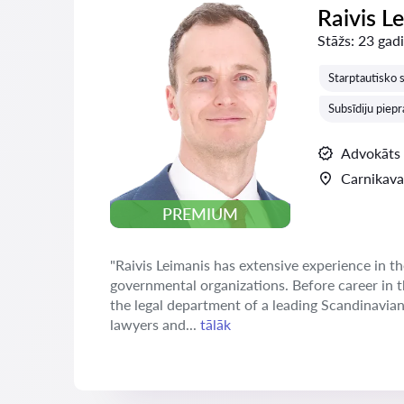
Raivis L
Stāžs:
23 gadi
Starptautisko s
Subsīdiju piep
Advokāts
Carnikava
PREMIUM
"Raivis Leimanis has extensive experience in th
governmental organizations. Before career in 
the legal department of a leading Scandinavia
lawyers and...
tālāk