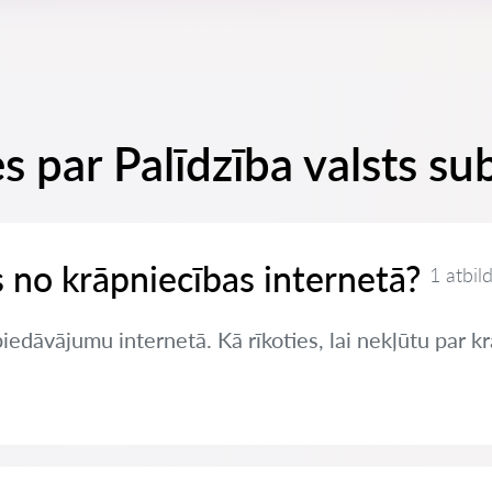
s par Palīdzība valsts s
es no krāpniecības internetā?
1 atbil
edāvājumu internetā. Kā rīkoties, lai nekļūtu par k