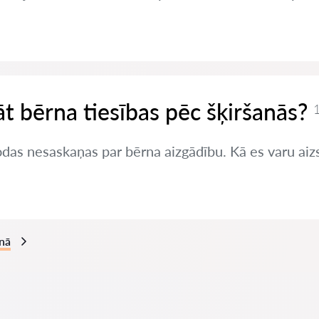
t bērna tiesības pēc šķiršanās?
1
odas nesaskaņas par bērna aizgādību. Kā es varu aiz
anā