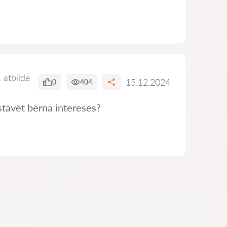
 atbilde
15.12.2024
0
404
stāvēt bērna intereses?