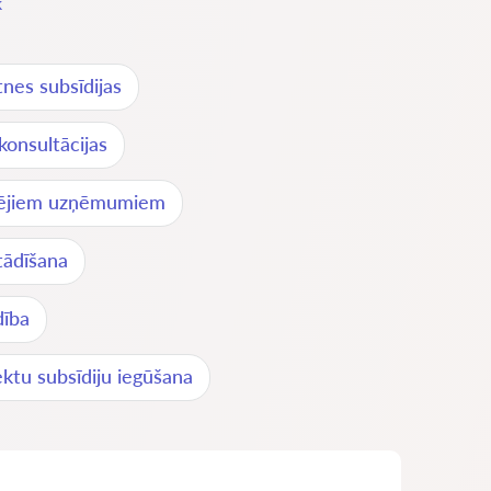
k
ātnes subsīdijas
 konsultācijas
idējiem uzņēmumiem
tādīšana
dība
ektu subsīdiju iegūšana