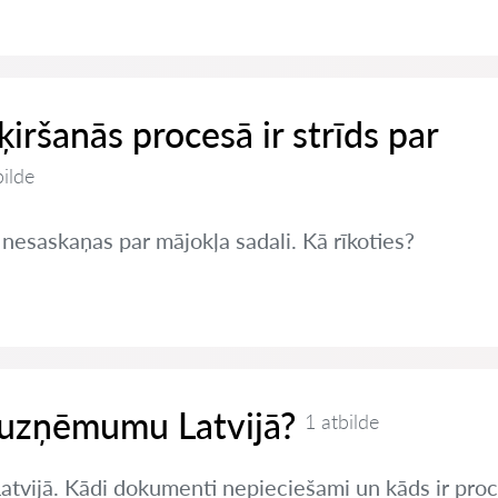
šķiršanās procesā ir strīds par
bilde
 nesaskaņas par mājokļa sadali. Kā rīkoties?
t uzņēmumu Latvijā?
1 atbilde
Latvijā. Kādi dokumenti nepieciešami un kāds ir pro