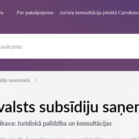
va
Par pakalpojumu
Jurista konsultācija pilsētā Carnikav
sīdiju saņemšanā
ā valsts subsīdiju sa
kava: Juridiskā palīdzība un konsultācijas