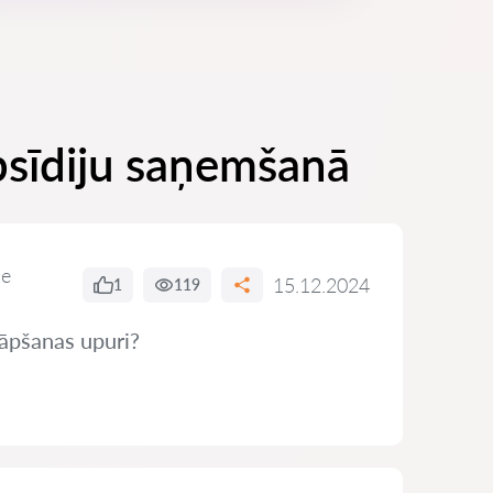
ubsīdiju saņemšanā
de
15.12.2024
1
119
rāpšanas upuri?