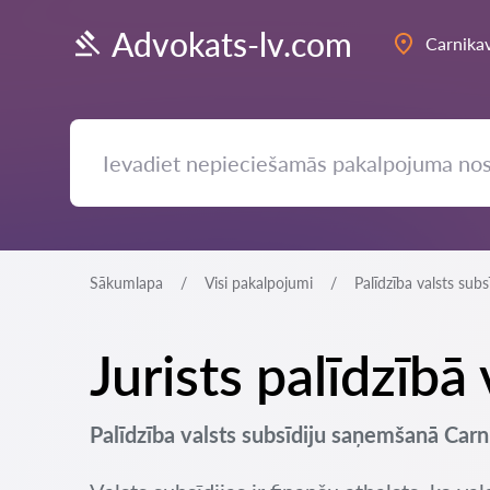
Advokats-lv.com
Carnika
Sākumlapa
Visi pakalpojumi
Palīdzība valsts sub
Jurists palīdzīb
Palīdzība valsts subsīdiju saņemšanā Carni