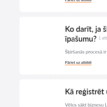
Ko darīt, ja 
īpašumu?
1 at
Šķiršanās procesā ir
Pāriet uz atbildi
Kā reģistrē
Vēlos sākt biznesu 