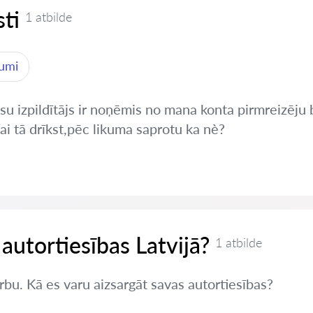
ti
1 atbilde
jumi
tiesu izpildītājs ir noņēmis no mana konta pirmreizē
i tā drīkst,pēc likuma saprotu ka nè?
 autortiesības Latvijā?
1 atbilde
rbu. Kā es varu aizsargāt savas autortiesības?