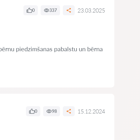
23.03.2025
0
337
ju bērnu piedzimšanas pabalstu un bērna
15.12.2024
0
98