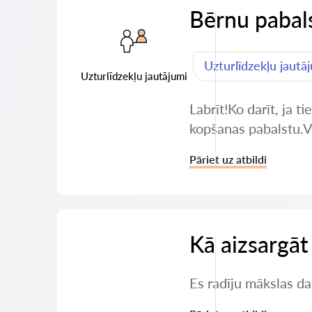
Bērnu pabals
Uzturlīdzekļu jautā
Uzturlīdzekļu jautājumi
Labrīt!Ko darīt, ja 
kopšanas pabalstu.Va
Pāriet uz atbildi
Kā aizsargāt
Es radīju mākslas da