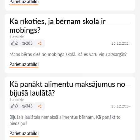
Pāriet uz atbildi
Kā rīkoties, ja bērnam skolā ir
mobings?
1 atbilde
2
283
15.12.2024
Mans bērns cieš no mobinga skolā. Kā es varu viņu aizsargāt?
Pāriet uz atbildi
Kā panākt alimentu maksājumus no
bijušā laulātā?
1 atbilde
0
343
15.12.2024
Bijušais laulātais nemaksā alimentus bērnam. Kā panākt to
piedziņu?
Pāriet uz atbildi