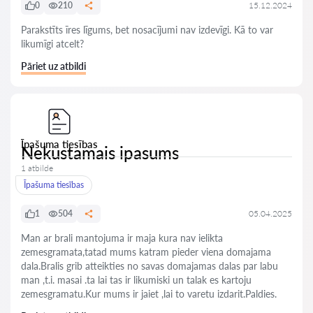
0
210
15.12.2024
Parakstīts īres līgums, bet nosacījumi nav izdevīgi. Kā to var
likumīgi atcelt?
Pāriet uz atbildi
Īpašuma tiesības
Nekustamais ipasums
1 atbilde
Īpašuma tiesības
1
504
05.04.2025
Man ar brali mantojuma ir maja kura nav ielikta
zemesgramata,tatad mums katram pieder viena domajama
dala.Bralis grib atteikties no savas domajamas dalas par labu
man ,t.i. masai .ta lai tas ir likumiski un talak es kartoju
zemesgramatu.Kur mums ir jaiet ,lai to varetu izdarit.Paldies.