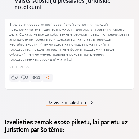
Valsts subsīdiju piesaistes juridiskie
noteikumi
В условиях современной российской экономики каждый
предприниматель ищет возможности для роста и развития своего
дела. Однако не всегда собственные ресурсы позволяют реализовать
амбициозные проекты или удержаться на плаву в периоды
нестабильности. Именно здесь на помощь может прийти
государство, предлагая различные формы поддержки в виде
субсидий. Тем не менее, правовые основы привлечения
государственных субсидий – это […]
21.01.2026
0
0
31
Uz visiem rakstiem
Izvēlieties zemāk esošo pilsētu, lai pārietu uz
juristiem par šo tēmu: