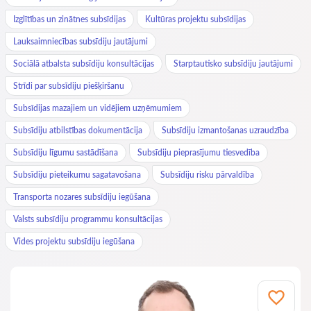
Izglītības un zinātnes subsīdijas
Kultūras projektu subsīdijas
Lauksaimniecības subsīdiju jautājumi
Sociālā atbalsta subsīdiju konsultācijas
Starptautisko subsīdiju jautājumi
Strīdi par subsīdiju piešķiršanu
Subsīdijas mazajiem un vidējiem uzņēmumiem
Subsīdiju atbilstības dokumentācija
Subsīdiju izmantošanas uzraudzība
Subsīdiju līgumu sastādīšana
Subsīdiju pieprasījumu tiesvedība
Subsīdiju pieteikumu sagatavošana
Subsīdiju risku pārvaldība
Transporta nozares subsīdiju iegūšana
Valsts subsīdiju programmu konsultācijas
Vides projektu subsīdiju iegūšana