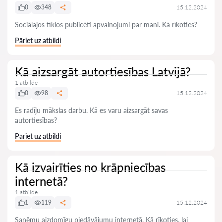
0
348
15.12.2024
Sociālajos tīklos publicēti apvainojumi par mani. Kā rīkoties?
Pāriet uz atbildi
Kā aizsargāt autortiesības Latvijā?
1 atbilde
0
98
15.12.2024
Es radīju mākslas darbu. Kā es varu aizsargāt savas
autortiesības?
Pāriet uz atbildi
Kā izvairīties no krāpniecības
internetā?
1 atbilde
1
119
15.12.2024
Saņēmu aizdomīgu piedāvājumu internetā. Kā rīkoties, lai