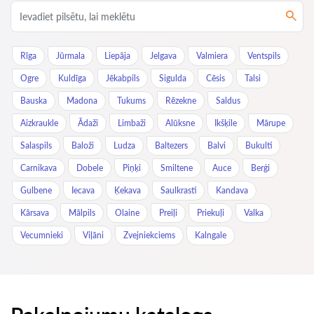
Rīga
Jūrmala
Liepāja
Jelgava
Valmiera
Ventspils
Ogre
Kuldīga
Jēkabpils
Sigulda
Cēsis
Talsi
Bauska
Madona
Tukums
Rēzekne
Saldus
Aizkraukle
Ādaži
Limbaži
Alūksne
Ikšķile
Mārupe
Salaspils
Baloži
Ludza
Baltezers
Balvi
Bukulti
Carnikava
Dobele
Piņķi
Smiltene
Auce
Berģi
Gulbene
Iecava
Ķekava
Saulkrasti
Kandava
Kārsava
Mālpils
Olaine
Preiļi
Priekuļi
Valka
Vecumnieki
Viļāni
Zvejniekciems
Kalngale