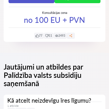
Konsultācijas cena
no 100 EU + PVN
77
11
2493
Jautājumi un atbildes par
Palīdzība valsts subsīdiju
saņemšanā
Kā atcelt neizdevīgu īres līgumu?
1 atbilde