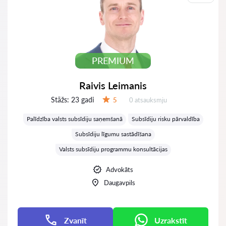
PREMIUM
Raivis Leimanis
Stāžs:
23 gadi
Atsauksmes:
5
0 atsauksmju
Vērtējums:
Palīdzība valsts subsīdiju saņemšanā
Subsīdiju risku pārvaldība
Subsīdiju līgumu sastādīšana
Valsts subsīdiju programmu konsultācijas
Advokāts
Daugavpils
Zvanīt
Uzrakstīt