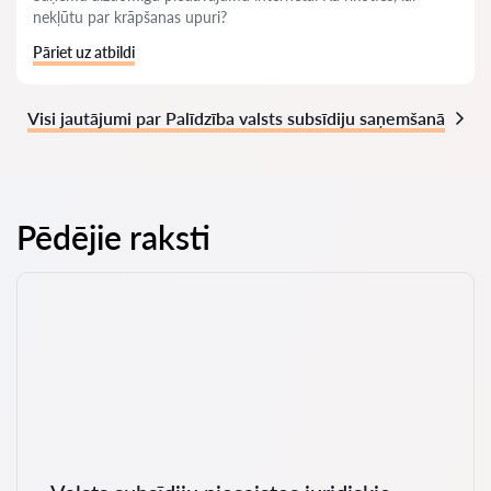
nekļūtu par krāpšanas upuri?
Pāriet uz atbildi
Visi jautājumi par Palīdzība valsts subsīdiju saņemšanā
Pēdējie raksti