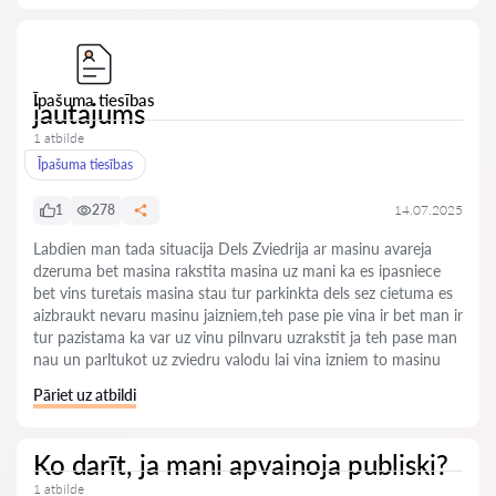
Īpašuma tiesības
jautajums
1 atbilde
Īpašuma tiesības
1
278
14.07.2025
Labdien man tada situacija Dels Zviedrija ar masinu avareja
dzeruma bet masina rakstita masina uz mani ka es ipasniece
bet vins turetais masina stau tur parkinkta dels sez cietuma es
aizbraukt nevaru masinu jaizniem,teh pase pie vina ir bet man ir
tur pazistama ka var uz vinu pilnvaru uzrakstit ja teh pase man
nau un parltukot uz zviedru valodu lai vina izniem to masinu
Pāriet uz atbildi
Ko darīt, ja mani apvainoja publiski?
1 atbilde