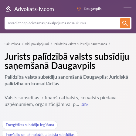
Advokats-lv.com
Daugavpils
Sākumlapa
Visi pakalpojumi
Palīdzība valsts subsīdiju saņemšanā
Jurists palīdzībā valsts subsīdiju
saņemšanā Daugavpils
Palīdzība valsts subsīdiju saņemšanā Daugavpils: Juridiskā
palīdzība un konsultācijas
Valsts subsīdijas ir finanšu atbalsts, ko valsts piedāvā
uzņēmumiem, organizācijām vai p...
tālāk
Enerģētikas subsīdiju iegūšana
Inovāciju un tehnoloģiju atbalsta subsīdijas