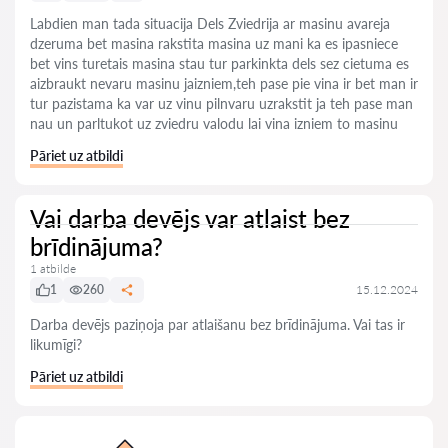
Labdien man tada situacija Dels Zviedrija ar masinu avareja
dzeruma bet masina rakstita masina uz mani ka es ipasniece
bet vins turetais masina stau tur parkinkta dels sez cietuma es
aizbraukt nevaru masinu jaizniem,teh pase pie vina ir bet man ir
tur pazistama ka var uz vinu pilnvaru uzrakstit ja teh pase man
nau un parltukot uz zviedru valodu lai vina izniem to masinu
Pāriet uz atbildi
Vai darba devējs var atlaist bez
brīdinājuma?
1 atbilde
1
260
15.12.2024
Darba devējs paziņoja par atlaišanu bez brīdinājuma. Vai tas ir
likumīgi?
Pāriet uz atbildi