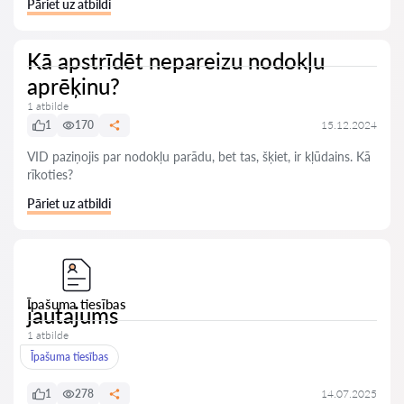
Pāriet uz atbildi
Kā apstrīdēt nepareizu nodokļu
aprēķinu?
1 atbilde
1
170
15.12.2024
VID paziņojis par nodokļu parādu, bet tas, šķiet, ir kļūdains. Kā
rīkoties?
Pāriet uz atbildi
Īpašuma tiesības
jautajums
1 atbilde
Īpašuma tiesības
1
278
14.07.2025