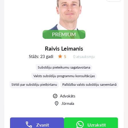
PREMIUM
Raivis Leimanis
Stāžs:
23 gadi
Atsauksmes:
5
0 atsauksmju
Vērtējums:
Subsīdiju pieteikumu sagatavošana
Valsts subsīdiju programmu konsultācijas
Strīdi par subsīdiju piešķiršanu
Palīdzība valsts subsīdiju saņemšanā
Advokāts
Jūrmala
Zvanīt
Uzrakstīt