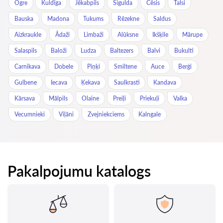
Ogre
Kuldīga
Jēkabpils
Sigulda
Cēsis
Talsi
Bauska
Madona
Tukums
Rēzekne
Saldus
Aizkraukle
Ādaži
Limbaži
Alūksne
Ikšķile
Mārupe
Salaspils
Baloži
Ludza
Baltezers
Balvi
Bukulti
Carnikava
Dobele
Piņķi
Smiltene
Auce
Berģi
Gulbene
Iecava
Ķekava
Saulkrasti
Kandava
Kārsava
Mālpils
Olaine
Preiļi
Priekuļi
Valka
Vecumnieki
Viļāni
Zvejniekciems
Kalngale
Pakalpojumu katalogs