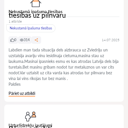
Nekustamā īpašuma tiesības
tiesibas uz pilnvaru
1 atbilde
Nekustamā īpašuma tiesības
0
314
14.07.2025
Labdien man tada situacija dels aizbrauca uz Zviedriju un
uzstaisija avariju vinu iesidinaja cietuma,masina stau uz
laukuma.Masinai ipasnieks esmu es kas atrodas Latvija dels bija
turetais.Bet masinu gribam nodot tur metaluznos un var cits
nodot.Var uztaisit uz cita varda kas atrodas tur pilnvaru bez
vina lai vins rikojas tur bez manis .
Paldies
Pāriet uz atbildi
Uzturlīdzekļu jautājumi