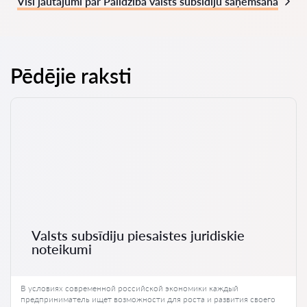
Visi jautājumi par Palīdzība valsts subsīdiju saņemšanā
Pēdējie raksti
Valsts subsīdiju piesaistes juridiskie
noteikumi
В условиях современной российской экономики каждый
предприниматель ищет возможности для роста и развития своего