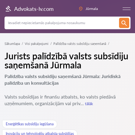
Advokats-lv.com
Jūrmala
Sākumlapa
Visi pakalpojumi
Palīdzība valsts subsīdiju saņemšanā
Jurists palīdzībā valsts subsīdiju
saņemšanā Jūrmala
Palīdzība valsts subsīdiju saņemšanā Jūrmala: Juridiskā
palīdzība un konsultācijas
Valsts subsīdijas ir finanšu atbalsts, ko valsts piedāvā
uzņēmumiem, organizācijām vai priv...
tālāk
Enerģētikas subsīdiju iegūšana
Inovāciju un tehnoloģiju atbalsta subsīdijas