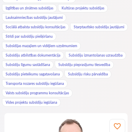
Izglītības un zinātnes subsīdijas
Kultūras projektu subsīdijas
Lauksaimniecības subsīdiju jautājumi
Sociālā atbalsta subsīdiju konsultācijas
Starptautisko subsīdiju jautājumi
Strīdi par subsīdiju piešķiršanu
Subsīdijas mazajiem un vidējiem uzņēmumiem
Subsīdiju atbilstības dokumentācija
Subsīdiju izmantošanas uzraudzība
Subsīdiju līgumu sastādīšana
Subsīdiju pieprasījumu tiesvedība
Subsīdiju pieteikumu sagatavošana
Subsīdiju risku pārvaldība
Transporta nozares subsīdiju iegūšana
Valsts subsīdiju programmu konsultācijas
Vides projektu subsīdiju iegūšana