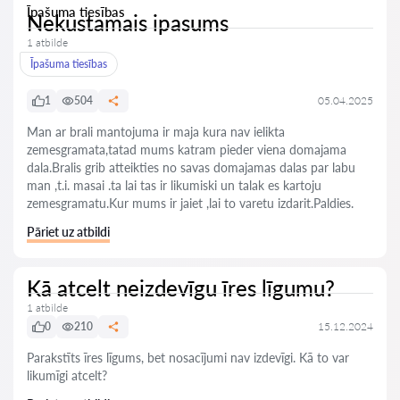
Īpašuma tiesības
Nekustamais ipasums
1 atbilde
Īpašuma tiesības
1
504
05.04.2025
Man ar brali mantojuma ir maja kura nav ielikta
zemesgramata,tatad mums katram pieder viena domajama
dala.Bralis grib atteikties no savas domajamas dalas par labu
man ,t.i. masai .ta lai tas ir likumiski un talak es kartoju
zemesgramatu.Kur mums ir jaiet ,lai to varetu izdarit.Paldies.
Pāriet uz atbildi
Kā atcelt neizdevīgu īres līgumu?
1 atbilde
0
210
15.12.2024
Parakstīts īres līgums, bet nosacījumi nav izdevīgi. Kā to var
likumīgi atcelt?