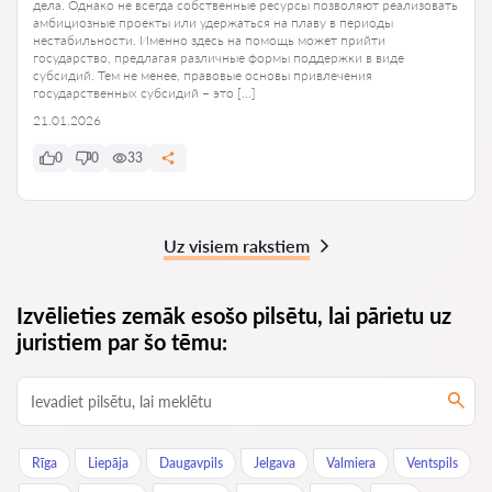
дела. Однако не всегда собственные ресурсы позволяют реализовать
амбициозные проекты или удержаться на плаву в периоды
нестабильности. Именно здесь на помощь может прийти
государство, предлагая различные формы поддержки в виде
субсидий. Тем не менее, правовые основы привлечения
государственных субсидий – это […]
21.01.2026
0
0
33
Uz visiem rakstiem
Izvēlieties zemāk esošo pilsētu, lai pārietu uz
juristiem par šo tēmu:
Rīga
Liepāja
Daugavpils
Jelgava
Valmiera
Ventspils