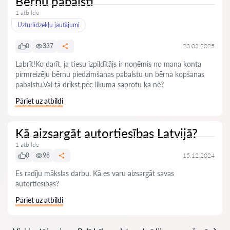
Bērnu pabalsti
1 atbilde
Uzturlīdzekļu jautājumi
0
337
23.03.2025
Labrīt!Ko darīt, ja tiesu izpildītājs ir noņēmis no mana konta
pirmreizēju bērnu piedzimšanas pabalstu un bērna kopšanas
pabalstu.Vai tā drīkst,pēc likuma saprotu ka nè?
Pāriet uz atbildi
Kā aizsargāt autortiesības Latvijā?
1 atbilde
0
98
15.12.2024
Es radīju mākslas darbu. Kā es varu aizsargāt savas
autortiesības?
Pāriet uz atbildi